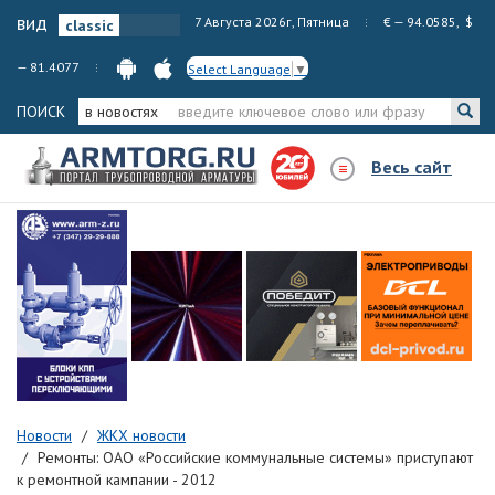
вид
7 Августа 2026г, Пятница
€ — 94.0585, $
— 81.4077
Select Language
▼
ПОИСК
в новостях
Весь сайт
Новости
ЖКХ новости
Ремонты: ОАО «Российские коммунальные системы» приступают
к ремонтной кампании - 2012