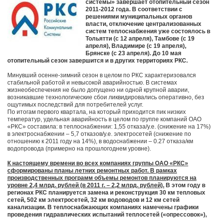
системы» завершает отопительный сезон
2011-2012 года. В соответствии с
решениями муниципальных органов
власти, отключение централизованных
систем теплоснабжения уже состоялось в
Тольятти (с 12 апреля), Тамбове (с 19
апреля), Владимире (с 19 апреля),
Брянске (с 23 апреля). До 10 мая
отопительный сезон завершится и в других территориях РКС.
Минувший осенне-зимний сезон в целом по РКС характеризовался
стабильной работой и невысокой аварийностью. В системах
жизнеобеспечения не было допущено ни одной крупной аварии,
возникавшие технологические сбои ликвидировались оперативно, без
ощутимых последствий для потребителей услуг.
По итогам первого квартала, на который приходится пик низких
температур, удельная аварийность в целом по группе компаний ОАО
«РКС» составила: в теплоснабжении: 1,55 отказа/у.е. (снижение на 17%)
в электроснабжении – 5,7 отказов/у.е. электросетей (снижение по
отношению к 2011 году на 14%), в водоснабжении – 0.27 отказа/км
водопровода (примерно на прошлогоднем уровне).
К настоящему времени во всех компаниях группы ОАО «РКС»
сформированы планы летних ремонтных работ. В рамках
производственных программ объемы ремонтов планируются на
уровне 2,4 млрд. рублей (в 2011 г. – 2,2 млрд. рублей).
В этом году в
регионах РКС планируется замена и реконструкция 30 км тепловых
сетей, 502 км электросетей, 32 км водоводов и 12 км сетей
канализации. В теплоснабжающих компаниях намечены графики
проведения гидравлических испытаний теплосетей («опрессовок»),