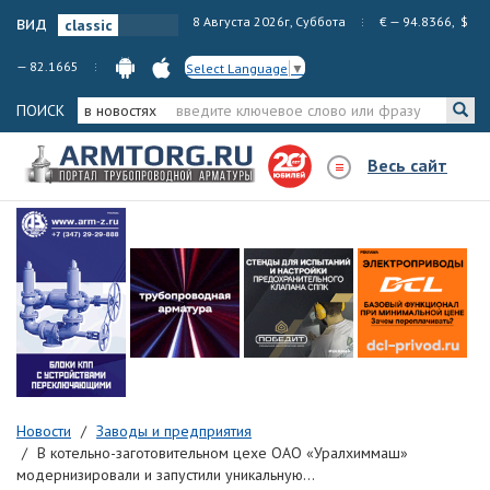
вид
8 Августа 2026г, Суббота
€ — 94.8366, $
— 82.1665
Select Language
▼
ПОИСК
в новостях
Весь сайт
Новости
Заводы и предприятия
В котельно-заготовительном цехе ОАО «Уралхиммаш»
модернизировали и запустили уникальную...