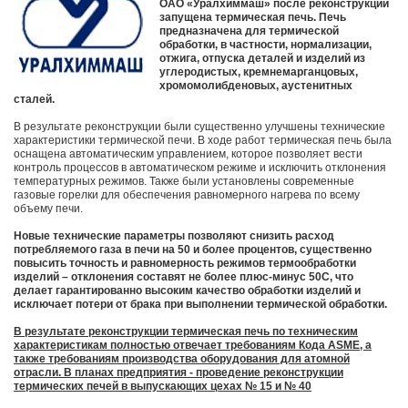
ОАО «Уралхиммаш» после реконструкции
запущена термическая печь. Печь
предназначена для термической
обработки, в частности, нормализации,
отжига, отпуска деталей и изделий из
углеродистых, кремнемарганцовых,
хромомолибденовых, аустенитных
сталей.
В результате реконструкции были существенно улучшены технические
характеристики термической печи. В ходе работ термическая печь была
оснащена автоматическим управлением, которое позволяет вести
контроль процессов в автоматическом режиме и исключить отклонения
температурных режимов. Также были установлены современные
газовые горелки для обеспечения равномерного нагрева по всему
объему печи.
Новые технические параметры позволяют снизить расход
потребляемого газа в печи на 50 и более процентов, существенно
повысить точность и равномерность режимов термообработки
изделий – отклонения составят не более плюс-минус 50С, что
делает гарантированно высоким качество обработки изделий и
исключает потери от брака при выполнении термической обработки.
В результате реконструкции термическая печь по техническим
характеристикам полностью отвечает требованиям Кода ASME, а
также требованиям производства оборудования для атомной
отрасли. В планах предприятия - проведение реконструкции
термических печей в выпускающих цехах № 15 и № 40