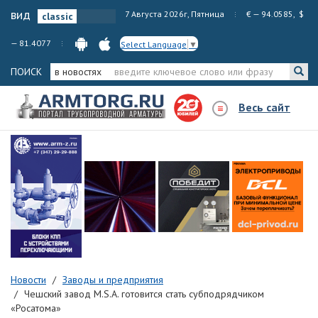
вид
7 Августа 2026г, Пятница
€ — 94.0585, $
— 81.4077
Select Language
▼
ПОИСК
в новостях
Весь сайт
Новости
Заводы и предприятия
Чешский завод M.S.A. готовится стать субподрядчиком
«Росатома»