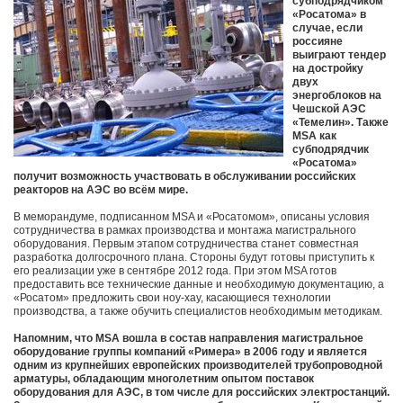
субподрядчиком
«Росатома» в
случае, если
россияне
выиграют тендер
на достройку
двух
энергоблоков на
Чешской АЭС
«Темелин». Также
MSA как
субподрядчик
«Росатома»
получит возможность участвовать в обслуживании российских
реакторов на АЭС во всём мире.
В меморандуме, подписанном MSA и «Росатомом», описаны условия
сотрудничества в рамках производства и монтажа магистрального
оборудования. Первым этапом сотрудничества станет совместная
разработка долгосрочного плана. Стороны будут готовы приступить к
его реализации уже в сентябре 2012 года. При этом MSA готов
предоставить все технические данные и необходимую документацию, а
«Росатом» предложить свои ноу-хау, касающиеся технологии
производства, а также обучить специалистов необходимым методикам.
Напомним, что MSA вошла в состав направления магистральное
оборудование группы компаний «Римера» в 2006 году и является
одним из крупнейших европейских производителей трубопроводной
арматуры, обладающим многолетним опытом поставок
оборудования для АЭС, в том числе для российских электростанций.