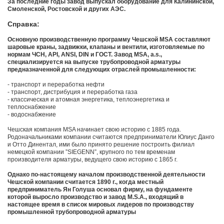
За последние годы завод выпускал оборудование для Калининской,
Смоленской, Ростовской и других АЭС.
Справка:
Основную производственную программу Чешской MSA составляют
шаровые краны, задвижки, клапаны и вентили, изготовляемые по
нормам ЧСН, API, ANSI, DIN и ГОСТ. Завод MSA, a.s.,
специализируется на выпуске трубопроводной арматуры
предназначенной для следующих отраслей промышленности:
- транспорт и переработка нефти
- транспорт, дистрибуция и переработка газа
- классическая и атомная энергетика, теплоэнергетика и
теплоснабжение
- водоснабжение
Чешская компания MSA начинает свою историю с 1885 года.
Родоначальниками компании считаются предприниматели Юлиус Данго
и Отто Динентал, ими было принято решение построить филиал
немецкой компании ”SIEGENN”, крупного по тем временам
производителя арматуры, ведущего свою историю с 1865 г.
Однако по-настоящему началом производственной деятельности
Чешской компании считается 1890 г., когда местный
предприниматель Ян Голуша основал фирму, на фундаменте
которой выросло производство и завод M.S.A., входящий в
настоящее время в список мировых лидеров по производству
промышленной трубопроводной арматуры