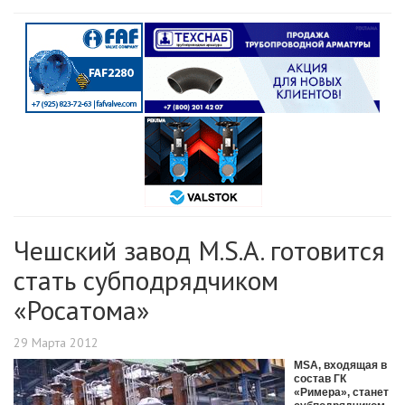
Чешский завод M.S.A. готовится
стать субподрядчиком
«Росатома»
29 Марта 2012
MSA, входящая в
состав ГК
«Римера», станет