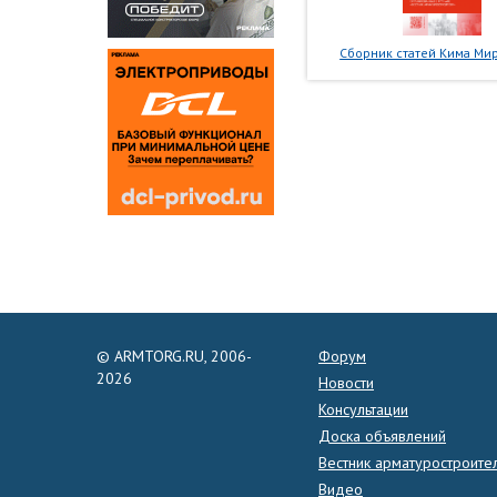
Сборник статей Кима Мир
© ARMTORG.RU, 2006-
Форум
2026
Новости
Консультации
Доска объявлений
Вестник арматуростроите
Видео