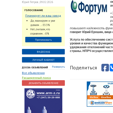
о
Юрий Петров , 09.02.2026
а
ГОЛОСОВАНИЕ
«
Планирует ли ваш завод
о
использовать
Да, планируем и уже
р
промышленный
в
делаем ...-33.3%
интеллект и цифровые
повышает надежность функц
Нет, считаем, что
говорит Юрий Ерошин, вице
заказы для ускорения
справляем...-0%
обработки заказов и
Услуга по обеспечению сис
Проголосовать
оперативной отгрузки
уровня и качества функцио
продукции конечному
удержания отклонений част
потребителю?
страны. НПРЧ осуществляет
ВИДЕОХАБ
ЛИЧНЫЙ КАБИНЕТ
Поделиться
Развернуть
ДОСКА ОБЪЯВЛЕНИЙ
Все объявления
Расширенный поиск
ДОБАВИТЬ ОБЪЯВЛЕНИЕ