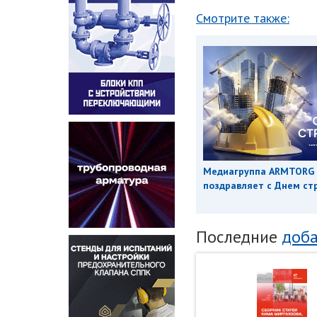
Смотрите также:
Медиагруппа ARMTORG
поздравляет с Днем ст
Последние
доба