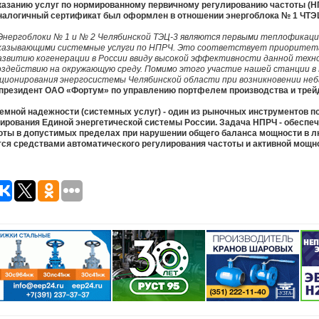
казанию услуг по нормированному первичному регулированию частоты (НПР
налогичный сертификат был оформлен в отношении энергоблока № 1 ЧТЭЦ
Энергоблоки № 1 и № 2 Челябинской ТЭЦ-3 являются первыми теплофикаци
казывающими системные услуги по НПРЧ. Это соответствует приоритет
азвитию когенерации в России ввиду высокой эффективности данной техн
оздействию на окружающую среду. Помимо этого участие нашей станции 
ионирования энергосистемы Челябинской области при возникновении не
-президент ОАО «Фортум» по управлению портфелем производства и трейд
темной надежности (системных услуг) - один из рыночных инструментов 
нирования Единой энергетической системы России. Задача НПРЧ - обеспеч
оты в допустимых пределах при нарушении общего баланса мощности в л
ся средствами автоматического регулирования частоты и активной мощно