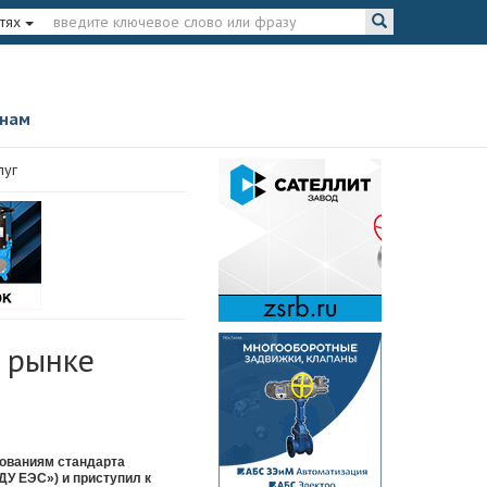
тях
 нам
луг
 рынке
бованиям стандарта
У ЕЭС») и приступил к