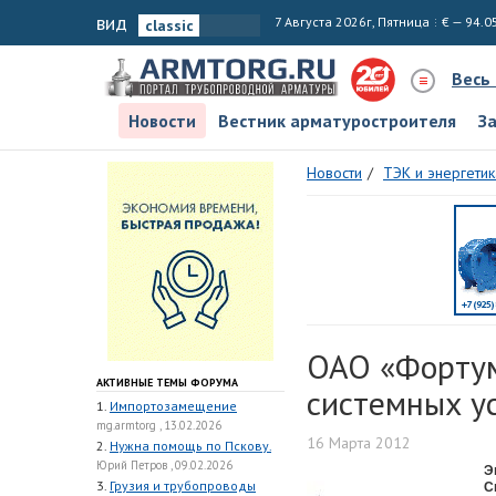
вид
7 Августа 2026г, Пятница
€ — 94.0
Весь
Новости
Вестник арматуростроителя
З
Новости
ТЭК и энергетик
ОАО «Фортум
АКТИВНЫЕ ТЕМЫ ФОРУМА
системных у
1.
Импортозамещение
mg.armtorg , 13.02.2026
16 Марта 2012
2.
Нужна помощь по Пскову.
Юрий Петров , 09.02.2026
Э
3.
Грузия и трубопроводы
С