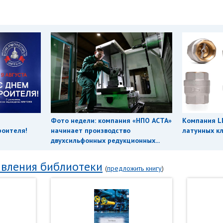
Фото недели: компания «НПО АСТА»
Компания L
роителя!
начинает производство
латунных кл
двухсильфонных редукционных...
вления библиотеки
(
предложить книгу
)