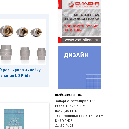
D расширила линейку
апанов LD Pride
ПРАЙС-ЛИСТЫ ТПА
Запорно- регулирующий
клапан Р623 с 3- х
позиционным
электроприводом ЭПР 1, 8 кН
DN50 PN25
Ду 50 Ру 25