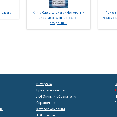
гаязова
Книга Олега Шпакова «Моя жизнь и
Приведе
арматура» жизнь автора от
исследова
рождения...
Интервью
О
Бренды и заводы
A
ЛОГОтипы и обозначения
П
Справочник
Р
ля
Каталог компаний
ТОП-рейтинг