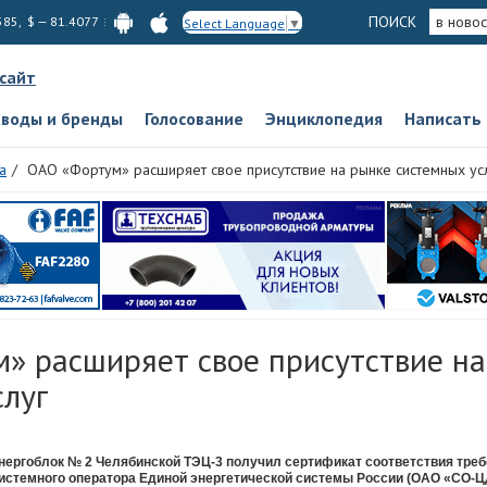
ПОИСК
в новос
585, $ — 81.4077
Select Language
▼
 сайт
аводы и бренды
Голосование
Энциклопедия
Написать
а
ОАО «Фортум» расширяет свое присутствие на рынке системных ус
» расширяет свое присутствие на
слуг
нергоблок № 2 Челябинской ТЭЦ-3 получил сертификат соответствия тре
истемного оператора Единой энергетической системы России (ОАО «СО-ЦД