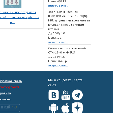
Цена: 69219 р.
смотреть далее...
Задвижка шиберная
нные в книге результаты
ВЭЛСТОК VA- 013- 01- HW(N)-
ний позволили разработать
NBR чугунная межфланцевая
р...
штурвал с невыдвижным
штоком
Ду 50 Ру 10
Цена: 1 р.
смотреть далее...
Счетчик тепла крыльчатый
СТК- 15- 0, 6 M- BUS
Ду 15 Ру 16
Цена: 3640 р.
смотреть далее...
Мы в соцсетях |
Карта
братная связь
сайта
rmtorg.News
равила
еклама