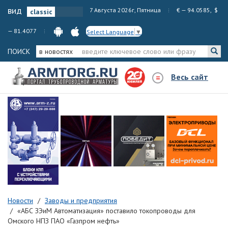
вид
7 Августа 2026г, Пятница
€ — 94.0585, $
— 81.4077
Select Language
▼
ПОИСК
в новостях
Весь сайт
Новости
Заводы и предприятия
«АБС ЗЭиМ Автоматизация» поставило токопроводы для
Омского НПЗ ПАО «Газпром нефть»