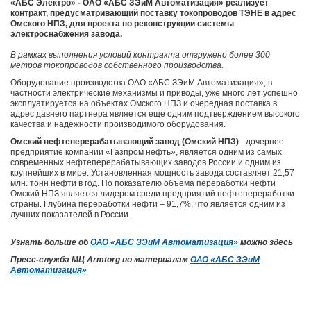
«АБС Электро» - ОАО «АБС ЗЭиМ Автоматизация» реализует
контракт, предусматривающий поставку токопроводов ТЭНЕ в адрес
Омского НПЗ, для проекта по реконструкции системы
электроснабжения завода.
В рамках выполнения условий контракта отгружено более 300
метров токопроводов собственного производства.
Оборудование производства ОАО «АБС ЗЭиМ Автоматизация», в
частности электрические механизмы и приводы, уже много лет успешно
эксплуатируется на объектах Омского НПЗ и очередная поставка в
адрес давнего партнера является еще одним подтверждением высокого
качества и надежности производимого оборудования.
Омский нефтеперерабатывающий завод (Омский НПЗ)
- дочернее
предприятие компании «Газпром нефть», является одним из самых
современных нефтеперерабатывающих заводов России и одним из
крупнейших в мире. Установленная мощность завода составляет 21,57
млн. тонн нефти в год. По показателю объема переработки нефти
Омский НПЗ является лидером среди предприятий нефтепереработки
страны. Глубина переработки нефти – 91,7%, что является одним из
лучших показателей в России.
Узнать больше об
ОАО «АБС ЗЭиМ Автоматизация»
можно здесь
Пресс-служба МЦ Armtorg по материалам
ОАО «АБС ЗЭиМ
Автоматизация»