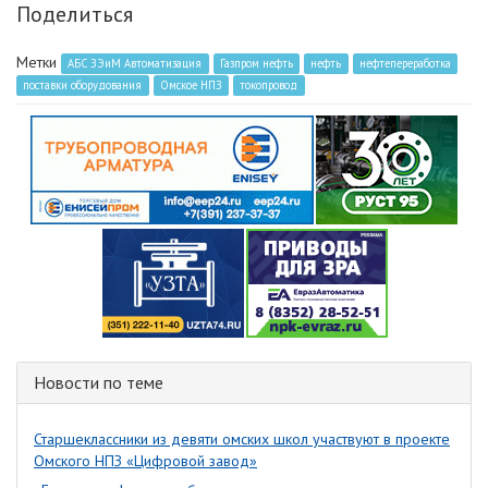
Поделиться
Метки
АБС ЗЭиМ Автоматизация
Газпром нефть
нефть
нефтепереработка
поставки оборудования
Омское НПЗ
токопровод
Новости по теме
Старшеклассники из девяти омских школ участвуют в проекте
Омского НПЗ «Цифровой завод»