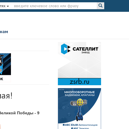
тях
 нам
ая!
Великой Победы - 9