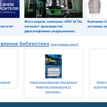
Фото недели: компания «НПО АСТА»
Компания L
роителя!
начинает производство
латунных кл
двухсильфонных редукционных...
вления библиотеки
(
предложить книгу
)
гаязова
Книга Олега Шпакова «Моя жизнь и
Приведе
арматура» жизнь автора от
исследова
рождения...