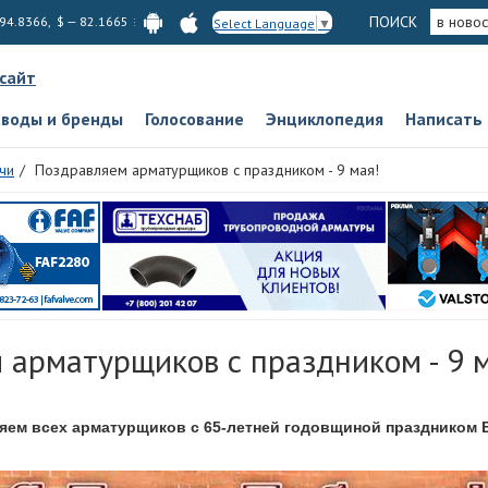
ПОИСК
в новос
 94.8366, $ — 82.1665
Select Language
▼
 сайт
аводы и бренды
Голосование
Энциклопедия
Написать
чи
Поздравляем арматурщиков с праздником - 9 мая!
 арматурщиков с праздником - 9 м
яем всех арматурщиков с 65-летней годовщиной праздником 