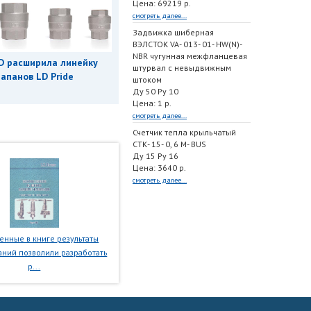
Цена: 69219 р.
смотреть далее...
Задвижка шиберная
ВЭЛСТОК VA- 013- 01- HW(N)-
NBR чугунная межфланцевая
D расширила линейку
штурвал с невыдвижным
апанов LD Pride
штоком
Ду 50 Ру 10
Цена: 1 р.
смотреть далее...
Счетчик тепла крыльчатый
СТК- 15- 0, 6 M- BUS
Ду 15 Ру 16
Цена: 3640 р.
смотреть далее...
нные в книге результаты
ний позволили разработать
р...