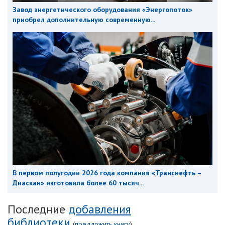
Завод энергетического оборудования «Энергопоток»
приобрел дополнительную современную...
В первом полугодии 2026 года компания «Транснефть –
Диаскан» изготовила более 60 тысяч...
Последние
добавления
библиотеки
(
предложить книгу
)