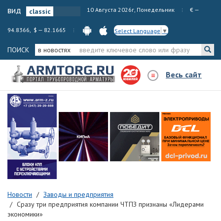
вид
10 Августа 2026г, Понедельник
€ —
94.8366, $ — 82.1665
Select Language
▼
ПОИСК
в новостях
Весь сайт
Новости
Заводы и предприятия
Сразу три предприятия компании ЧТПЗ признаны «Лидерами
экономики»