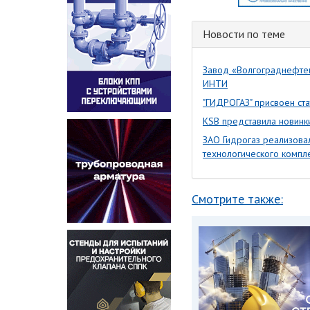
Новости по теме
Завод «Волгограднефтем
ИНТИ
"ГИДРОГАЗ" присвоен ста
KSB представила новинк
ЗАО Гидрогаз реализова
технологического компле
Смотрите также: