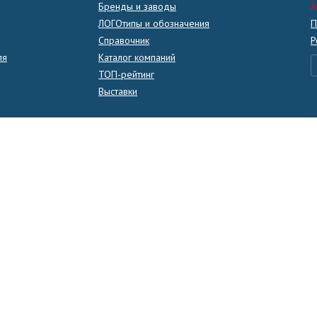
Бренды и заводы
A
ЛОГОтипы и обозначения
П
Справочник
Р
ля
Каталог компаний
ТОП-рейтинг
Выставки