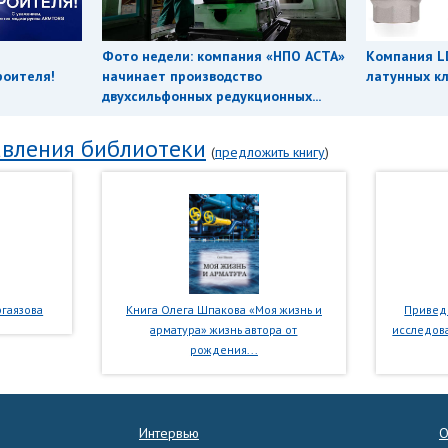
Фото недели: компания «НПО АСТА»
Компания L
роителя!
начинает производство
латунных кл
двухсильфонных редукционных...
вления библиотеки
(
предложить книгу
)
гаязова
Книга Олега Шпакова «Моя жизнь и
Приведе
арматура» жизнь автора от
исследова
рождения...
Интервью
О