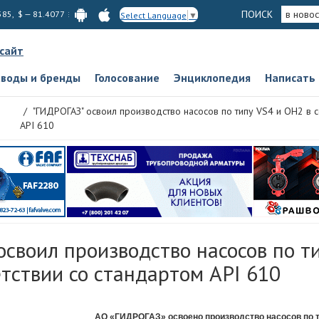
ПОИСК
в новос
585, $ — 81.4077
Select Language
▼
 сайт
аводы и бренды
Голосование
Энциклопедия
Написать
"ГИДРОГАЗ" освоил производство насосов по типу VS4 и ОН2 в с
API 610
своил производство насосов по т
тствии со стандартом API 610
АО «ГИДРОГАЗ» освоено производство насосов по т