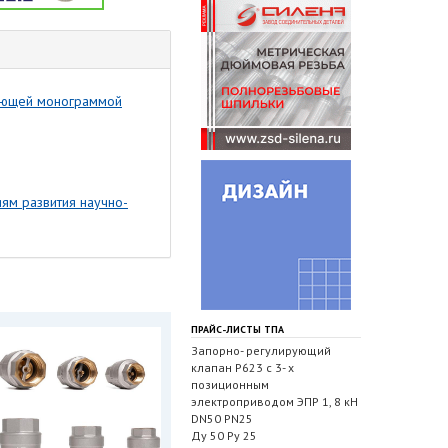
вующей монограммой
ям развития научно-
ПРАЙС-ЛИСТЫ ТПА
Запорно- регулирующий
клапан Р623 с 3- х
позиционным
электроприводом ЭПР 1, 8 кН
DN50 PN25
Ду 50 Ру 25