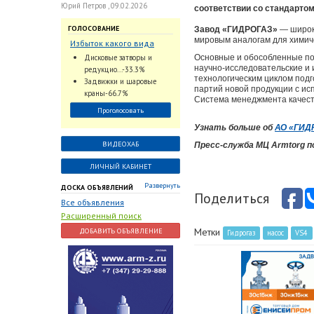
Юрий Петров , 09.02.2026
соответствии со стандартом
ГОЛОСОВАНИЕ
Завод «ГИДРОГАЗ»
— широко
мировым аналогам для химич
Избыток какого вида
трубопроводной
Дисковые затворы и
Основные и обособленные по
арматуры наблюдается
научно-исследовательские и
редукцио...-33.3%
на Российском рынке с
технологическим циклом подг
Задвижки и шаровые
партий новой продукции с ис
2024 по 2026 годы?
краны-66.7%
Система менеджмента качест
Проголосовать
Узнать больше об
АО «ГИД
ВИДЕОХАБ
Пресс-служба МЦ Armtorg 
ЛИЧНЫЙ КАБИНЕТ
Развернуть
ДОСКА ОБЪЯВЛЕНИЙ
Поделиться
Все объявления
Расширенный поиск
Метки
ДОБАВИТЬ ОБЪЯВЛЕНИЕ
Гидрогаз
насос
VS4