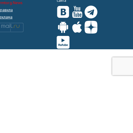
сайта
rmtorg.News
равила
еклама