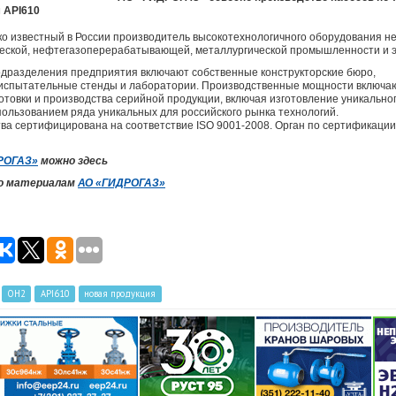
 API610
 известный в России производитель высокотехнологичного оборудования н
еской, нефтегазоперерабатывающей, металлургической промышленности и э
дразделения предприятия включают собственные конструкторские бюро,
 испытательные стенды и лаборатории. Производственные мощности включают
отовки и производства серийной продукции, включая изготовление уникальн
пользованием ряда уникальных для российского рынка технологий.
ва сертифицирована на соответствие ISO 9001-2008. Орган по сертификации
РОГАЗ»
можно здесь
по материалам
АО «ГИДРОГАЗ»
ОН2
API610
новая продукция