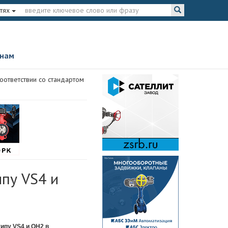
тях
 нам
оответствии со стандартом
ипу VS4 и
ипу VS4 и ОН2 в