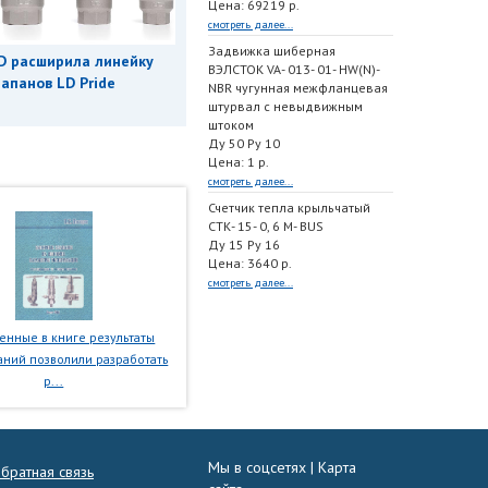
Цена: 69219 р.
смотреть далее...
Задвижка шиберная
D расширила линейку
ВЭЛСТОК VA- 013- 01- HW(N)-
апанов LD Pride
NBR чугунная межфланцевая
штурвал с невыдвижным
штоком
Ду 50 Ру 10
Цена: 1 р.
смотреть далее...
Счетчик тепла крыльчатый
СТК- 15- 0, 6 M- BUS
Ду 15 Ру 16
Цена: 3640 р.
смотреть далее...
нные в книге результаты
ний позволили разработать
р...
Мы в соцсетях |
Карта
братная связь