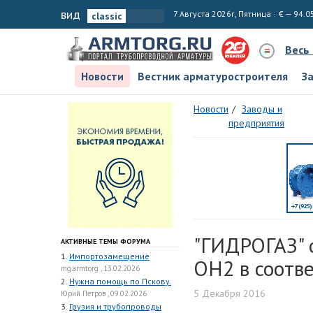
вид
7 Августа 2026г, Пятница
€ — 94.0
Весь
Новости
Вестник арматуростроителя
З
Новости
Заводы и
предприятия
"ГИДРОГАЗ" о
АКТИВНЫЕ ТЕМЫ ФОРУМА
1.
Импортозамещение
ОН2 в соотве
mg.armtorg , 13.02.2026
2.
Нужна помощь по Пскову.
5 Декабря 2016
Юрий Петров , 09.02.2026
3.
Грузия и трубопроводы