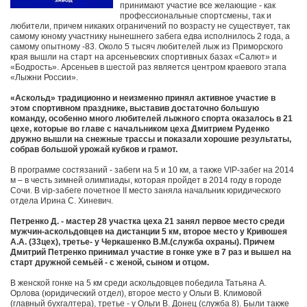
принимают участие все желающие - как
профессиональные спортсмены, так и
любители, причем никаких ограничений по возрасту не существует, так
самому юному участнику нынешнего забега едва исполнилось 2 года, а
самому опытному -83. Около 5 тысяч любителей лыж из Приморского
края вышли на старт на арсеньевских спортивных базах «Салют» и
«Бодрость». Арсеньев в шестой раз является центром краевого этапа
«Лыжни России».
«Аскольд» традиционно и неизменно принял активное участие в
этом спортивном празднике, выставив достаточно большую
команду, особенно много любителей лыжного спорта оказалось в 21
цехе, которые во главе с начальником цеха Дмитрием Руденко
дружно вышли на снежные трассы и показали хорошие результаты,
собрав большой урожай кубков и грамот.
В программе состязаний - забеги на 5 и 10 км, а также VIP-забег на 2014
м – в честь зимней олимпиады, которая пройдет в 2014 году в городе
Сочи. В vip-забеге почетное II место заняла начальник юридического
отдела Ирина С. Хиневич.
Петренко Д. - мастер 28 участка цеха 21 занял первое место среди
мужчин-аскольдовцев на дистанции 5 км, второе место у Кривошея
А.А. (33цех), третье- у Черкашенко В.М.(служба охраны). Причем
Дмитрий Петренко принимал участие в гонке уже в 7 раз и вышел на
старт дружной семьёй - с женой, сыном и отцом.
В женской гонке на 5 км среди аскольдовцев победила Татьяна А.
Орлова (юридический отдел), второе место у Ольги В. Климовой
(главный бухгалтера), третье - у Ольги В. Донец (служба 8). Были также