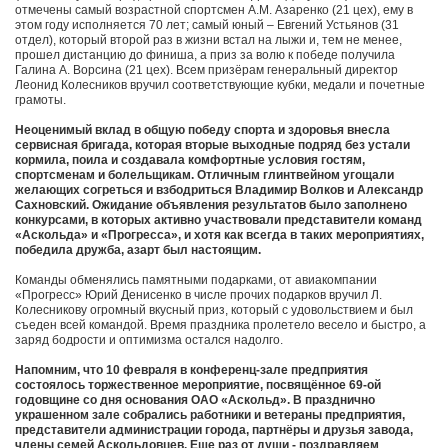
отмечены самый возрастной спортсмен А.М. Азаренко (21 цех), ему в
этом году исполняется 70 лет; самый юный – Евгений Устьянов (31
отдел), который второй раз в жизни встал на лыжи и, тем не менее,
прошел дистанцию до финиша, а приз за волю к победе получила
Галина А. Ворсина (21 цех). Всем призёрам генеральный директор
Леонид Колесников вручил соответствующие кубки, медали и почетные
грамоты.
Неоценимый вклад в общую победу спорта и здоровья внесла
сервисная бригада, которая вторые выходные подряд без устали
кормила, поила и создавала комфортные условия гостям,
спортсменам и болельщикам. Отличным глинтвейном угощали
желающих согреться и взбодриться Владимир Волков и Александр
Сахновский. Ожидание объявления результатов было заполнено
конкурсами, в которых активно участвовали представители команд
«Аскольда» и «Прогресса», и хотя как всегда в таких мероприятиях,
победила дружба, азарт был настоящим.
Команды обменялись памятными подарками, от авиакомпании
«Прогресс» Юрий Денисенко в числе прочих подарков вручил Л.
Колесникову огромный вкусный приз, который с удовольствием и был
съеден всей командой. Время праздника пролетело весело и быстро, а
заряд бодрости и оптимизма остался надолго.
Напомним, что 10 февраля в конференц-зале предприятия
состоялось торжественное мероприятие, посвящённое 69-ой
годовщине со дня основания ОАО «Аскольд». В празднично
украшенном зале собрались работники и ветераны предприятия,
представители администрации города, партнёры и друзья завода,
члены семей Аскольдовцев. Еще раз от души - поздравляем