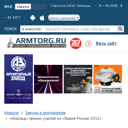
вид
7 Августа 2026г, Пятница
€ — 94.0585, $
— 81.4077
Select Language
▼
ПОИСК
в новостях
Весь сайт
Новости
Заводы и предприятия
«Аскольд» принял участие на «Лыжне России-2012»