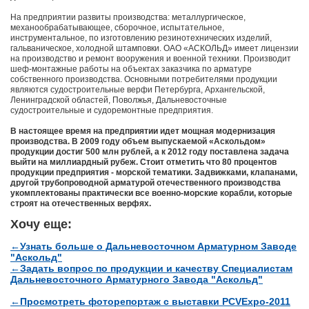
На предприятии развиты производства: металлургическое,
механообрабатывающее, сборочное, испытательное,
инструментальное, по изготовлению резинотехнических изделий,
гальваническое, холодной штамповки. ОАО «АСКОЛЬД» имеет лицензии
на производство и ремонт вооружения и военной техники. Производит
шеф-монтажные работы на объектах заказчика по арматуре
собственного производства. Основными потребителями продукции
являются судостроительные верфи Петербурга, Архангельской,
Ленинградской областей, Поволжья, Дальневосточные
судостроительные и судоремонтные предприятия.
В настоящее время на предприятии идет мощная модернизация
производства. В 2009 году объем выпускаемой «Аскольдом»
продукции достиг 500 млн рублей, а к 2012 году поставлена задача
выйти на миллиардный рубеж. Стоит отметить что 80 процентов
продукции предприятия - морской тематики. Задвижками, клапанами,
другой трубопроводной арматурой отечественного производства
укомплектованы практически все военно-морские корабли, которые
строят на отечественных верфях.
Хочу еще:
←Узнать больше о Дальневосточном Арматурном Заводе
"Аскольд"
←Задать вопрос по продукции и качеству Специалистам
Дальневосточного Арматурного Завода "Аскольд"
←Просмотреть фоторепортаж с выставки PCVExpo-2011