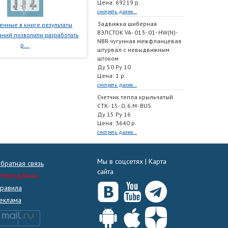
Цена: 69219 р.
смотреть далее...
Задвижка шиберная
нные в книге результаты
ВЭЛСТОК VA- 013- 01- HW(N)-
ний позволили разработать
NBR чугунная межфланцевая
р...
штурвал с невыдвижным
штоком
Ду 50 Ру 10
Цена: 1 р.
смотреть далее...
Счетчик тепла крыльчатый
СТК- 15- 0, 6 M- BUS
Ду 15 Ру 16
Цена: 3640 р.
смотреть далее...
Мы в соцсетях |
Карта
братная связь
сайта
rmtorg.News
равила
еклама