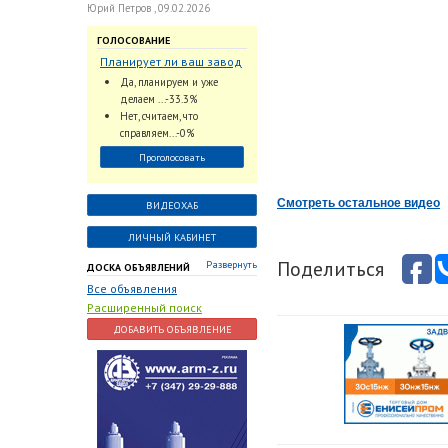
Юрий Петров , 09.02.2026
ГОЛОСОВАНИЕ
Планирует ли ваш завод
использовать
Да, планируем и уже
промышленный
делаем ...-33.3%
интеллект и цифровые
Нет, считаем, что
заказы для ускорения
справляем...-0%
обработки заказов и
Проголосовать
оперативной отгрузки
продукции конечному
потребителю?
Смотреть остальное видео
ВИДЕОХАБ
ЛИЧНЫЙ КАБИНЕТ
Поделиться
Развернуть
ДОСКА ОБЪЯВЛЕНИЙ
Все объявления
Расширенный поиск
ДОБАВИТЬ ОБЪЯВЛЕНИЕ