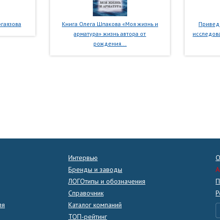
гаязова
Книга Олега Шпакова «Моя жизнь и
Приведе
арматура» жизнь автора от
исследова
рождения...
Интервью
О
Бренды и заводы
A
ЛОГОтипы и обозначения
П
Справочник
Р
ля
Каталог компаний
ТОП-рейтинг