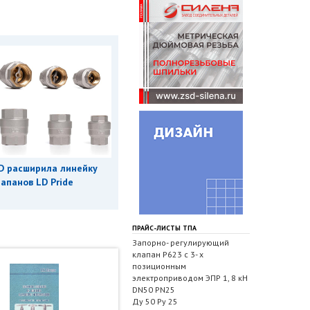
D расширила линейку
апанов LD Pride
ПРАЙС-ЛИСТЫ ТПА
Запорно- регулирующий
клапан Р623 с 3- х
позиционным
электроприводом ЭПР 1, 8 кН
DN50 PN25
Ду 50 Ру 25