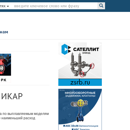
тях
 нам
О ИКАР
еха по выплавляемым моделям
ие наименьший расход