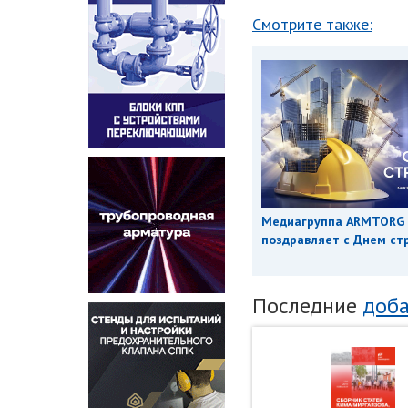
Смотрите также:
Медиагруппа ARMTORG
поздравляет с Днем ст
Последние
доба