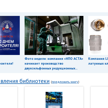
Фото недели: компания «НПО АСТА»
Компания L
роителя!
начинает производство
латунных кл
двухсильфонных редукционных...
вления библиотеки
(
предложить книгу
)