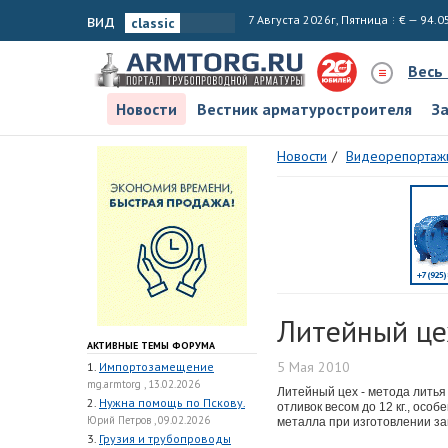
вид
7 Августа 2026г, Пятница
€ — 94.0
Весь
Новости
Вестник арматуростроителя
З
Новости
Видеорепортаж
Литейный це
АКТИВНЫЕ ТЕМЫ ФОРУМА
5 Мая 2010
1.
Импортозамещение
mg.armtorg , 13.02.2026
Литейный цех - метода лить
2.
Нужна помощь по Пскову.
отливок весом до 12 кг., осо
Юрий Петров , 09.02.2026
металла при изготовлении за
3.
Грузия и трубопроводы