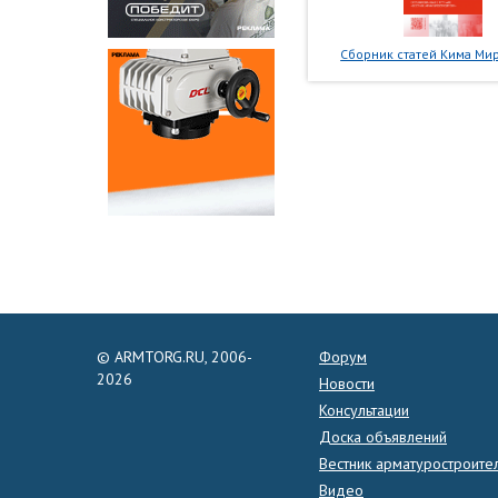
Сборник статей Кима Мир
© ARMTORG.RU, 2006-
Форум
2026
Новости
Консультации
Доска объявлений
Вестник арматуростроите
Видео