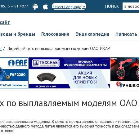
ПОИСК
в новос
585, $ — 81.4077
Select Language
▼
 сайт
аводы и бренды
Голосование
Энциклопедия
Написать
и
Литейный цех по выплавляемым моделям ОАО ИКАР
х по выплавляемым моделям ОА
я по выплавляемым моделям. В сюжете представлено описание литейного ц
бенностью данного метода литья является его высокая точность и как следств
готовок