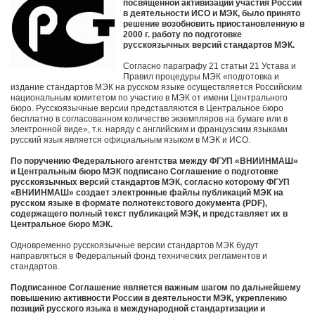
посвященной активизации участия России
в деятельности ИСО и МЭК, было принято
решение возобновить приостановленную в
2000 г. работу по подготовке
русскоязычных версий стандартов МЭК.
Согласно параграфу 21 статьи 21 Устава и
Правил процедуры МЭК «подготовка и
издание стандартов МЭК на русском языке осуществляется Российским
национальным комитетом по участию в МЭК от имени Центрального
бюро. Русскоязычные версии представляются в Центральное бюро
бесплатно в согласованном количестве экземпляров на бумаге или в
электронной виде», т.к. наряду с английским и французским языками
русский язык является официальным языком в МЭК и ИСО.
По поручению Федерального агентства между ФГУП «ВНИИНМАШ»
и Центральным бюро МЭК подписано Соглашение о подготовке
русскоязычных версий стандартов МЭК, согласно которому ФГУП
«ВНИИНМАШ» создает электронные файлы публикаций МЭК на
русском языке в формате полнотекстового документа (PDF),
содержащего полный текст публикаций МЭК, и представляет их в
Центральное бюро МЭК.
Одновременно русскоязычные версии стандартов МЭК будут
направляться в Федеральный фонд технических регламентов и
стандартов.
Подписанное Соглашение является важным шагом по дальнейшему
повышению активности России в деятельности МЭК, укреплению
позиций русского языка в международной стандартизации и