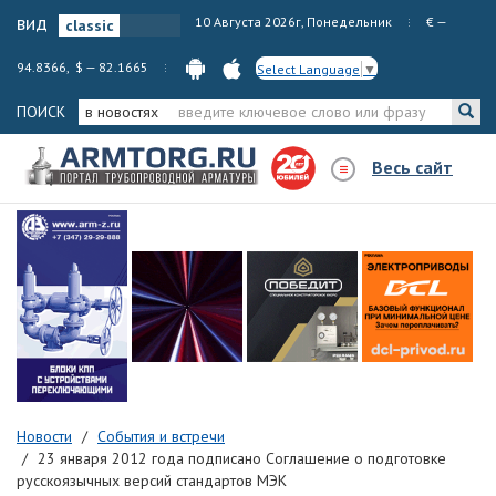
вид
10 Августа 2026г, Понедельник
€ —
94.8366, $ — 82.1665
Select Language
▼
ПОИСК
в новостях
Весь сайт
Новости
События и встречи
23 января 2012 года подписано Соглашение о подготовке
русскоязычных версий стандартов МЭК