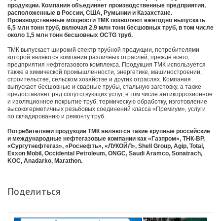
продукции. Компания объединяет производственные предприятия,
расположенные в России, США, Румынии и Казахстане.
Производственные мощности ТМК позволяют ежегодно выпускать
6,5 млн тонн труб, включая 2,9 млн тонн бесшовных труб, в том числе
около 1,5 млн тонн бесшовных OCTG труб.
ТМК выпускает широкий спектр трубной продукции, потребителями
которой являются компании различных отраслей, прежде всего,
предприятия нефтегазового комплекса. Продукция ТМК используется
также в химической промышленности, энергетике, машиностроении,
строительстве, сельском хозяйстве и других отраслях. Компания
выпускает бесшовные и сварные трубы, стальную заготовку, а также
предоставляет ряд сопутствующих услуг, в том числе антикоррозионное
и изоляционное покрытие труб, термическую обработку, изготовление
высокогерметичных резьбовых соединений класса «Премиум», услуги
по складированию и ремонту труб.
Потребителями продукции ТМК являются такие крупные российские
и международные нефтегазовые компании как «Газпром», ТНК-BP,
«Сургутнефтегаз», «Роснефть», «ЛУКОЙЛ», Shell Group, Agip, Total,
Exxon Mobil, Occidental Petroleum, ONGC, Saudi Aramco, Sonatrach,
KOC, Anadarko, Marathon.
Поделиться