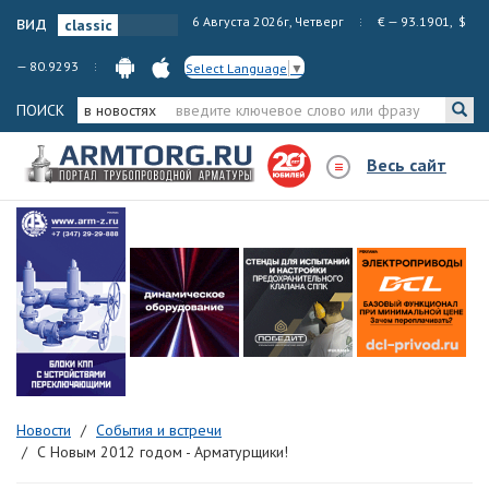
вид
6 Августа 2026г, Четверг
€ — 93.1901, $
— 80.9293
Select Language
▼
ПОИСК
в новостях
Весь сайт
Новости
События и встречи
С Новым 2012 годом - Арматурщики!