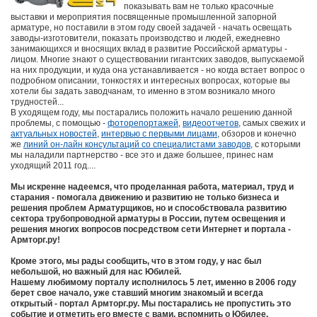
показывать вам не только красочные
выставки и мероприятия посвященные промышленной запорной
арматуре, но поставили в этом году своей задачей - начать освещать
заводы-изготовители, показать производство и людей, ежедневно
занимающихся и вносящих вклад в развитие Российской арматуры -
лицом. Многие знают о существовании гигантских заводов, выпускаемой
на них продукции, и куда она устанавливается - но когда встает вопрос о
подробном описании, тонкостях и интересных вопросах, которые вы
хотели бы задать заводчанам, то именно в этом возникало много
трудностей...
В уходящем году, мы постарались положить начало решению данной
проблемы, с помощью -
фоторепортажей
,
видеоотчетов
, самых свежих и
актуальных новостей
,
интервью с первыми лицами
, обзоров и конечно
же
линий он-лайн консультаций со специалистами заводов
, с которыми
мы наладили партнерство - все это и даже большее, принес нам
уходящий 2011 год....
Мы искренне надеемся, что проделанная работа, материал, труд и
старания - помогала движению и развитию не только бизнеса и
решения проблем Арматурщиков, но и способствовала развитию
сектора трубопроводной арматуры в России, путем освещения и
решения многих вопросов посредством сети Интернет и портала -
Армторг.ру!
Кроме этого, мы рады сообщить, что в этом году, у нас был
небольшой, но важный для нас Юбилей.
Нашему любимому порталу исполнилось 5 лет, именно в 2006 году
берет свое начало, уже ставший многим знакомый и всегда
открытый - портал Армторг.ру. Мы постарались не пропустить это
событие и отметить его вместе с вами, вспомнить о Юбилее,