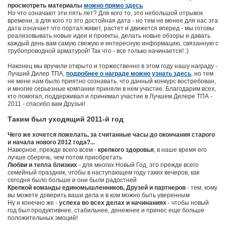
просмотреть материалы
можно прямо здесь
Но что означают эти пять лет? Для кого то, это небольшой отрывок
времени, а для кого то это достойная дата - но тем не менее для нас эта
дата означает что портал живет, растет и движется вперед - мы готовы
реализовывать новые идеи и проекты, делать новые обзоры и давать
каждый день вам самую свежую и интересную информацию, связанную с
трубопроводной арматурой! Так что - все только начинается! :)
Наконец мы вручили открыто и торжественно в этом году нашу награду -
Лучший Дилер ТПА,
подробнее о награде можно узнать здесь
, но тем
не мене нам было приятно сознавать, что данный конкурс востребован,
и многие серьезные компании приняли в нем участие. Благодарим всех,
кто помогал, поддерживал и принимал участие в Лучшем Дилере ТПА -
2011 - спасибо вам Друзья!
Таким был уходящий 2011-й год
Чего же хочется пожелать, за считанные часы до окончания старого
и начала нового 2012 года?...
Наверное, прежде всего всем -
крепкого здоровья
, в наше время его
лучше сберечь, чем потом приобретать
Любви и тепла близких
- для многих Новый Год, это прежде всего
семейный праздник, чтобы в наступающем году таких вечеров, как
сегодня было больше и они были радостней
Крепкой команды единомышленников, Друзей и партнеров
- тем, кому
вы можете доверить ваши дела и в ком можно быть уверенным
Ну и конечно же -
успеха во всех делах и начинаниях
- чтобы новый
год был продуктивнее, стабильнее, денежнее и принес еще больше
положительных эмоций!