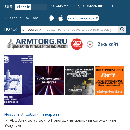
вид
10 Августа 2026г, Понедельник
€ —
94.8366, $ — 82.1665
Select Language
▼
ПОИСК
в новостях
Весь сайт
Новости
События и встречи
АБС Электро устроило Новогодние сюрпризы сотрудникам
Холдинга