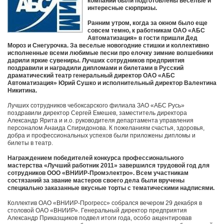
компании были подготовлены веселые и
интересные сюрпризы.
Ранним утром, когда за окном было еще
совсем темно, к работникам ОАО «АБС
Автоматизация» в гости пришли Дед
Мороз и Снегурочка. За веселые новогодние стишки и коллективно
исполненные всеми любимые песни про елочку зимние волшебники
дарили яркие сувениры. Лучших сотрудников предприятия
поздравили и наградили дипломами и билетами в Русский
драматический театр генеральный директор ОАО «АБС
Автоматизация» Юрий Сушко и исполнительный директор Валентина
Никитина.
Лучших сотрудников чебоксарского филиала ЗАО «АБС Русь»
поздравили директор Сергей Емешев, заместитель директора
Александр Ярита и и.о. руководителя департамента управления
персоналом Анаида Спиридонова. К пожеланиям счастья, здоровья,
добра и профессиональных успехов были приложены дипломы и
билеты в театр.
Награждением победителей конкурса профессионального
мастерства «Лучший работник 2011» завершился трудовой год для
сотрудников ООО «ВНИИР-Промэлектро». Всем участникам
состязаний за звание мастеров своего дела были вручены
специально заказанные вкусные торты с тематическими надписями.
Коллектив ОАО «ВНИИР-Прогресс» собрался вечером 29 декабря в
столовой ОАО «ВНИИР». Генеральный директор предприятия
Александр Приказщиков подвел итоги года, особо акцентировав