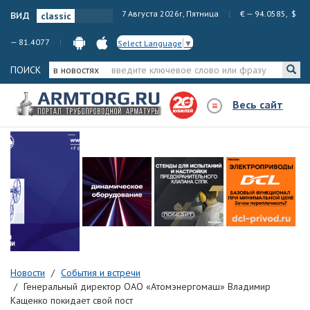
вид
7 Августа 2026г, Пятница
€ — 94.0585, $
— 81.4077
Select Language
▼
ПОИСК
в новостях
Весь сайт
Новости
События и встречи
Генеральный директор ОАО «Атомэнергомаш» Владимир
Кащенко покидает свой пост