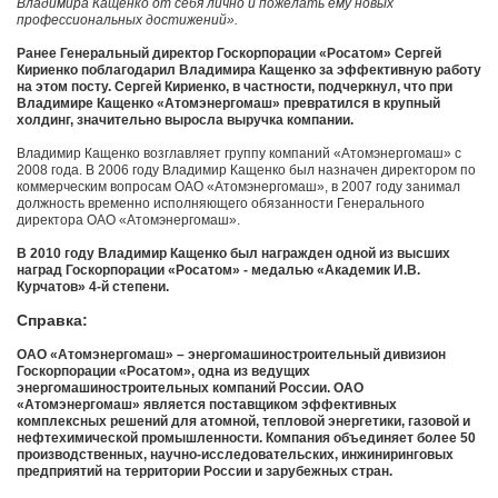
Владимира Кащенко от себя лично и пожелать ему новых
профессиональных достижений».
Ранее Генеральный директор Госкорпорации «Росатом» Сергей
Кириенко поблагодарил Владимира Кащенко за эффективную работу
на этом посту. Сергей Кириенко, в частности, подчеркнул, что при
Владимире Кащенко «Атомэнергомаш» превратился в крупный
холдинг, значительно выросла выручка компании.
Владимир Кащенко возглавляет группу компаний «Атомэнергомаш» с
2008 года. В 2006 году Владимир Кащенко был назначен директором по
коммерческим вопросам ОАО «Атомэнергомаш», в 2007 году занимал
должность временно исполняющего обязанности Генерального
директора ОАО «Атомэнергомаш».
В 2010 году Владимир Кащенко был награжден одной из высших
наград Госкорпорации «Росатом» - медалью «Академик И.В.
Курчатов» 4-й степени.
Справка:
ОАО «Атомэнергомаш» – энергомашиностроительный дивизион
Госкорпорации «Росатом», одна из ведущих
энергомашиностроительных компаний России. ОАО
«Атомэнергомаш» является поставщиком эффективных
комплексных решений для атомной, тепловой энергетики, газовой и
нефтехимической промышленности. Компания объединяет более 50
производственных, научно-исследовательских, инжиниринговых
предприятий на территории России и зарубежных стран.