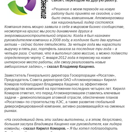
связи с переходом на другую работу.
«Решение о моем переходе на новую
работу было принято не сегодня, и оно
было очень взвешенным. Атомэнергомаш
как национальный лидер состоялся.
Компания очень мощно заявила о себе в мировом бизнес-сообществе,
несмотря на кризис мы росли динамичнее других в
энергомашиностроительной отрасли. Когда я был назначен
руководителем компании в 2008 году, в холдинге было два крупных
актива – сейчас более пятидесяти. За четыре года мы нарастили
выручку в пять раз, портфель заказов за последние три года – в
четыре раза. Считаю, что я выполнил свою миссию, и можно подвести
определенную черту. С января 2012 года я перехожу на новое
интересное место работы, где смогу реализовать новые
амбициозные задачи»
, – сказал Владимир Кащенко.
Заместитель Генерального директора Госкорпорации «Росатом»,
Председатель Совета директоров ОАО «Атомэнергомаш» Кирилл
Комаров поблагодарил Владимира Кащенко за эффективное
руководство компанией на протяжении последних четырех лет. Кирилл
Комаров отметил, что перед Атомэнергомашем ставились ключевые
задачи – демонополизация атомной отрасли, обеспечение планов
«Росатома» по строительству АЭС, а также развитие глобальной
диверсифицированной компании, активно развивающейся на смежных
рынках.
«На сегодняшний день эти задачи выполнены, и в этом, безусловно,
большая заслуга Владимира Кащенко как руководителя, как лидера
команды,
- сказал Кирилл Комаров. –
Я бы хотел поблагодарить