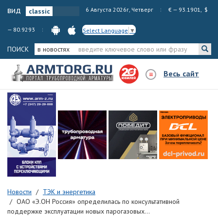
вид
6 Августа 2026г, Четверг
€ — 93.1901, $
— 80.9293
Select Language
▼
ПОИСК
в новостях
Весь сайт
Новости
ТЭК и энергетика
ОАО «Э.ОН Россия» определилась по консультативной
поддержке эксплуатации новых парогазовых...