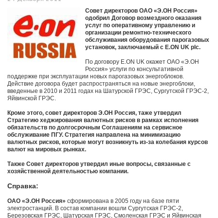
Совет директоров ОАО «Э.ОН Россия»
одобрил Договор возмездного оказания
услуг по оперативному управлению и
организации ремонтно-технического
обслуживания оборудования парогазовых
установок, заключаемый с E.ON UK plc.
По договору E.ON UK окажет ОАО «Э.ОН
Россия» услуги по консультативной
поддержке при эксплуатации новых парогазовых энергоблоков.
Действие договора будет распространяться на новые энергоблоки,
введенные в 2010 и 2011 годах на Шатурской ГРЭС, Сургутской ГРЭС-2,
Яйвинской ГРЭС.
Кроме этого, совет директоров Э.ОН Россия, таже утвердил
Стратегию хеджирования валютных рисков в рамках исполнения
обязательств по долгосрочным Соглашениям на сервисное
обслуживание ПГУ. Стратегия направлена на минимизацию
валютных рисков, которые могут возникнуть из-за колебания курсов
валют на мировых рынках.
Также Совет директоров утвердил иные вопросы, связанные с
хозяйственной деятельностью компании.
Справка:
ОАО «Э.OН Россия»
сформирована в 2005 году на базе пяти
электростанций. В состав компании вошли Сургутская ГРЭС-2,
Березовская ГРЭС, Шатурская ГРЭС, Смоленская ГРЭС и Яйвинская