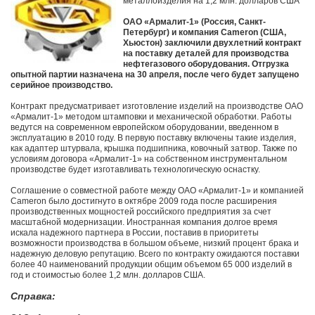
металлоизделия на 1,2 млн. долларов США
ОАО «Армалит-1» (Россия, Санкт-
Петербург) и компания Cameron (США,
Хьюстон) заключили двухлетний контракт
на поставку деталей для производства
нефтегазового оборудования. Отгрузка
опытной партии назначена на 30 апреля, после чего будет запущено
серийное производство.
Контракт предусматривает изготовление изделий на производстве ОАО
«Армалит-1» методом штамповки и механической обработки. Работы
ведутся на современном европейском оборудовании, введенном в
эксплуатацию в 2010 году. В первую поставку включены такие изделия,
как адаптер штурвала, крышка подшипника, ковочный затвор. Также по
условиям договора «Армалит-1» на собственном инструментальном
производстве будет изготавливать технологическую оснастку.
Соглашение о совместной работе между ОАО «Армалит-1» и компанией
Cameron было достигнуто в октябре 2009 года после расширения
производственных мощностей российского предприятия за счет
масштабной модернизации. Иностранная компания долгое время
искала надежного партнера в России, поставив в приоритеты
возможности производства в большом объеме, низкий процент брака и
надежную деловую репутацию. Всего по контракту ожидаются поставки
более 40 наименований продукции общим объемом 65 000 изделий в
год и стоимостью более 1,2 млн. долларов США.
Cправка: