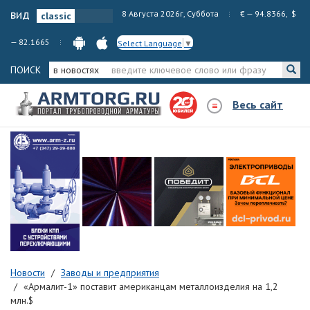
вид
8 Августа 2026г, Суббота
€ — 94.8366, $
— 82.1665
Select Language
▼
ПОИСК
в новостях
Весь сайт
Новости
Заводы и предприятия
«Армалит-1» поставит американцам металлоизделия на 1,2
млн.$