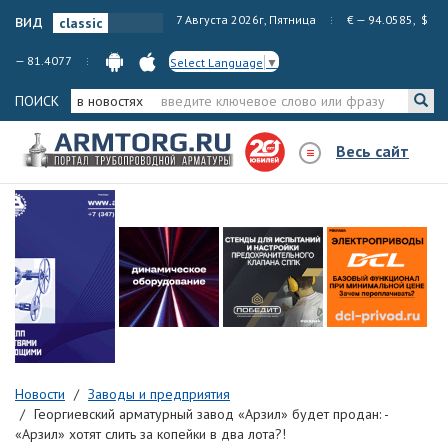
вид
7 Августа 2026г, Пятница
€ — 94.0585, $
— 81.4077
Select Language
▼
ПОИСК
в новостях
Весь сайт
Новости
Заводы и предприятия
Георгиевский арматурный завод «Арзил» будет продан: -
«Арзил» хотят слить за копейки в два лота?!