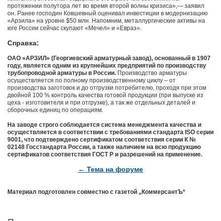
протяжении полутора лет во время второй волны кризиса»,— заявил
он. Ранее господин Ковшевный оценивал инвестиции в модернизацию
«Арзила» на уровне $50 млн. Напомним, металлургические активы на
юге России сейчас скупают «Мечел» и «Евраз».
Справка:
ОАО «АРЗИЛ» (Георгиевский арматурный завод), основанный в 1907
году, является одним из крупнейших предприятий по производству
трубопроводной арматуры в России.
Производство арматуры
осуществляется по полному производственному циклу – от
производства заготовок и до отгрузки потребителю, проходя при этом
двойной 100 % контроль качества готовой продукции (при выпуске из
цеха - изготовителя и при отгрузке), а так же отдельных деталей и
сборочных единиц по операциям.
На заводе строго соблюдается система менеджмента качества и
осуществляется в соответствии с требованиями стандарта ISO серии
9001, что подтверждено сертификатом соответствия серии К №
02148 Госстандарта России, а также наличием на всю продукцию
сертификатов соответствия ГОСТ Р и разрешений на применение.
← Тема на форуме
Материал подготовлен совместно с газетой „КоммерсантЪ“