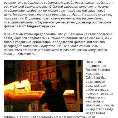
решили, что издержки по содержанию завода превышают прибыль от
его текущей деятельности. С другой стороны, непонятно, почему
предприятие продается по кускам и по такой низкой стартовой
цене. Не исключено, что схема реализации „Арзила“ гораздо сложнее,
чем кажется. К примеру, покупатель может взять на себя долги
предприятия перед Сбербанком»
,— отмечает директор ростовского
филиала БКС Андрей Смурыгин.
В банковских кругах предположили, что у Сбербанка на ставропольский
завод нашелся покупатель. Он также припомнил, что сейчас банк, как и
многие кредитные организации в преддверии кризиса, интенсивно
распродает залоговое имущество.
«У Сбербанка стоит цель —
избавиться от как можно большего числа активов до конца этого
года»
,— отметил он.
По мнению
гендиректора
Rusmet Виктора
Ковшевного,
Сбербанк был
разочарован
результатами
работы завода,
поэтому пытается
избавиться от
него любым
способом. «Купить
имущество завода
может любая
компания, способная содержать его в рабочем состоянии на