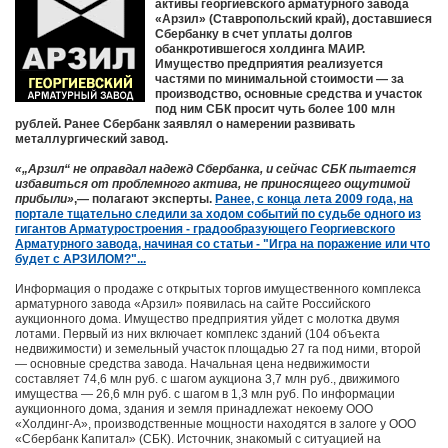
активы георгиевского арматурного завода
«Арзил» (Ставропольский край), доставшиеся
Сбербанку в счет уплаты долгов
обанкротившегося холдинга МАИР.
Имущество предприятия реализуется
частями по минимальной стоимости — за
производство, основные средства и участок
под ним СБК просит чуть более 100 млн
рублей. Ранее Сбербанк заявлял о намерении развивать
металлургический завод.
«„Арзил“ не оправдал надежд Сбербанка, и сейчас СБК пытается
избавиться от проблемного актива, не приносящего ощутимой
прибыли»
,— полагают эксперты.
Ранее, с конца лета 2009 года, на
портале тщательно следили за ходом событий по судьбе одного из
гигантов Арматуростроения - градообразующего Георгиевского
Арматурного завода, начиная со статьи - "Игра на поражение или что
будет с АРЗИЛОМ?"...
Информация о продаже с открытых торгов имущественного комплекса
арматурного завода «Арзил» появилась на сайте Российского
аукционного дома. Имущество предприятия уйдет с молотка двумя
лотами. Первый из них включает комплекс зданий (104 объекта
недвижимости) и земельный участок площадью 27 га под ними, второй
— основные средства завода. Начальная цена недвижимости
составляет 74,6 млн руб. с шагом аукциона 3,7 млн руб., движимого
имущества — 26,6 млн руб. с шагом в 1,3 млн руб. По информации
аукционного дома, здания и земля принадлежат некоему ООО
«Холдинг-А», производственные мощности находятся в залоге у ООО
«Сбербанк Капитал» (СБК). Источник, знакомый с ситуацией на