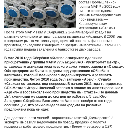
состав Промышленной
группы МАИР в 2001 году
вместе с еще одним
южным металлургическим
производством —
Красносулинским
метзаводом («Стакс»).
После этого МАИР взял у Сбербанка 2,2-миллиардный кредит на
развитие сулинского актива под залог имущества «Арзила». В 2008 году
с падением рынка металла у предприятий начались финансовые
проблемы, приведшие к задержке по кредитным платежам. Летом 2009
года группа подала заявления о банкротстве двух заводов.
В мае 2010 года Сбербанк объявил о закрытии сделки по
приобретению у группы МАИР 77% акций ЗАО «Русвтормет Центр»,
владеющего активами георгиевского арматурного завода и «Стакса».
Оба предприятия были переданы под управление «Сбербанк
Капитала», который планировал модернизировать и развивать
производства. Летом 2010 года был запущен «Арзил». Судьба
«Стакса» оставалась под вопросом. В начале 2011 года гендиректор
СБК-Металл Игорь Шленский заявлял о планах по инвестированию в
«Арзил» и восстановлению производства на «Стаксе». По данным
„Ъ“, сулинский метзавод до сих пор не работает. Глава Юго-
Западного Сбербанка Вентимилла Алонсо в ноябре этого года
сообщил „Ъ“, что речи о выделении кредита на развитие
предприятия пока не идет.
Для достоверности мнений - опрошенные газетой „КоммерсантЪ“
эксперты выразили недоумение по поводу продажи с молотка
имущества работающего предприятия.
«Вероятнее всего, в СБК