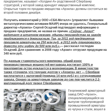
предприятии, называет «Холдинг-А» родственной Сбербанку
структурой, у которой завод арендует имущественный комплекс.
Открытые торги по продаже имущества «Арзила» должны состояться во
второй половине декабря.
Получить комментарий у ООО «СБК-Металл» (управляет бывшими
металлургическими активами МАИР) вчера не удалось. Генеральный
директор «Арзила» Сергей Осадчий подтвердил информацию о
продаже предприятия, не назвав ее причин.
«Сейчас „Арзил“
работает в штатном режиме, объемы производства на заводе
приближаются к докризисным. Так, за 2011 год предприятие
произвело арматуры на 250 млн руб., в 2012 году планировалось
довести эту цифру до 500 млн руб.»
,— рассказал господин
Осадчий. Для сравнения: в 2008 году «Арзил» отгрузил продукции на
340 млн руб.
По данным ставропольского минпрома, общий износ
производственных мощностей метзавода достигает 100% и
предприятие остро нуждается в модернизации. В министерстве
также уточнили, что текущих долгов у «Арзила» нет — Сбербанк
расплатился с налоговой (порядка 14 млн руб.) и с сотрудниками
завода. Однако за арматурным заводом до сих пор числится 2,2-
миллиардный долг перед Сбербанком.
Георгиевский арматурный
завод ОАО «Арзил»,
специализирующийся на
выпуске трубопроводной
промышленной арматуры
из чугуна и стали, вошел в