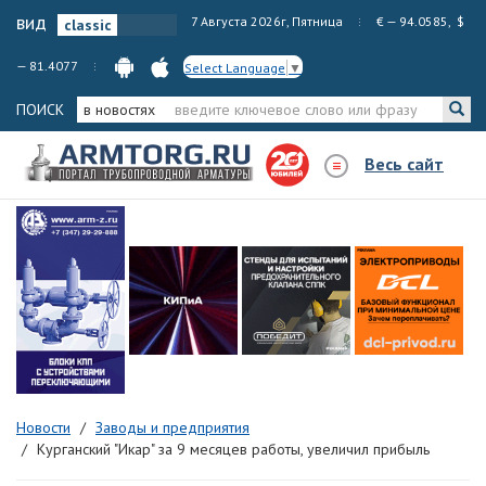
вид
7 Августа 2026г, Пятница
€ — 94.0585, $
— 81.4077
Select Language
▼
ПОИСК
в новостях
Весь сайт
Новости
Заводы и предприятия
Курганский "Икар" за 9 месяцев работы, увеличил прибыль