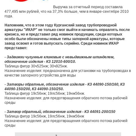
Выручка за отчетный период составила
477,495 млн рублей, что на 37,3% больше, чем в январе-сентябре 2010
года.
Напомним, что в этом году Курганский завод трубопроводной
арматуры "ИКАР" не только смог выйти и начинать оправлять после
кризиса, но и представил ряд новинок продукции, среди которых
особо были обозначены новые типы запорной арматуры, которые
завод освоил и готов выпускать серийно. Среди новинок ИКАР
представил:
- Задвижки чугунные клиновые с невыдвижным шпинделем,
обозначение изделия - КЗ 12010-600/10.
Таблица фигур 30ч525нж; 30ч925нж.
Назначение изделия: предназначена для установки на трубопроводах в
качестве запорного устройства для воды
- Затворы обратные, обозначение изделия - КЗ 44090-150/160, КЗ
44090-150/200, КЗ 44090-150/250.
Таблица фигур 19с56нж; 19лс56нж; 19нж56нж.
Назначение изделия: для предотвращения обратного потока рабочей
среды
- Затвор обратный, обозначение изделия - КЗ 44091-200/150
Таблица фигур 19с56нж, 19лс56нж, 19нж56нж
Назначение изделия: для предотвращения обратного потока рабочей
среды