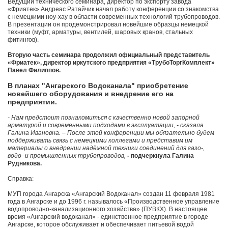
Ведущий технического семинара, директор по экспорту завода
«Фриатек» Андреас Ратайчик начал работу конференции со знакомства
с немецкими ноу-хау в области современных технологий трубопроводов.
В презентации он продемонстрировал новейшие образцы немецкой
техники (муфт, арматуры, вентилей, шаровых кранов, стальных
фитингов).
Вторую часть семинара продолжил официальный представитель
«Фриатек», директор иркутского предприятия «ТрубоТоргКомплект»
Павел Филиппов.
В планах "Ангарского Водоканала" приобретение
новейшего оборудования и внедрение его на
предприятии.
- Нам предстоит познакомиться с качественно новой запорной
арматурой и современными подходами в эксплуатации, - сказала
Галина Ивановна. – После этой конференции мы обязательно будем
поддерживать связь с немецкими коллегами и представим им
материалы о внедрении надёжной техники соединений для газо-,
водо- и промышленных трубопроводов,
- подчеркнула Галина
Рудникова.
Справка:
МУП города Ангарска «Ангарский Водоканал» создан 11 февраля 1981
года в Ангарске и до 1996 г. называлось «Производственное управление
водопроводно-канализационного хозяйства» (ПУВКХ). В настоящее
время «Ангарский водоканал» - единственное предприятие в городе
Ангарске, которое обслуживает и обеспечивает питьевой водой