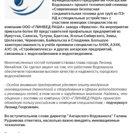
муниципального предприятия «Ангарский
Водоканал» прошёл технический семинар
«Современная безопасная
соединительная техника для труб из ПЭ-
НД и специальные устройства» с
участием немецких специалистов из
компании ООО «ГЛИНВЕД РАША» завода «Фриатек». На мероприятие
приехали более 80 представителей профильных предприятий из
Иркутска, Саянска, Тулуна, Братска, Усолья-Сибирского, Зимы,
Шелехово, Черемхово, Байкальска и Слюдянки. Большую
заинтересованность в учёбе проявили специалисты АНХК, АЭХК,
АУС-16, «Стройкомплекса» и других ангарских предприятий,
связанных с водоснабжением и водоотведением.
Многочисленных гостей поприветствовал глава города Леонид
Михайлов. Он сделал акцент на том, что работники Водоканала
обеспечили горожанам высокое качество и надежность городского
водоснабжения.
- Особое внимание предприятие уделяет опыту внедрения
инновационных технологий и оборудования в сферах водоподготовки
и реновации сетей, в том числе и зарубежных аналогов. Надеюсь, что
общение с гостями из компании ООО «ГЛИНВЕД РАША» принесёт
обоюдную пользу российским и немецким специалистам,
- подчеркнул
Леонид Георгиевич.
Во вступительном слове директор "Ангарского Водоканала" Галина
Рудникова отметила, насколько важно внедрять инновационные
технологии.