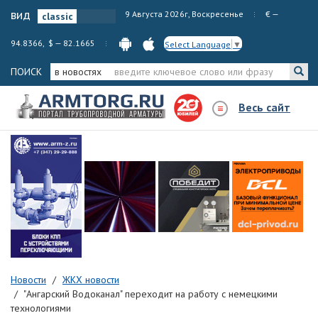
вид
9 Августа 2026г, Воскресенье
€ —
94.8366, $ — 82.1665
Select Language
▼
ПОИСК
в новостях
Весь сайт
Новости
ЖКХ новости
"Ангарский Водоканал" переходит на работу с немецкими
технологиями