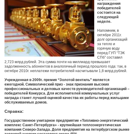
награждения
победителей
состоится на
следующей
неделе.
Напомним, в
октябре 2011г.
долг организаций
за тепло и
горячую воду
перед ГУП “ТЭК
СПб” составил
2,723 млрд.рублей. Эта сумма почти на миллиард превышает
задолженность абонентов в аналогичный период прошлого года: так, в
октябре 2010г. неплатежи потребителей насчитывали 1,8 млрд.рублей.
Учрежденная в 2009г. премия “Золотой вентиль” является
ежегодной. Символический приз - знак признания высоких
профессиональных и деловых качеств руководителей организаций –
победителей Конкурса. Для исполнителей коммунальных услуг
награда станет лучшей оценкой качества их работы перед жильцами
обслуживаемых домов.
Справка:
Государственное унитарное предприятие «Топливно-энергетический
комплекс Санкт-Петербурга» - крупнейшая теплоэнергетическая
компания Северо-Запада. Доля предприятия на петербургском рынке