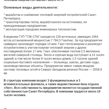
тепловой энергии составляет около 45%.
Основные виды деятельности:
* выработка и снабжение тепловой энергией потребителей Санкт-
Петербурга;
* транспортировка тепла, выработанного на источниках, не
принадлежащих предприятию;
* эксплуатация городских инженерных теплосистем.
В ведении ГУП "ТЭК СПб" находится 226 котельных, имеющих 1064
котла установленной мощностью 7 784,5 Гкал/час. За год предприятие
суммарно производит порядка 14 млн. Гкал теплоэнергии и реализует
потребителям (с учетом покупки тепловой энергии у других
поставщиков) более 17 млн. Гкал, обеспечивая теплом 2,5 миллиона
жителей северной столицы. Тепло и горячая вода поступают в 14 тысяч
зданий, в том числе более 8 тысяч жилых домов, 1,5 тысячи зданий
социально-бытового назначения — больницы, школы, детские сады,
производственные объекты. Предприятие имеет самую мощную
систему тепловых сетей в Северо-Западном регионе России — 3558,9
км.
В структуру компании входят 3 функциональных и 3
вспомогательных филиала, а также ведомственная база отдыха
«Уют». Вся собственность предприятия является государственной
собственностью Санкт-Петербурга. В компании трудится около 10
тысяч человек.