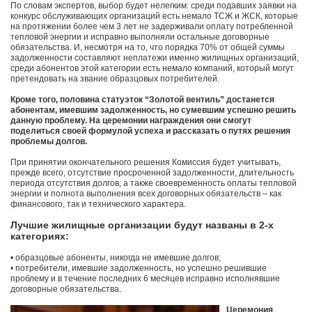
По словам экспертов, выбор будет нелегким: среди подавших заявки на
конкурс обслуживающих организаций есть немало ТСЖ и ЖСК, которые
на протяжении более чем 3 лет не задерживали оплату потребленной
тепловой энергии и исправно выполняли остальные договорные
обязательства. И, несмотря на то, что порядка 70% от общей суммы
задолженности составляют неплатежи именно жилищных организаций,
среди абонентов этой категории есть немало компаний, который могут
претендовать на звание образцовых потребителей.
Кроме того, половина статуэток “Золотой вентиль” достанется
абонентам, имевшим задолженность, но сумевшим успешно решить
данную проблему. На церемонии награждения они смогут
поделиться своей формулой успеха и рассказать о путях решения
проблемы долгов.
При принятии окончательного решения Комиссия будет учитывать,
прежде всего, отсутствие просроченной задолженности, длительность
периода отсутствия долгов, а также своевременность оплаты тепловой
энергии и полнота выполнения всех договорных обязательств – как
финансового, так и технического характера.
Лучшие жилищные организации будут названы в 2-х
категориях:
• образцовые абоненты, никогда не имевшие долгов;
• потребители, имевшие задолженность, но успешно решившие
проблему и в течение последних 6 месяцев исправно исполнявшие
договорные обязательства.
Церемония