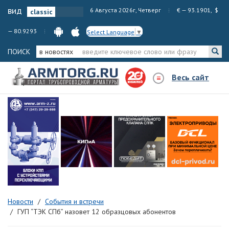
вид
6 Августа 2026г, Четверг
€ — 93.1901, $
— 80.9293
Select Language
▼
ПОИСК
в новостях
Весь сайт
Новости
События и встречи
ГУП “ТЭК СПб” назовет 12 образцовых абонентов