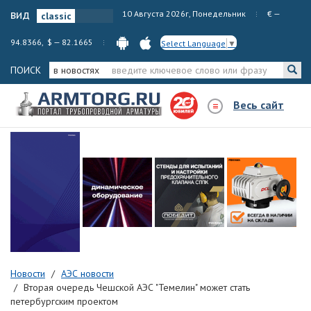
вид
10 Августа 2026г, Понедельник
€ —
94.8366, $ — 82.1665
Select Language
▼
ПОИСК
в новостях
Весь сайт
Новости
АЭС новости
Вторая очередь Чешской АЭС "Темелин" может стать
петербургским проектом