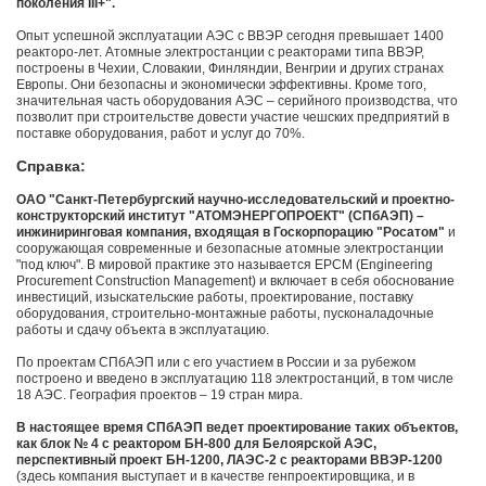
поколения III+".
Опыт успешной эксплуатации АЭС с ВВЭР сегодня превышает 1400
реакторо-лет. Атомные электростанции с реакторами типа ВВЭР,
построены в Чехии, Словакии, Финляндии, Венгрии и других странах
Европы. Они безопасны и экономически эффективны. Кроме того,
значительная часть оборудования АЭС – серийного производства, что
позволит при строительстве довести участие чешских предприятий в
поставке оборудования, работ и услуг до 70%.
Справка:
ОАО "Санкт-Петербургский научно-исследовательский и проектно-
конструкторский институт "АТОМЭНЕРГОПРОЕКТ" (СПбАЭП) –
инжиниринговая компания, входящая в Госкорпорацию "Росатом"
и
сооружающая современные и безопасные атомные электростанции
"под ключ". В мировой практике это называется EPCM (Engineering
Procurement Construction Management) и включает в себя обоснование
инвестиций, изыскательские работы, проектирование, поставку
оборудования, строительно-монтажные работы, пусконаладочные
работы и сдачу объекта в эксплуатацию.
По проектам СПбАЭП или с его участием в России и за рубежом
построено и введено в эксплуатацию 118 электростанций, в том числе
18 АЭС. География проектов – 19 стран мира.
В настоящее время СПбАЭП ведет проектирование таких объектов,
как блок № 4 с реактором БН-800 для Белоярской АЭС,
перспективный проект БН-1200, ЛАЭС-2 с реакторами ВВЭР-1200
(здесь компания выступает и в качестве генпроектировщика, и в