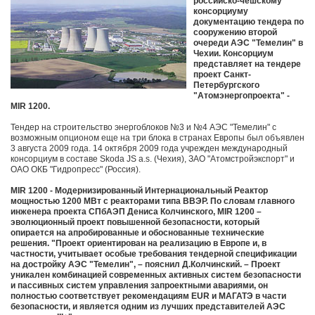
российско-чешскому
консорциуму
документацию тендера по
сооружению второй
очереди АЭС "Темелин" в
Чехии. Консорциум
представляет на тендере
проект Санкт-
Петербургского
"Атомэнергопроекта" -
MIR 1200.
Тендер на строительство энергоблоков №3 и №4 АЭС "Темелин" с
возможным опционом еще на три блока в странах Европы был объявлен
3 августа 2009 года. 14 октября 2009 года учрежден международный
консорциум в составе Skoda JS a.s. (Чехия), ЗАО "Атомстройэкспорт" и
ОАО ОКБ "Гидропресс" (Россия).
MIR 1200 - Модернизированный Интернациональный Реактор
мощностью 1200 МВт с реакторами типа ВВЭР. По словам главного
инженера проекта СПбАЭП Дениса Колчинского, MIR 1200 –
эволюционный проект повышенной безопасности, который
опирается на апробированные и обоснованные технические
решения. "Проект ориентирован на реализацию в Европе и, в
частности, учитывает особые требования тендерной спецификации
на достройку АЭС "Темелин", – пояснил Д.Колчинский. – Проект
уникален комбинацией современных активных систем безопасности
и пассивных систем управления запроектными авариями, он
полностью соответствует рекомендациям EUR и МАГАТЭ в части
безопасности, и является одним из лучших представителей АЭС