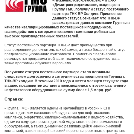
«Нижневартовскремсервис» и ОАО
«Димитровградхиммаш», входящие в
Группу ГМС, получили статус постоянного
партнера ТНК-ВР Холдинг. Присвоение
данного статуса означает, что ТНК-BP
рассматривает данные компании Группы в
качестве квалифицированных поставщиков и подрядчиков,
взаимодействие с которыми позволяет компании добиваться
высоких производственных показателей.
Статус постоянного партнера ТНК-BP дает преимущество при
распределении дополнительных объемов, а также бессрочный статус
предквалифицированного контрагента. Совместно с партнерами
реализуются программы в области технического сотрудничества, а
также программы обучения персонала.
Получение статуса постоянного партнера стало логичным
следствием долгосрочного сотрудничества предприятий Группы с
ТНК-BP холдинг. В течении 2010 года и шести месяцев текущего года
в адрес предприятий холдинга производились отгрузки различного
нефтегазового оборудования на сумму более 1,5 млрд. руб.
Справка:
«Группа ГМС» является одним из крупнейших в России и СНГ
производителем насосного оборудования для нефтегазового
комплекса, энергетики, жилищно-коммунального и водного хозяйства,
одним из ведущих производителей модульного нефтепромыслового
оборудования, а также динамично развивающейся инжиниринговой
компанией, выполняющей широкий перечень проектных, строительно-