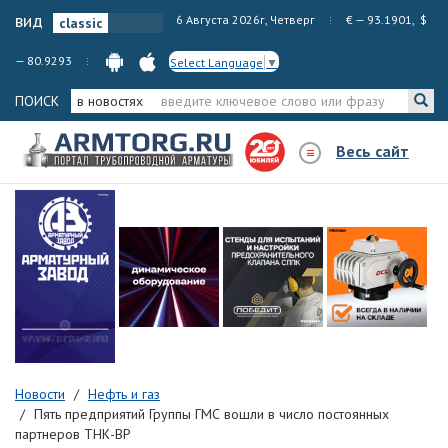
вид
6 Августа 2026г, Четверг
€ — 93.1901, $
— 80.9293
Select Language
▼
ПОИСК
в новостях
Весь сайт
Новости
Нефть и газ
Пять предприятий Группы ГМС вошли в число постоянных
партнеров ТНК-BP