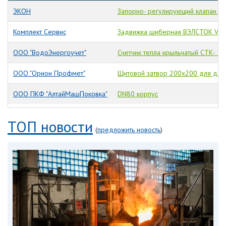
ЭКОН
Запорно- регулирующий клапан Р6
Комплект Сервис
Задвижка шиберная ВЭЛСТОК VA- 
ООО "ВодоЭнергоучет"
Счетчик тепла крыльчатый СТК- 15
ООО "Орион Профмет"
Щитовой затвор 200х200 для для 
ООО ПКФ "АлтайМашПоковка"
DN80 корпус
ТОП новости
(
предложить новость
)