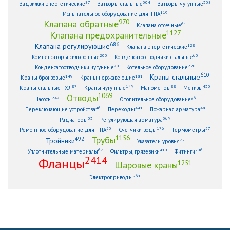
87
304
338
Задвижки энергетические
Затворы стальные
Затворы чугунные
119
Испытательное оборудование для ТПА
970
Клапана обратные
61
Клапана отсечные
1127
Клапана предохранительные
686
Клапана регулирующие
128
Клапана энергетические
203
63
Компенсаторы сильфонные
Конденсатоотводчики стальные
70
220
Конденсатоотводчики чугунные
Котельное оборудование
610
Краны стальные
149
181
Краны бронзовые
Краны нержавеющие
87
149
88
433
Краны стальные - ХЛ
Краны чугунные
Манометры
Метизы
1069
Отводы
247
96
Насосы
Отопительное оборудование
46
441
48
Переключающие устройства
Переходы
Пожарная арматура
33
369
Радиаторы
Регулирующая арматура
53
176
57
Ремонтное оборудование для ТПА
Счетчики воды
Термометры
1156
Трубы
492
Тройники
72
Указатели уровня
67
410
206
Уплотнительные материалы
Фильтры, грязевики
Фитинги
2414
Фланцы
1251
Шаровые краны
261
Электроприводы