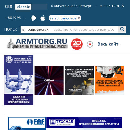
вид
6 Августа 2026г, Четверг
€ — 93.1901, $
— 80.9293
Select Language
▼
ПОИСК
в прайс-листах
Весь сайт