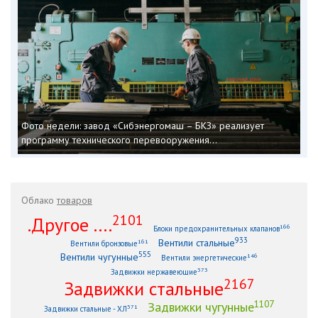
Фото недели: завод «Сибэнергомаш – БКЗ» реализует
программу технического перевооружения...
Облако
товаров
2101
.Другое ....
166
Блоки предохранительных клапанов
933
Вентили стальные
161
Вентили бронзовые
555
Вентили чугунные
146
Вентили энергетические
373
Задвижки нержавеющие
2167
Задвижки стальные
1107
Задвижки чугунные
371
Задвижки стальные - ХЛ