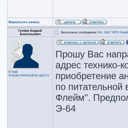
Вернуться к началу
Гуляев Андрей
Заголовок сообщения:
Re: ЗАО "НПО Флейм
Анатольевич
Прошу Вас напр
адрес технико-к
E-mail:
приобретение а
Gulyaev.Andrey@rgr.ogk2.ru
по питательной 
Флейм". Предпол
Э-64