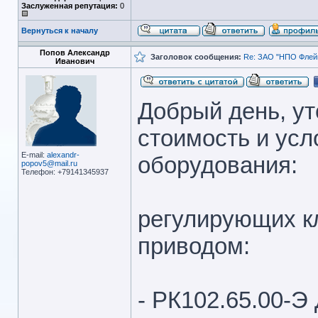
Заслуженная репутация:
0
Вернуться к началу
Попов Александр
Заголовок сообщения:
Re: ЗАО "НПО Флейм
Иванович
Добрый день, ут
стоимость и ус
E-mail:
alexandr-
оборудования:
popov5@mail.ru
Телефон: +79141345937
регулирующих кл
приводом:
- РК102.65.00-Э