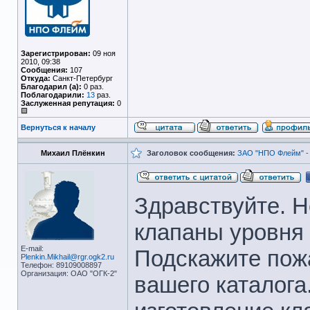
Зарегистрирован:
09 ноя
2010, 09:38
Сообщения:
107
Откуда:
Санкт-Петербург
Благодарил (а):
0 раз.
Поблагодарили:
13
раз.
Заслуженная репутация:
0
Вернуться к началу
Михаил Плёнкин
Заголовок сообщения:
ЗАО "НПО Флейм" - 
Здравствуйте. 
клапаны уровня
E-mail:
Подскажите пожа
Plenkin.Mikhail@rgr.ogk2.ru
Телефон: 89109008897
Организация: ОАО "ОГК-2"
вашего каталога