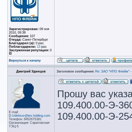
Зарегистрирован:
09 ноя
2010, 09:38
Сообщения:
107
Откуда:
Санкт-Петербург
Благодарил (а):
0 раз.
Поблагодарили:
13
раз.
Заслуженная репутация:
0
Вернуться к началу
Дмитрий Удинцов
Заголовок сообщения:
Re: ЗАО "НПО Флейм" -
Прошу вас указа
109.400.00-Э-36
E-mail:
109.400.00-Э-25
D.Udintsov@ies.holding.com
Телефон: 8452675381
Организация: Саратовская
ТЭЦ-5