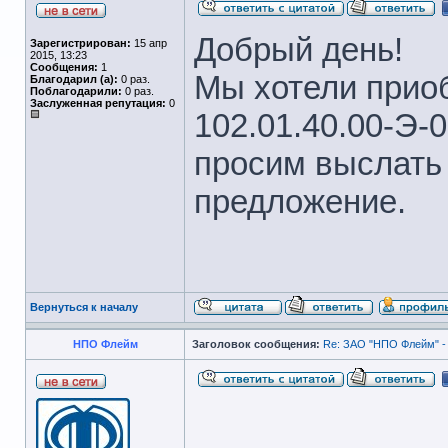
Добрый день!
Зарегистрирован:
15 апр
2015, 13:23
Сообщения:
1
Мы хотели приоб
Благодарил (а):
0 раз.
Поблагодарили:
0 раз.
Заслуженная репутация:
0
102.01.40.00-Э-0
просим выслать
предложение.
Вернуться к началу
НПО Флейм
Заголовок сообщения:
Re: ЗАО "НПО Флейм" -