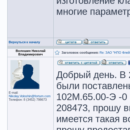
изготовление кл
многие парамет
Вернуться к началу
Волошин Николай
Заголовок сообщения:
Re: ЗАО "НПО Флейм
Владимирович
Добрый день. В 
были поставлен
E-mail:
102М.65.00-Э -0
Nikolay.Voloshin@fortum.com
Телефон: 8 (3452) 798673
208473, прошу в
имеется такая в
прошу предоста