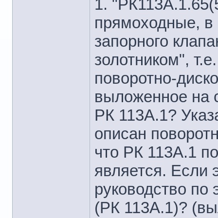
1. "РК113А.1.65(
прямоходные, в
запорного клапа
золотником", т.
поворотно-диско
выложенное на с
РК 113А.1? Указа
описан поворотн
что РК 113А.1 п
является. Если 
руководство по 
(РК 113А.1)? (в