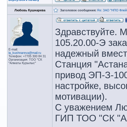
Любовь Кушнарева
Заголовок сообщения:
Re: ЗАО "НПО Флейм
Здравствуйте. М
105.20.00-Э зак
E-mail:
надежный вмест
la_kushnareva@mail.ru
Телефон: +7705 300 84 31
Организация: ТОО "СК
Станция "Астана
"Алматы Курылыс"
привод ЭП-З-100
настройке, высо
мотивации).
С уважением Лю
ГИП ТОО "СК "