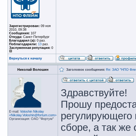
Зарегистрирован:
09 ноя
2010, 09:38
Сообщения:
107
Откуда:
Санкт-Петербург
Благодарил (а):
0 раз.
Поблагодарили:
13
раз.
Заслуженная репутация:
0
Вернуться к началу
Николай Волошин
Заголовок сообщения:
Re: ЗАО "НПО Флей
Здравствуйте!
Прошу предоста
E-mail:
Voloshin Nikolay
регулирующего 
<Nikolay.Voloshin@fortum.com>
Организация: ОАО "Фортум"
сборе, а так же