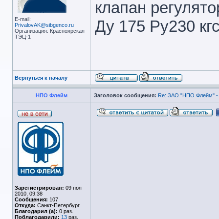
клапан регулято
E-mail:
Ду 175 Ру230 кгс
PrivalovAK@sibgenco.ru
Организация: Красноярская
ТЭЦ-1
Вернуться к началу
НПО Флейм
Заголовок сообщения:
Re: ЗАО "НПО Флейм" -
Зарегистрирован:
09 ноя
2010, 09:38
Сообщения:
107
Откуда:
Санкт-Петербург
Благодарил (а):
0 раз.
Поблагодарили:
13
раз.