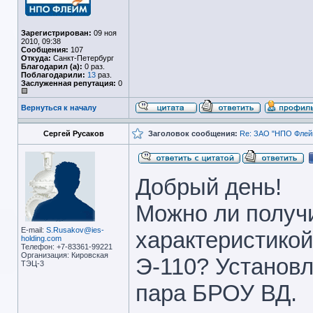
Зарегистрирован:
09 ноя
2010, 09:38
Сообщения:
107
Откуда:
Санкт-Петербург
Благодарил (а):
0 раз.
Поблагодарили:
13
раз.
Заслуженная репутация:
0
Вернуться к началу
Сергей Русаков
Заголовок сообщения:
Re: ЗАО "НПО Флейм
Добрый день!
Можно ли получи
E-mail:
S.Rusakov@ies-
характеристикой
holding.com
Телефон: +7-83361-99221
Организация: Кировская
Э-110? Установл
ТЭЦ-3
пара БРОУ ВД.