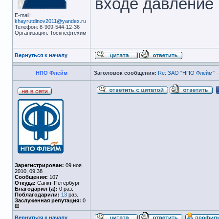
входе давление 
E-mail:
khayrutdinov2011@yandex.ru
Телефон: 8-909-544-12-36
Организация: Тоскнефтехим
Вернуться к началу
НПО Флейм
Заголовок сообщения:
Re: ЗАО "НПО Флейм" -
Зарегистрирован:
09 ноя
2010, 09:38
Сообщения:
107
Откуда:
Санкт-Петербург
Благодарил (а):
0 раз.
Поблагодарили:
13
раз.
Заслуженная репутация:
0
Вернуться к началу