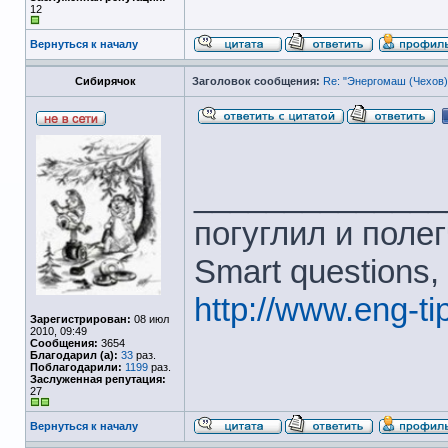
12
Вернуться к началу
Сибирячок
Заголовок сообщения:
Re: "Энергомаш (Чехов)
______________
погуглил и полег
Smart questions,
http://www.eng-t
Зарегистрирован:
08 июл
2010, 09:49
Сообщения:
3654
Благодарил (а):
33
раз.
Поблагодарили:
1199
раз.
Заслуженная репутация:
27
Вернуться к началу