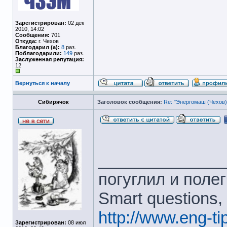
Зарегистрирован:
02 дек
2010, 14:02
Сообщения:
701
Откуда:
г. Чехов
Благодарил (а):
8
раз.
Поблагодарили:
149
раз.
Заслуженная репутация:
12
Вернуться к началу
Сибирячок
Заголовок сообщения:
Re: "Энергомаш (Чехов)
______________
погуглил и полег
Smart questions,
http://www.eng-t
Зарегистрирован:
08 июл