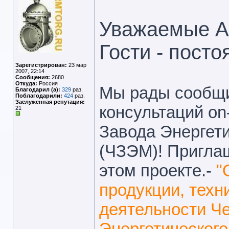
Уважаемые А
Гости - пост
Зарегистрирован:
23 мар
2007, 22:14
Сообщения:
2680
Откуда:
Россия
Мы рады сообщи
Благодарил (а):
329
раз.
Поблагодарили:
424
раз.
Заслуженная репутация:
консультаций on-
21
Завода Энергет
(ЧЗЭМ)! Пригла
этом проекте.-
"
продукции, техн
деятельности Че
Энергетическог