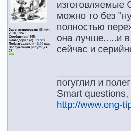
изготовляемые 
можно то без "
полностью перех
Зарегистрирован:
08 июл
2010, 09:49
она лучше.....и 
Сообщения:
3654
Благодарил (а):
33
раз.
Поблагодарили:
1199
раз.
сейчас и серийн
Заслуженная репутация:
27
______________
погуглил и полег
Smart questions,
http://www.eng-t