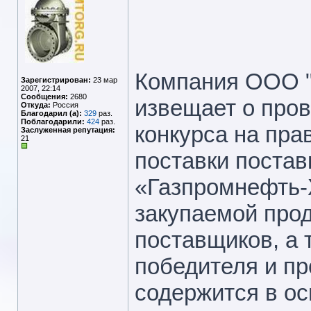
Компания ООО "
Зарегистрирован:
23 мар
2007, 22:14
Сообщения:
2680
извещает о пров
Откуда:
Россия
Благодарил (а):
329
раз.
Поблагодарили:
424
раз.
конкурса на пра
Заслуженная репутация:
21
поставки поста
«Газпромнефть-
закупаемой про
поставщиков, а 
победителя и пр
содержится в о