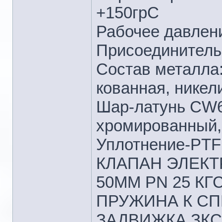
+150грС
Рабочее давлени
Присоединитель
Состав металла
кованная, никел
Шар-латунь CW6
хромированный,
Уплотнение-PTF
КЛАПАН ЭЛЕКТ
50ММ PN 25 КГ
ПРУЖИНА К СПП
ЗАДВИЖКА ЗКС.