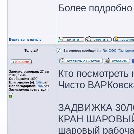
Более подробно
Вернуться к началу
Толстый
Заголовок сообщения:
Re: ООО "Газпромне
Кто посмотреть 
Зарегистрирован:
27 авг
2010, 12:46
Сообщения:
1690
Чисто ВАРКовск
Благодарил (а):
149
раз.
Поблагодарили:
706
раз.
Заслуженная репутация:
15
ЗАДВИЖКА 30ЛС
КРАН ШАРОВЫЙ D
шаровый рабочая