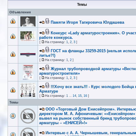
Темы
Объявления
Памяти Игоря Тагировича Юлдашева
Конкурс «Lady арматуростроения». О учас
работе конкурса.
[
На страницу:
1
,
2
,
3
]
ГОСТ на фланцы 33259-2015 (нельзя испол
литье?!)
[
На страницу:
1
,
2
]
Журнал трубопроводной арматуры «Вестн
арматуростроителя»
[
На страницу:
1
,
2
,
3
]
!!!Хочу все знать!!! - Курс молодого Бойца 
Арматуре
[
На страницу:
1
...
14
,
15
,
16
]
Темы
ООО «Торговый Дом Енисейпром». Интервью 
директором М. А. Афоничевым: ««Енисейпром»
вывел на рынок собственный бренд трубопров
арматуры – «ЕНИСЕЙ»!»
Интервью с А. А. Чернышевым, генеральны