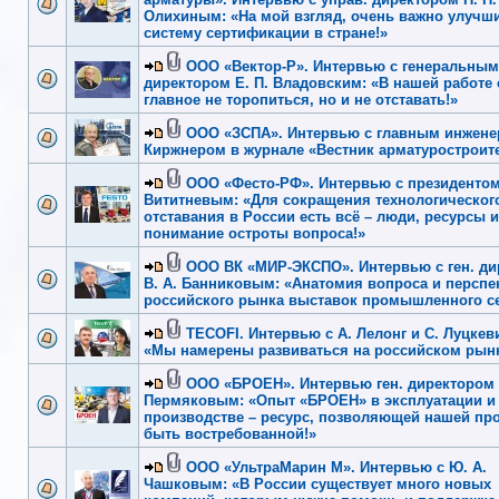
Олихиным: «На мой взгляд, очень важно улучш
систему сертификации в стране!»
ООО «Вектор-Р». Интервью с генеральным
директором Е. П. Владовским: «В нашей работе
главное не торопиться, но и не отставать!»
ООО «ЗСПА». Интервью с главным инженер
Киржнером в журнале «Вестник арматуростроит
ООО «Фесто-РФ». Интервью с президентом
Вититневым: «Для сокращения технологическог
отставания в России есть всё – люди, ресурсы и
понимание остроты вопроса!»
ООО ВК «МИР-ЭКСПО». Интервью с ген. д
В. А. Банниковым: «Анатомия вопроса и перспе
российского рынка выставок промышленного с
TECOFI. Интервью с А. Лелонг и С. Луцкев
«Мы намерены развиваться на российском рынк
ООО «БРОЕН». Интервью ген. директором с
Пермяковым: «Опыт «БРОЕН» в эксплуатации и
производстве – ресурс, позволяющей нашей пр
быть востребованной!»
ООО «УльтраМарин М». Интервью с Ю. А.
Чашковым: «В России существует много новых