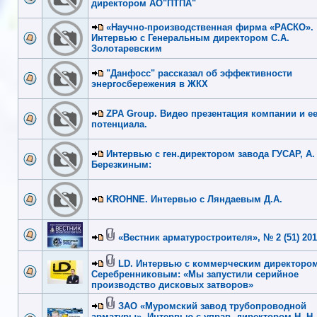
директором АО"ПТПА"
«Научно-производственная фирма «РАСКО».
Интервью с Генеральным директором С.А.
Золотаревским
"Данфосс" рассказал об эффективности
энергосбережения в ЖКХ
ZPA Group. Видео презентация компании и е
потенциала.
Интервью с ген.директором завода ГУСАР, А.
Березкиным:
KROHNE. Интервью с Ляндаевым Д.А.
«Вестник арматуростроителя», № 2 (51) 20
LD. Интервью с коммерческим директором
Серебренниковым: «Мы запустили серийное
производство дисковых затворов»
ЗАО «Муромский завод трубопроводной
арматуры». Интервью с управ. директором Н. Н.