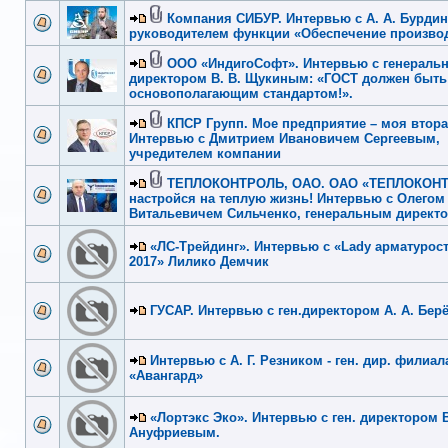
Компания СИБУР. Интервью с А. А. Бурди
руководителем функции «Обеспечение производ
ООО «ИндигоСофт». Интервью с генераль
директором В. В. Щукиным: «ГОСТ должен быть
основополагающим стандартом!».
КПСР Групп. Мое предприятие – моя втора
Интервью с Дмитрием Ивановичем Сергеевым,
учредителем компании
ТЕПЛОКОНТРОЛЬ, ОАО. ОАО «ТЕПЛОКОНТ
настройся на теплую жизнь! Интервью с Олегом
Витальевичем Сильченко, генеральным директ
«ЛС-Трейдинг». Интервью с «Lady арматурост
2017» Лилико Демчик
ГУСАР. Интервью с ген.директором А. А. Бе
Интервью с А. Г. Резником - ген. дир. филиал
«Авангард»
«Лортэкс Эко». Интервью с ген. директором В
Ануфриевым.