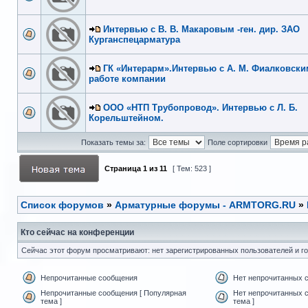
Интервью с В. В. Макаровым -ген. дир. ЗАО
Курганспецарматура
ГК «Интерарм».Интервью с А. М. Фиалковски
работе компании
ООО «НТП Трубопровод». Интервью с Л. Б.
Корельштейном.
Показать темы за:
Поле сортировки
Страница
1
из
11
[ Тем: 523 ]
Список форумов
»
Арматурные форумы - ARMTORG.RU
»
Кто сейчас на конференции
Сейчас этот форум просматривают: нет зарегистрированных пользователей и го
Непрочитанные сообщения
Нет непрочитанных 
Непрочитанные сообщения [ Популярная
Нет непрочитанных 
тема ]
тема ]