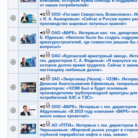
компаний, которым нужна помощь и поддержка
от наших потребителей»
ООО «Гестамп Северсталь Всеволожск». 
с И. А. Ашмаровым: «Сейчас в России нужно ра
производство шаровых латунных кранов!»
ОАО «ВАРК». Интервью нач. тех. департаме
Б. Юдиным: «Неплохо было бы создать содруже
арматуростроителей, где совместно решали бы
вопросы!»
ОАО «Курганский арматурный завод». Инт
ген. директором С. А. Фединым: «Я вернулся на 
котором долгое время трудился. Сейчас я зани
настоящему любимым делом».
ЗАО «Энергомаш (Чехов) – ЧЗЭМ». Интерв
Денисом Анатольевичем Ефимовым, генераль
директором: «ЧЗЭМ был и будет основным
производителем трубопроводной арматуры для
потребителей АЭС и ТЭС!»
ООО «ВАРК». Интервью с ген. директором А
Абдуллиным: «В 2019 году компания «ВАРК» гот
много новых проектов!»
АО «ПТПА». Интервью с ген. директором А.
Чернышевым: «Мировой рынок уходит в сторон
глубокой переработки нефти и газа, химии»