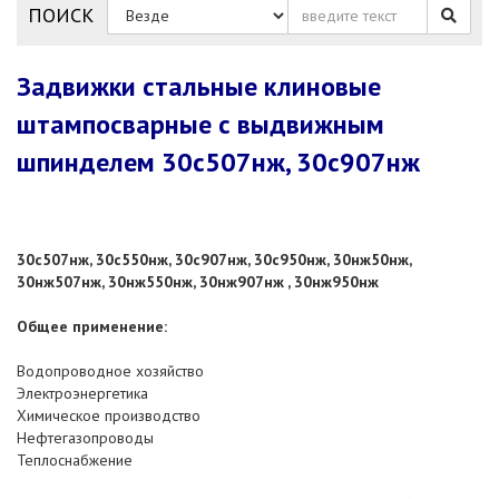
ПОИСК
Задвижки стальные клиновые
штампосварные с выдвижным
шпинделем 30с507нж, 30с907нж
30с507нж, 30с550нж, 30с907нж, 30с950нж, 30нж50нж,
30нж507нж, 30нж550нж, 30нж907нж , 30нж950нж
Общее применение:
Водопроводное хозяйство
Электроэнергетика
Химическое производство
Нефтегазопроводы
Теплоснабжение