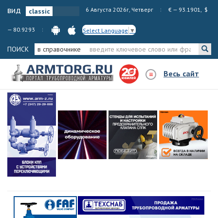
вид
6 Августа 2026г, Четверг
€ — 93.1901, $
— 80.9293
Select Language
▼
ПОИСК
в справочнике
Весь сайт