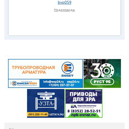
bvp059
Нидерланды