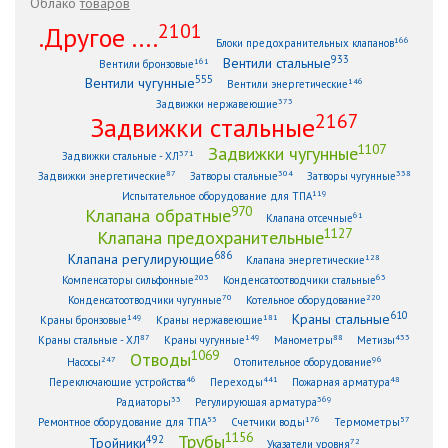
Облако
товаров
2101
.Другое ....
166
Блоки предохранительных клапанов
933
Вентили стальные
161
Вентили бронзовые
555
Вентили чугунные
146
Вентили энергетические
373
Задвижки нержавеющие
2167
Задвижки стальные
1107
Задвижки чугунные
371
Задвижки стальные - ХЛ
87
304
338
Задвижки энергетические
Затворы стальные
Затворы чугунные
119
Испытательное оборудование для ТПА
970
Клапана обратные
61
Клапана отсечные
1127
Клапана предохранительные
686
Клапана регулирующие
128
Клапана энергетические
203
63
Компенсаторы сильфонные
Конденсатоотводчики стальные
70
220
Конденсатоотводчики чугунные
Котельное оборудование
610
Краны стальные
149
181
Краны бронзовые
Краны нержавеющие
87
149
88
433
Краны стальные - ХЛ
Краны чугунные
Манометры
Метизы
1069
Отводы
247
96
Насосы
Отопительное оборудование
46
441
48
Переключающие устройства
Переходы
Пожарная арматура
33
369
Радиаторы
Регулирующая арматура
53
176
57
Ремонтное оборудование для ТПА
Счетчики воды
Термометры
1156
Трубы
492
Тройники
72
Указатели уровня