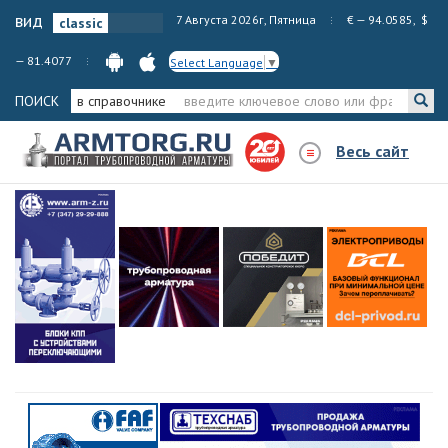
вид
7 Августа 2026г, Пятница
€ — 94.0585, $
— 81.4077
Select Language
▼
ПОИСК
в справочнике
Весь сайт