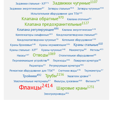
1107
Задвижки чугунные
371
Задвижки стальные - ХЛ
87
304
338
Задвижки энергетические
Затворы стальные
Затворы чугунные
119
Испытательное оборудование для ТПА
970
Клапана обратные
61
Клапана отсечные
1127
Клапана предохранительные
686
Клапана регулирующие
128
Клапана энергетические
203
63
Компенсаторы сильфонные
Конденсатоотводчики стальные
70
220
Конденсатоотводчики чугунные
Котельное оборудование
610
Краны стальные
149
181
Краны бронзовые
Краны нержавеющие
87
149
88
433
Краны стальные - ХЛ
Краны чугунные
Манометры
Метизы
1069
Отводы
247
96
Насосы
Отопительное оборудование
46
441
48
Переключающие устройства
Переходы
Пожарная арматура
33
369
Радиаторы
Регулирующая арматура
53
176
57
Ремонтное оборудование для ТПА
Счетчики воды
Термометры
1156
Трубы
492
Тройники
72
Указатели уровня
67
410
206
Уплотнительные материалы
Фильтры, грязевики
Фитинги
2414
Фланцы
1251
Шаровые краны
261
Электроприводы