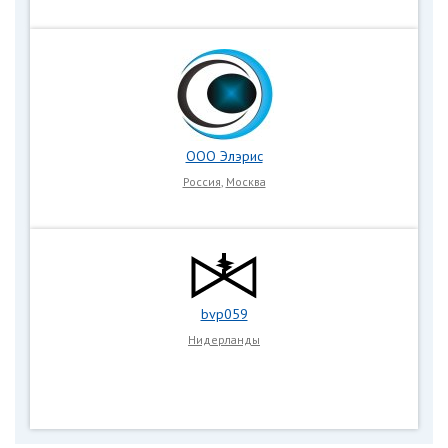
ООО Элэрис
Россия
,
Москва
bvp059
Нидерланды