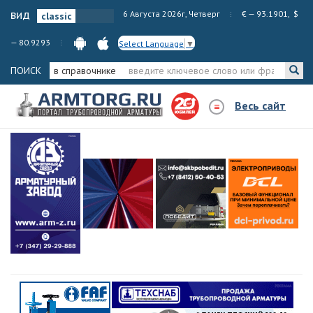
вид
6 Августа 2026г, Четверг
€ — 93.1901, $
— 80.9293
Select Language
▼
ПОИСК
в справочнике
Весь сайт