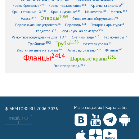
610
Краны стальные
149
181
Краны бронзовые
Краны нержавеющие
87
149
88
433
Краны стальные - ХЛ
Краны чугунные
Манометры
Метизы
1069
Отводы
247
96
Насосы
Отопительное оборудование
46
441
48
Переключающие устройства
Переходы
Пожарная арматура
33
369
Радиаторы
Регулирующая арматура
53
176
57
Ремонтное оборудование для ТПА
Счетчики воды
Термометры
1156
Трубы
492
Тройники
72
Указатели уровня
67
410
206
Уплотнительные материалы
Фильтры, грязевики
Фитинги
2414
Фланцы
1251
Шаровые краны
261
Электроприводы
Мы в соцсетях |
Карта сайта
© ARMTORG.RU, 2006-2026