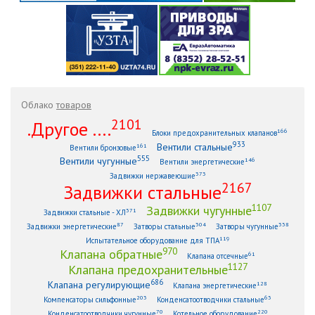
Облако
товаров
2101
.Другое ....
166
Блоки предохранительных клапанов
933
Вентили стальные
161
Вентили бронзовые
555
Вентили чугунные
146
Вентили энергетические
373
Задвижки нержавеющие
2167
Задвижки стальные
1107
Задвижки чугунные
371
Задвижки стальные - ХЛ
87
304
338
Задвижки энергетические
Затворы стальные
Затворы чугунные
119
Испытательное оборудование для ТПА
970
Клапана обратные
61
Клапана отсечные
1127
Клапана предохранительные
686
Клапана регулирующие
128
Клапана энергетические
203
63
Компенсаторы сильфонные
Конденсатоотводчики стальные
70
220
Конденсатоотводчики чугунные
Котельное оборудование