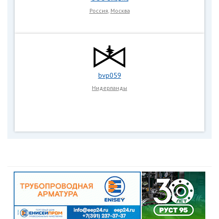
Россия
,
Москва
bvp059
Нидерланды