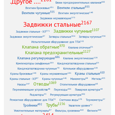
.Другое ....
166
Блоки предохранительных клапанов
933
Вентили стальные
161
Вентили бронзовые
555
Вентили чугунные
146
Вентили энергетические
373
Задвижки нержавеющие
2167
Задвижки стальные
1107
Задвижки чугунные
371
Задвижки стальные - ХЛ
87
304
338
Задвижки энергетические
Затворы стальные
Затворы чугунные
119
Испытательное оборудование для ТПА
970
Клапана обратные
61
Клапана отсечные
1127
Клапана предохранительные
686
Клапана регулирующие
128
Клапана энергетические
203
63
Компенсаторы сильфонные
Конденсатоотводчики стальные
70
220
Конденсатоотводчики чугунные
Котельное оборудование
610
Краны стальные
149
181
Краны бронзовые
Краны нержавеющие
87
149
88
433
Краны стальные - ХЛ
Краны чугунные
Манометры
Метизы
1069
Отводы
247
96
Насосы
Отопительное оборудование
46
441
48
Переключающие устройства
Переходы
Пожарная арматура
33
369
Радиаторы
Регулирующая арматура
53
176
57
Ремонтное оборудование для ТПА
Счетчики воды
Термометры
1156
Трубы
492
Тройники
72
Указатели уровня
67
410
206
Уплотнительные материалы
Фильтры, грязевики
Фитинги
2414