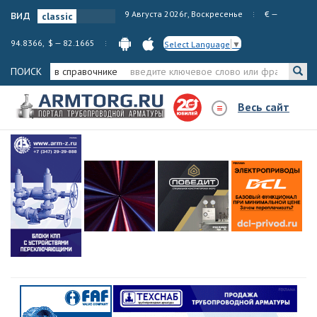
вид
9 Августа 2026г, Воскресенье
€ —
94.8366, $ — 82.1665
Select Language
▼
ПОИСК
в справочнике
Весь сайт