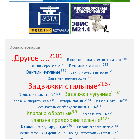
Облако
товаров
2101
.Другое ....
166
Блоки предохранительных клапанов
933
Вентили стальные
161
Вентили бронзовые
555
Вентили чугунные
146
Вентили энергетические
373
Задвижки нержавеющие
2167
Задвижки стальные
1107
Задвижки чугунные
371
Задвижки стальные - ХЛ
87
304
338
Задвижки энергетические
Затворы стальные
Затворы чугунные
119
Испытательное оборудование для ТПА
970
Клапана обратные
61
Клапана отсечные
1127
Клапана предохранительные
686
Клапана регулирующие
128
Клапана энергетические
203
63
Компенсаторы сильфонные
Конденсатоотводчики стальные
70
220