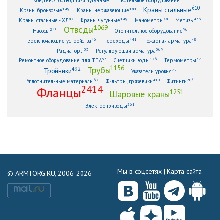
Конденсатоотводчики чугунные
Котельное оборудование
610
Краны стальные
149
181
Краны бронзовые
Краны нержавеющие
87
149
88
433
Краны стальные - ХЛ
Краны чугунные
Манометры
Метизы
1069
Отводы
247
96
Насосы
Отопительное оборудование
46
441
48
Переключающие устройства
Переходы
Пожарная арматура
33
369
Радиаторы
Регулирующая арматура
53
176
57
Ремонтное оборудование для ТПА
Счетчики воды
Термометры
1156
Трубы
492
Тройники
72
Указатели уровня
67
410
206
Уплотнительные материалы
Фильтры, грязевики
Фитинги
2414
Фланцы
1251
Шаровые краны
261
Электроприводы
Мы в соцсетях |
Карта сайта
© ARMTORG.RU, 2006-2026