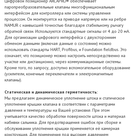
Цифровой позиционер ARCAPRO® обеспечивает
паропреобразовательные клапаны многофункциональным
интерфейсом для контроллера или системы управления
процессом. Он монтируется на приводе напрямую или на ребре
NAMUR с наивысшей точностью благодаря стабильному рычагу
обратной связи. Используются стандартные сигналы от 4 до 20 мА.
Для организации цифрового интерфейса с двухсторонним
обменом данными (включая данные о состоянии) можно
использовать стандарты HART, Profibus, и Foundation fieldbus. Это
означает, что позиционер можно настроить непосредственно на
участке или дистанционно, через коммуникационные системы.
Кроме того, по запросу, доступно вспомогательное оборудование
(усилители, конечные переключатели и электромагнитные
клапаны).
Статическая и динамическая герметичность:
Мы предлагаем динамическое уплотнение штока и статическое
уплотнение крышки клапана в соответствии с параметрами
давления и температуры на Вашей установке. При этом
учитывается качество обработки поверхности штока и материал
набивки сальника. Для предотвращения ошибок при сборке и
обслуживании уплотнения крышки применяется её камерная
конструкция. Для применения под высоким давлением