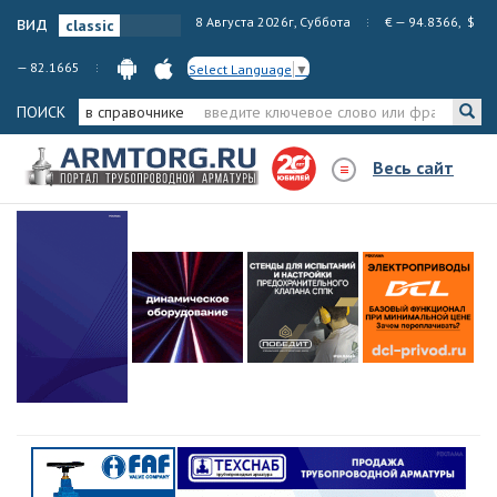
вид
8 Августа 2026г, Суббота
€ — 94.8366, $
— 82.1665
Select Language
▼
ПОИСК
в справочнике
Весь сайт