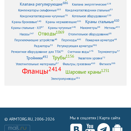
686
Клапана регулирующие
128
Клапана энергетические
203
63
Компенсаторы сильфонные
Конденсатоотводчики стальные
70
220
Конденсатоотводчики чугунные
Котельное оборудование
610
Краны стальные
149
181
Краны бронзовые
Краны нержавеющие
87
149
88
433
Краны стальные - ХЛ
Краны чугунные
Манометры
Метизы
1069
Отводы
247
96
Насосы
Отопительное оборудование
46
441
48
Переключающие устройства
Переходы
Пожарная арматура
33
369
Радиаторы
Регулирующая арматура
53
176
57
Ремонтное оборудование для ТПА
Счетчики воды
Термометры
1156
Трубы
492
Тройники
72
Указатели уровня
67
410
206
Уплотнительные материалы
Фильтры, грязевики
Фитинги
2414
Фланцы
1251
Шаровые краны
261
Электроприводы
Мы в соцсетях |
Карта сайта
© ARMTORG.RU, 2006-2026