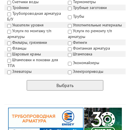
Счетчики воды
Термометры
Тройники
Трубные заготовки
Трубопроводная арматура
Трубы
Б/У
Указатели уровня
Уплотнительные материалы
Услуги по монтажу т/п
Услуги по ремонту т/п
арматуры
арматуры
Фильтры, грязевики
Фитинги
Фланцы
Фонтанная арматура
Шаровые краны
Штамповка
Штамповки и поковки для
Экономайзеры
ТПА
Элеваторы
Электроприводы