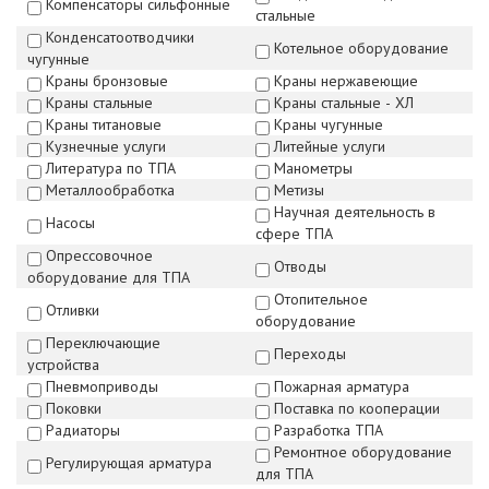
Компенсаторы сильфонные
стальные
Конденсатоотводчики
Котельное оборудование
чугунные
Краны бронзовые
Краны нержавеющие
Краны стальные
Краны стальные - ХЛ
Краны титановые
Краны чугунные
Кузнечные услуги
Литейные услуги
Литература по ТПА
Манометры
Металлообработка
Метизы
Научная деятельность в
Насосы
сфере ТПА
Опрессовочное
Отводы
оборудование для ТПА
Отопительное
Отливки
оборудование
Переключающие
Переходы
устройства
Пневмоприводы
Пожарная арматура
Поковки
Поставка по кооперации
Радиаторы
Разработка ТПА
Ремонтное оборудование
Регулирующая арматура
для ТПА