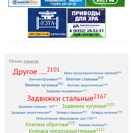
Облако
товаров
2101
.Другое ....
166
Блоки предохранительных клапанов
933
Вентили стальные
161
Вентили бронзовые
555
Вентили чугунные
146
Вентили энергетические
373
Задвижки нержавеющие
2167
Задвижки стальные
1107
Задвижки чугунные
371
Задвижки стальные - ХЛ
87
304
338
Задвижки энергетические
Затворы стальные
Затворы чугунные
119
Испытательное оборудование для ТПА
970
Клапана обратные
61
Клапана отсечные
1127
Клапана предохранительные