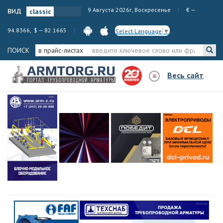
вид
9 Августа 2026г, Воскресенье
€ —
94.8366, $ — 82.1665
Select Language
▼
ПОИСК
в прайс-листах
Весь сайт