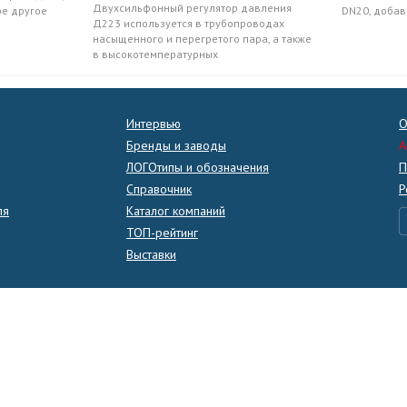
Двухсильфонный регулятор давления
ое другое
DN20, добав
Д223 используется в трубопроводах
насыщенного и перегретого пара, а также
в высокотемпературных
Интервью
О
Бренды и заводы
A
ЛОГОтипы и обозначения
П
Справочник
Р
ля
Каталог компаний
ТОП-рейтинг
Выставки