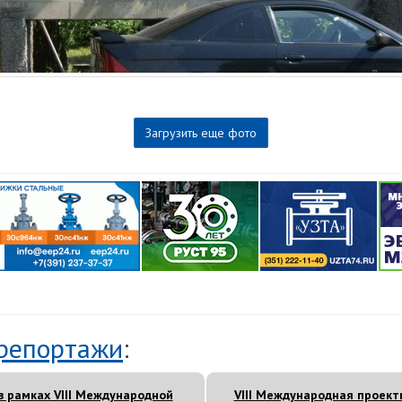
Загрузить еще фото
репортажи
:
в рамках VIII Международной
VIII Международная проект