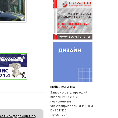
ПРАЙС-ЛИСТЫ ТПА
Запорно- регулирующий
клапан Р623 с 3- х
позиционным
электроприводом ЭПР 1, 8 кН
DN50 PN25
Ду 50 Ру 25
ная конференция по