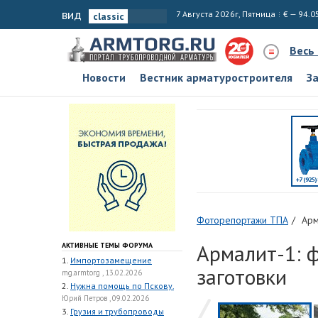
вид
7 Августа 2026г, Пятница
€ — 94.0
Весь
Новости
Вестник арматуростроителя
З
Фоторепортажи ТПА
Арм
Армалит-1: 
АКТИВНЫЕ ТЕМЫ ФОРУМА
1.
Импортозамещение
заготовки
mg.armtorg , 13.02.2026
2.
Нужна помощь по Пскову.
Юрий Петров , 09.02.2026
3.
Грузия и трубопроводы