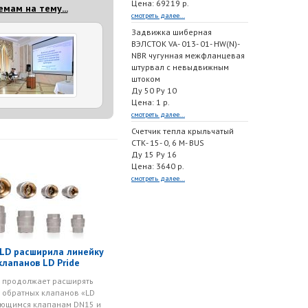
Цена: 69219 р.
мам на тему...
смотреть далее...
Задвижка шиберная
ВЭЛСТОК VA- 013- 01- HW(N)-
NBR чугунная межфланцевая
штурвал с невыдвижным
штоком
Ду 50 Ру 10
Цена: 1 р.
смотреть далее...
Счетчик тепла крыльчатый
СТК- 15- 0, 6 M- BUS
Ду 15 Ру 16
Цена: 3640 р.
смотреть далее...
LD расширила линейку
лапанов LD Pride
 продолжает расширять
 обратных клапанов «LD
меющимся клапанам DN15 и