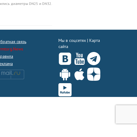
ились диаметры DN25 и DN32.
Мы в соцсетях |
Карта
братная связь
сайта
rmtorg.News
равила
еклама