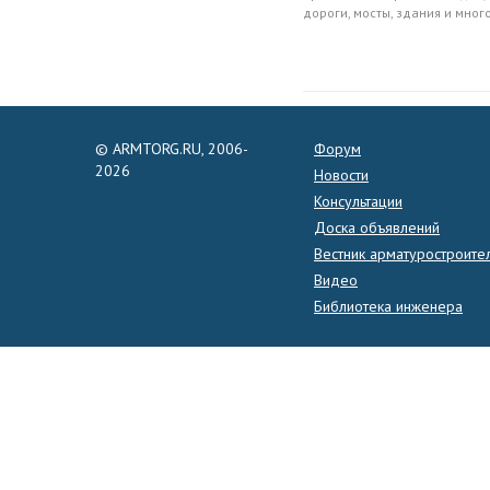
дороги, мосты, здания и мног
© ARMTORG.RU, 2006-
Форум
2026
Новости
Консультации
Доска объявлений
Вестник арматуростроите
Видео
Библиотека инженера