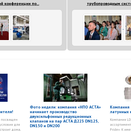
й конференции по...
трубопроводным систе
Фото недели: компания «НПО АСТА»
Компания 
оителя!
начинает производство
латунных к
двухсильфонных редукционных
 посвящен
Компания LD
клапанов на пар АСТА Д223 DN125,
 условия для
ассортимент
DN150 и DN200
строит дома,
Pride». К и