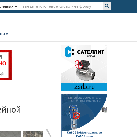
влениях
 нам
ейной