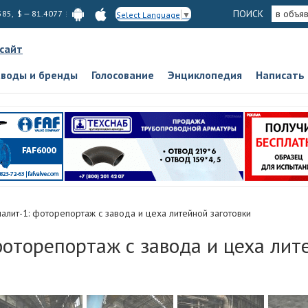
ПОИСК
в объя
585, $ — 81.4077
Select Language
▼
 сайт
аводы и бренды
Голосование
Энциклопедия
Написать
алит-1: фоторепортаж с завода и цеха литейной заготовки
фоторепортаж с завода и цеха лит