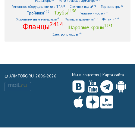
Радиаторы
Регулирующая арматура
53
176
57
Ремонтное оборудование для ТПА
Счетчики воды
Термометры
1156
Трубы
492
Тройники
72
Указатели уровня
67
410
206
Уплотнительные материалы
Фильтры, грязевики
Фитинги
2414
Фланцы
1251
Шаровые краны
261
Электроприводы
Мы в соцсетях |
Карта сайта
© ARMTORG.RU, 2006-2026