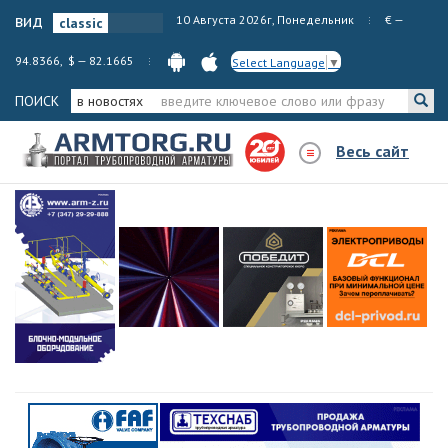
вид
10 Августа 2026г, Понедельник
€ —
94.8366, $ — 82.1665
Select Language
▼
ПОИСК
в новостях
Весь сайт