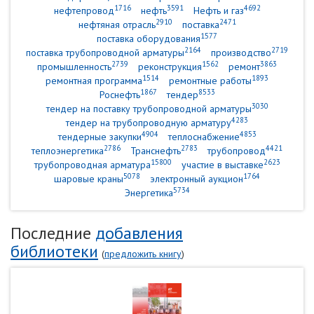
1716
3591
4692
нефтепровод
нефть
Нефть и газ
2910
2471
нефтяная отрасль
поставка
1577
поставка оборудования
2164
2719
поставка трубопроводной арматуры
производство
2739
1562
3863
промышленность
реконструкция
ремонт
1514
1893
ремонтная программа
ремонтные работы
1867
8533
Роснефть
тендер
3030
тендер на поставку трубопроводной арматуры
4283
тендер на трубопроводную арматуру
4904
4853
тендерные закупки
теплоснабжение
2786
2783
4421
теплоэнергетика
Транснефть
трубопровод
15800
2623
трубопроводная арматура
участие в выставке
5078
1764
шаровые краны
электронный аукцион
5734
Энергетика
Последние
добавления
библиотеки
(
предложить книгу
)