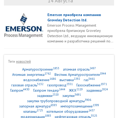
14 Августа
Emerson приобрела компанию
Groveley Detection ltd.
Emerson Process Management
приобрела британскую Groveley
Detection Ltd., ведущую инновационную
компанию и разработчика решений по...
Теги
новостей
1853
2497
Арматуростроение
атомная отрасль
1762
1944
Атомная энергетика
Вестник Арматуростроителя
1686
2292
5461
водоснабжение
выставка
газ
5132
2551
1971
газовая отрасль
газопровод
Газоснабжение
4430
1444
2119
2824
Газпром
Газпром тендер
ЖКХ
задвижка
2320
3691
задвижки
закупки
3906
закупки трубопроводной арматуры
6593
1399
запорная арматура
импортозамещение
1725
1437
клапаны
котельное оборудование
1883
3525
модернизация
нефтегазовая отрасль