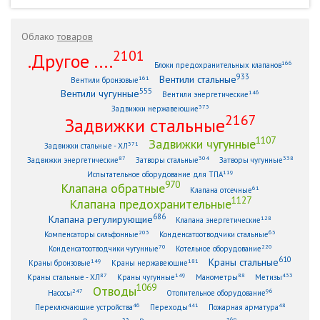
Облако
товаров
2101
.Другое ....
166
Блоки предохранительных клапанов
933
Вентили стальные
161
Вентили бронзовые
555
Вентили чугунные
146
Вентили энергетические
373
Задвижки нержавеющие
2167
Задвижки стальные
1107
Задвижки чугунные
371
Задвижки стальные - ХЛ
87
304
338
Задвижки энергетические
Затворы стальные
Затворы чугунные
119
Испытательное оборудование для ТПА
970
Клапана обратные
61
Клапана отсечные
1127
Клапана предохранительные
686
Клапана регулирующие
128
Клапана энергетические
203
63
Компенсаторы сильфонные
Конденсатоотводчики стальные
70
220
Конденсатоотводчики чугунные
Котельное оборудование
610
Краны стальные
149
181
Краны бронзовые
Краны нержавеющие
87
149
88
433
Краны стальные - ХЛ
Краны чугунные
Манометры
Метизы
1069
Отводы
247
96
Насосы
Отопительное оборудование
46
441
48
Переключающие устройства
Переходы
Пожарная арматура
33
369