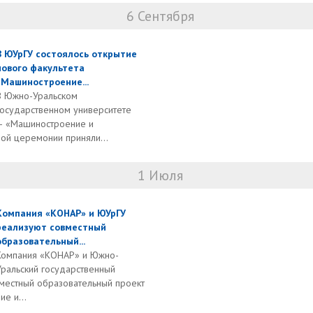
6 Сентября
В ЮУрГУ состоялось открытие
нового факультета
«Машиностроение...
В Южно-Уральском
государственном университете
 – «Машиностроение и
ной церемонии приняли...
1 Июля
Компания «КОНАР» и ЮУрГУ
реализуют совместный
образовательный...
Компания «КОНАР» и Южно-
Уральский государственный
вместный образовательный проект
е и...