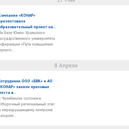
Компания «КОНАР»
презентовала
образовательный проект на...
На базе Южно-Уральского
государственного университета
конференция «Пути повышения
рного...
8 Апреля
Сотрудники ООО «БВК» и АО
«КОНАР» заняли призовые
места в...
В Челябинске состоялся
отборочный региональный этап
по неразрушающему контролю
атором...