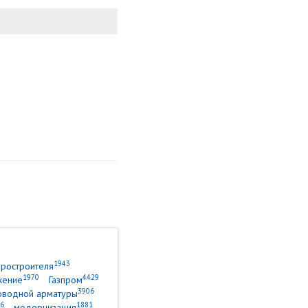
1943
уростроителя
1970
4429
жение
Газпром
3906
оводной арматуры
6
1881
модернизация