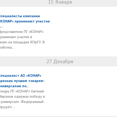
15 Января
Специалисты компании
«КОНАР» принимают участие
...
Представители ПГ «КОНАР»
принимают участие в
лково на площадке ЮУрГУ. В
аботка...
27 Декабря
Специалист АО «КОНАР»
признан лучшим токарем-
универсалом по...
Токарь ПГ «КОНАР» Евгений
Миронов одержал победу в
-универсал». Федеральный
руда!»...