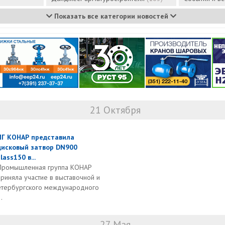
Показать все категории новостей
21 Октября
ПГ КОНАР представила
дисковый затвор DN900
lass150 в...
Промышленная группа КОНАР
приняла участие в выставочной и
етербургского международного
.
27 Мая