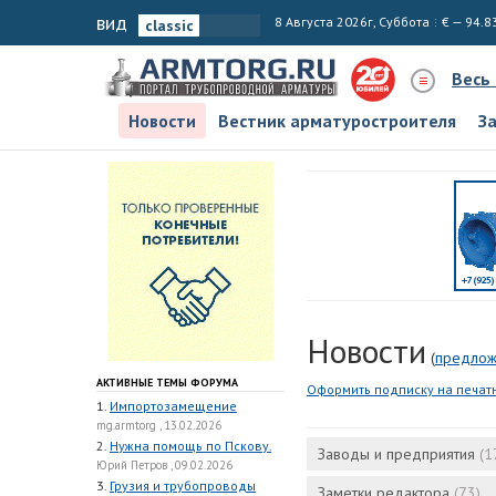
вид
8 Августа 2026г, Суббота
€ — 94.8
Весь
Новости
Вестник арматуростроителя
З
Новости
(
предлож
АКТИВНЫЕ ТЕМЫ ФОРУМА
Оформить подписку на печат
1.
Импортозамещение
mg.armtorg , 13.02.2026
2.
Нужна помощь по Пскову.
Заводы и предприятия
(1
Юрий Петров , 09.02.2026
3.
Грузия и трубопроводы
Заметки редактора
(73)