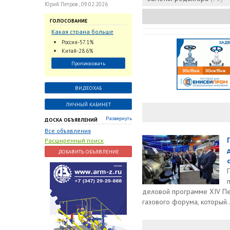
Юрий Петров , 09.02.2026
ГОЛОСОВАНИЕ
Какая страна больше
всего поставляет
Россия-57.1%
трубопроводную
Китай-28.6%
арматуру в химическую
Проголосовать
отрасль?
ВИДЕОХАБ
ЛИЧНЫЙ КАБИНЕТ
Развернуть
ДОСКА ОБЪЯВЛЕНИЙ
Все объявления
Расширенный поиск
ДОБАВИТЬ ОБЪЯВЛЕНИЕ
c
деловой программе XIV П
газового форума, который..