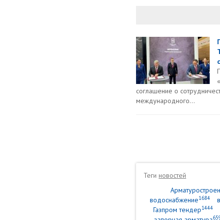
соглашение о сотрудничес
международного...
Теги
новостей
Арматурострое
1684
водоснабжение
1444
Газпром тендер
65
запорная арматура