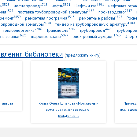
3523
1715
3591
4691
ь
нефтепровод
нефть
Нефть и газ
нефтяная отра
1577
2162
2717
ния
поставка трубопроводной арматуры
производство
3859
1513
1893
ремонт
ремонтная программа
ремонтные работы
Росн
3028
4280
убопроводной арматуры
тендер на трубопроводную арматуру
2786
2782
4420
теплоэнергетика
Транснефть
трубопровод
трубопров
2623
5077
1763
в выставке
шаровые краны
электронный аукцион
Энерг
вления библиотеки
(
предложить книгу
)
гаязова
Книга Олега Шпакова «Моя жизнь и
Приведе
арматура» жизнь автора от
исследова
рождения...