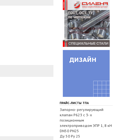
ПРАЙС-ЛИСТЫ ТПА
Запорно- регулирующий
клапан Р623 с 3- х
позиционным
электроприводом ЭПР 1, 8 кН
DN50 PN25
Ду 50 Ру 25