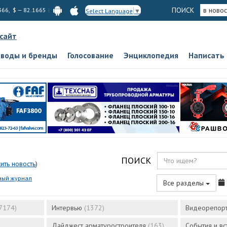
ПОИСК
в новос
366, $ — 82.1665
Select Language
▼
 сайт
аводы и бренды
Голосование
Энциклопедия
Написать
ПОИСК
ить новость
)
ный журнал
Все разделы
7174)
Интервью
(1372)
Видеорепор
Дайджест арматуростроителя
(163)
События и в