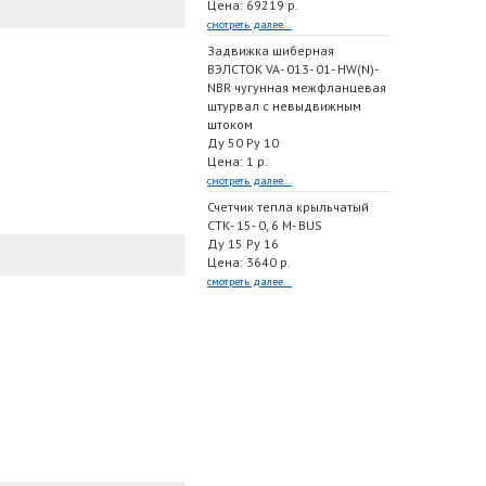
Цена: 69219 р.
смотреть далее...
Задвижка шиберная
ВЭЛСТОК VA- 013- 01- HW(N)-
NBR чугунная межфланцевая
штурвал с невыдвижным
штоком
Ду 50 Ру 10
Цена: 1 р.
смотреть далее...
Счетчик тепла крыльчатый
СТК- 15- 0, 6 M- BUS
Ду 15 Ру 16
Цена: 3640 р.
смотреть далее...