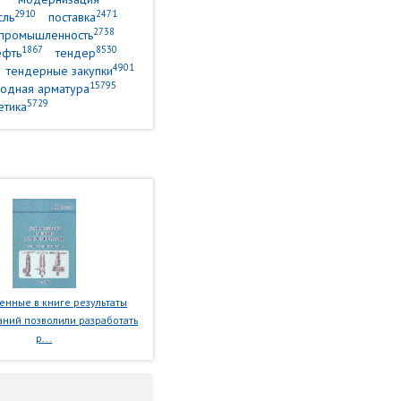
2910
2471
сль
поставка
2738
промышленность
1867
8530
ефть
тендер
4901
тендерные закупки
15795
одная арматура
5729
етика
нные в книге результаты
ний позволили разработать
р...