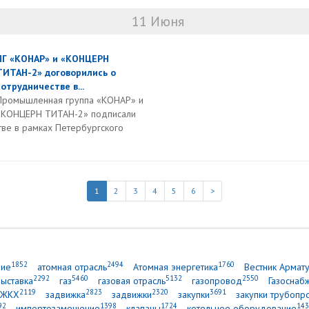
11 Июня
ПГ «КОНАР» и «КОНЦЕРН
ТИТАН-2» договорились о
сотрудничестве в...
Промышленная группа «КОНАР» и
«КОНЦЕРН ТИТАН-2» подписали
тве в рамках Петербургского
1
2
3
4
5
6
>
1852
2494
1760
ние
атомная отрасль
Атомная энергетика
Вестник Армат
2292
5460
5132
2550
выставка
газ
газовая отрасль
газопровод
Газоснаб
2119
2823
2320
3691
ЖКХ
задвижка
задвижки
закупки
закупки трубопр
92
1398
1724
143
импортозамещение
клапаны
котельное оборудование