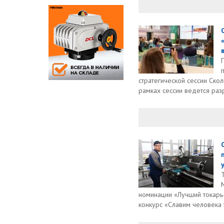
в
стратегической сессии Ско
рамках сессии ведется разр
номинации «Лучший токарь
конкурс «Славим человека т