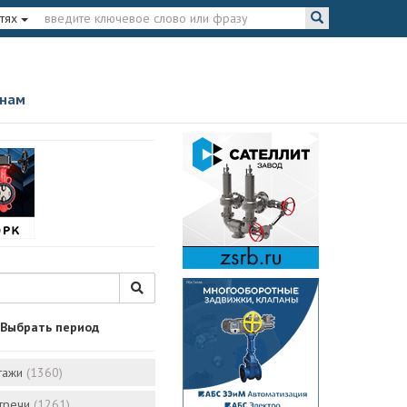
тях
 нам
Выбрать период
тажи
(1360)
стречи
(1261)