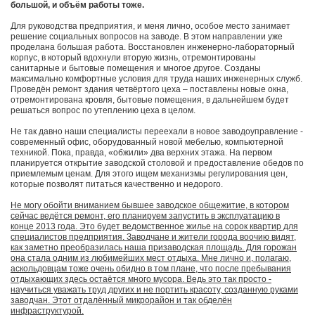
большой, и объём работы тоже.
Для руководства предприятия, и меня лично, особое место занимает
решение социальных вопросов на заводе. В этом направлении уже
проделана большая работа. Восстановлен инженерно-лабораторный
корпус, в который вдохнули вторую жизнь, отремонтированы
санитарные и бытовые помещения и многое другое. Созданы
максимально комфортные условия для труда наших инженерных служб.
Проведён ремонт здания четвёртого цеха – поставлены новые окна,
отремонтирована кровля, бытовые помещения, в дальнейшем будет
решаться вопрос по утеплению цеха в целом.
Не так давно наши специалисты переехали в новое заводоуправление -
современный офис, оборудованный новой мебелью, компьютерной
техникой. Пока, правда, «обжили» два верхних этажа. На первом
планируется открытие заводской столовой и предоставление обедов по
приемлемым ценам. Для этого ищем механизмы регулирования цен,
которые позволят питаться качественно и недорого.
Не могу обойти вниманием бывшее заводское общежитие, в котором
сейчас ведётся ремонт, его планируем запустить в эксплуатацию в
конце 2013 года. Это будет ведомственное жилье на сорок квартир для
специалистов предприятия. Заводчане и жители города воочию видят,
как заметно преобразилась наша призаводская площадь. Для горожан
она стала одним из любимейших мест отдыха. Мне лично и, полагаю,
аскольдовцам тоже очень обидно в том плане, что после пребывания
отдыхающих здесь остаётся много мусора. Ведь это так просто -
научиться уважать труд других и не портить красоту, созданную руками
заводчан. Этот отдалённый микрорайон и так обделён
инфраструктурой.