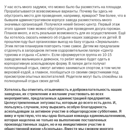
У нас есть много задумок, что можно было бы разместить на площади.
Прорабатываются всевозможные варианты. Почему бы здесь не
обустроить место для проведения, например, ярмарок? Тем более, что в
бывшем административном корпусе завода разместилось много
значимых организаций. Получился некий бизнес-центр. Первый этаж
этого здания тоже можно обустроить для проведения досуга горожан.
Планов много, и есть реальная возможность для их осуществления. Ещё
бы хотелось сказать немного об отдыхе наших заводчан и их детей. В
прошлом году был организован выезд на базу отдыха «Зеркальная».
Этим летом планируем повторить тоже самое. Детям же предлагаем
отдохнуть в загородном летнем оздоровительном лагере «Центр
туризма и отдыха «Салют». Если сформируется группа из 10-15
заводских мальчишек и девчонок, то ребят можно будет одеть в
корпоративную аскольдовскую форму. В лагере дети получат
полноценный отдых, смогут активно заниматься спортом, в том числе
верховой ездой, а главное, пообщаться со своими сверстниками под
присмотром опытных воспитателей. Родители могут быть спокойны за
полноценный отдых своих детей.
Хотелось бы отметить отзывчивость и доброжелательность наших
заводчан, их стремление и желание участвовать во всех
мероприятиях, предлагаемых администрацией предприятия.
Целеустремленные энтузиасты, которым до всего есть дело. И,
пользуясь случаем, хочу выразить особую благодарность
аскольдовцам за активное участие в общегородском субботнике. Я
вижу и чувствую, что мы одна большая команда единомышленников,
которая нацелена не только на выполнение поставленных
производственных задач, но и на инициативное участие в
общественной жизни «Аскольда». Вместе мы сможем многого