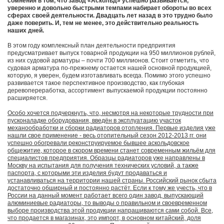
сомнения в том, что завод «Аскольд» успешно развивается,
уверенно и довольно быстрыми темпами набирает обороты во всех
сферах своей деятельности. Двадцать лет назад в это трудно было
даже поверить. И, тем не менее, это действительно реальность
наших дней.
В этом году комплексный план деятельности предприятия
предусматривает выпуск товарной продукции на 950 миллионов рублей,
из них судовой арматуры – почти 700 миллионов. Стоит отметить, что
судовая арматура по-прежнему остается нашей основной продукцией,
которую, я уверен, будем изготавливать всегда. Помимо этого успешно
развивается такое перспективное производство, как глубокая
деревопереработка, ассортимент выпускаемой продукции постоянно
расширяется.
Особо хочется подчеркнуть, что, несмотря на некоторые трудности при
пусконаладке оборудования, введён в эксплуатацию участок
механообработки и сборки радиаторов отопления. Первые изделия уже
нашли свое применение - весь отопительный сезон 2012-2013 гг. они
успешно обогревали реконструируемое бывшее аскольдовское
общежитие, которое в скором времени станет современным жильём для
специалистов предприятия. Образцы радиаторов уже направлены в
Москву на испытания для получения технических условий, а также
паспорта, с которыми эти изделия будут продаваться и
устанавливаться на территории нашей страны. Российский рынок сбыта
достаточно обширный и постоянно растёт. Если к тому же учесть, что в
России на данный момент работает всего один завод, выпускающий
алюминиевые радиаторы, то выводы о правильном и своевременном
выборе производства этой продукции напрашиваются сами собой. Все,
что продается в магазинах, это импорт, в основном китайский, доля