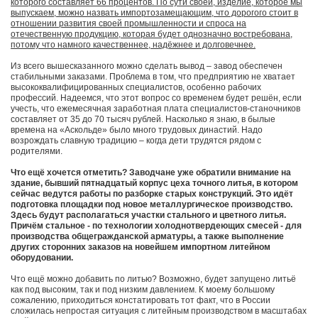
которого составляет 66 процентов. По сути своей, изделие, которое мы
выпускаем, можно назвать импортозамещающим, что дорогого стоит в
отношении развития своей промышленности и спроса на
отечественную продукцию, которая будет однозначно востребована,
потому что намного качественнее, надёжнее и долговечнее.
Из всего вышесказанного можно сделать вывод – завод обеспечен
стабильными заказами. Проблема в том, что предприятию не хватает
высококвалифицированных специалистов, особенно рабочих
профессий. Надеемся, что этот вопрос со временем будет решён, если
учесть, что ежемесячная заработная плата специалистов-станочников
составляет от 35 до 70 тысяч рублей. Насколько я знаю, в былые
времена на «Аскольде» было много трудовых династий. Надо
возрождать славную традицию – когда дети трудятся рядом с
родителями.
Что ещё хочется отметить? Заводчане уже обратили внимание на
здание, бывший пятнадцатый корпус цеха точного литья, в котором
сейчас ведутся работы по разборке старых конструкций. Это идёт
подготовка площадки под новое металлургическое производство.
Здесь будут располагаться участки стального и цветного литья.
Причём стальное - по технологии холоднотвердеющих смесей - для
производства общегражданской арматуры, а также выполнение
других сторонних заказов на новейшем импортном литейном
оборудовании.
Что ещё можно добавить по литью? Возможно, будет запущено литьё
как под высоким, так и под низким давлением. К моему большому
сожалению, приходиться констатировать тот факт, что в России
сложилась непростая ситуация с литейным производством в масштабах