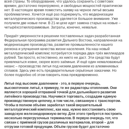
всей страны. То оборудование, что удалось сохранить с советских
времен, достаточно перегружено, и свободных мощностей практически
нет. В настоящее время поместить заявку на черное литьё весьма
проблематично. Хочется ещё раз подчеркнуть, что модернизации
металлургического производства уделяется большое внимание. Уже
получили две новые печи. В 21-м цехе идет замена старых на новые –
четырёхсоткилограммовые. Затраты, конечно, немалые.
Придаёт уверенности в решении поставленных задач разработанная
Федеральная программа развития Дальнего Востока, направленная на
модернизацию производства, развитие промышленности нашего
региона и улучшения качества жизни населения. На наш новый
металлургический комплекс потребуется порядка двух-трёх миллиардов
рублей. Так просто, естественно, их никто не даст. Эти средства будут
привлекаться извне, скорее всего заёмные. И ещё один немаловажный
нюанс – производство литья под низким давлением из алюминиевых
сплавов. Здесь уже есть предварительные серьёзные заказчики. Но
более подробно об этом говорить пока преждевременно.
Литьё под высоким давлением - это, в первую очередь,
высокоточное литьё, к примеру, те же радиаторы отопления. Они
являются хорошей отправной точкой для дальнейшего развития
литейного производства. Научимся торговать, создадим единую
производственную цепочку, в том числе, связанную с транспортом.
Чтобы в полном объёме заработал такой внушительный
металлургический комплекс, как наш, нужно восстановить свою
заводскую железнодорожную ветку. Для этого требуется построить
несколько перегрузочных терминалов. В первую очередь тот, что
связан с приёмкой грузов различных материалов, второй – для
отгрузки готовой продукции. Объём грузов будет достаточно