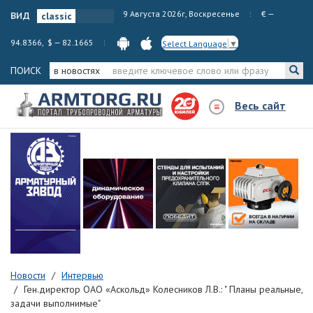
вид
9 Августа 2026г, Воскресенье
€ —
94.8366, $ — 82.1665
Select Language
▼
ПОИСК
в новостях
Весь сайт
Новости
Интервью
Ген.директор ОАО «Аскольд» Колесников Л.В.: " Планы реальные,
задачи выполнимые"