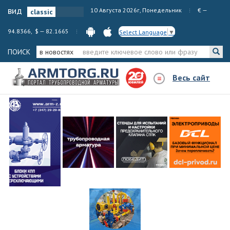
вид
10 Августа 2026г, Понедельник
€ —
94.8366, $ — 82.1665
Select Language
▼
ПОИСК
в новостях
Весь сайт