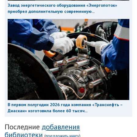
Завод энергетического оборудования «Энергопоток»
приобрел дополнительную современную...
В первом полугодии 2026 года компания «Транснефть –
Диаскан» изготовила более 60 тысяч...
Последние
добавления
библиотеки
(
предложить книгу
)