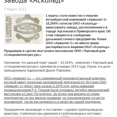
5 Марта 2013
1 марта стало известно о покупке
петербургской компанией «Армалит-1»
10,264% голосов ОАО «Аскольд» -
арматурного завода, расположенного в
городе Арсеньевск Приморского края. Об
этом говорится в сообщении
дальневосточного предприятия. Ранее
ОАО «Армалит-1» не имело права
распоряжаться акциями ОАО «Аскольд».
Продавцом в сделке выступило московское ООО «Торговый дом
«Спецкомплектресурс».
Напомним, что данный пакет акций – 10,264% - компания «Торговый дом
«Спецкомплектресурс» приобрела в январе 2013 года. Ранее эта доля
принадлежала Адриановой Диане Павловне.
ОАО «Армалит-1» — это современный производственный комплекс,
который имеет несколько направлений деятельности. История ОАО
«Армалит-1» берет свое начало в 1878 году, когда немецким
промышленником Р. К. Грошем были основаны литейно-механический
мастерские в Санкт-Петербурге. За более чем вековую историю
предприятие не раз меняло название, но специализация остается
неизменной, так же как надежность и качество нашей продукции.
Предприятие производит и поставляет: судовую трубопроводную
арматуру; стабилизаторы давления в трубопроводных системах;