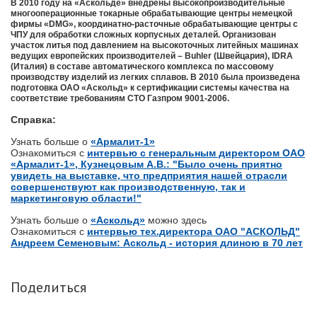
В 2010 году на «Аскольде» внедрены высокопроизводительные
многооперационные токарные обрабатывающие центры немецкой
фирмы «DMG», координатно-расточные обрабатывающие центры с
ЧПУ для обработки сложных корпусных деталей. Организован
участок литья под давлением на высокоточных литейных машинах
ведущих европейских производителей – Buhler (Швейцария), IDRA
(Италия) в составе автоматического комплекса по массовому
производству изделий из легких сплавов. В 2010 была произведена
подготовка ОАО «Аскольд» к сертификации системы качества на
соответствие требованиям СТО Газпром 9001-2006.
Справка:
Узнать больше о
«Армалит-1»
Ознакомиться с
интервью с генеральным директором ОАО
«Армалит-1», Кузнецовым А.В.: "Было очень приятно
увидеть на выставке, что предприятия нашей отрасли
совершенствуют как производственную, так и
маркетинговую области!"
Узнать больше о
«Аскольд»
можно здесь
Ознакомиться с
интервью тех.директора ОАО "АСКОЛЬД"
Андреем Семеновым: Аскольд - история длиною в 70 лет
Поделиться