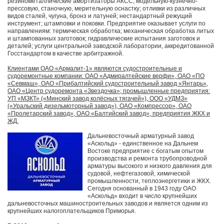
резинометаллические амортизаторы АКСС; модельную-кузнечно-
прессовую, станочную, мерительную оснастку; отливки из различных
видов сталей, чугуна, бронз и латуней; нестандартный режущий
инструмент; штамповки и поковки. Предприятие оказывает услуги по
направлениям: термическая обработка; механическая обработка литых
и штампованных заготовок; гидравлические испытания заготовок и
деталей; услуги центральной заводской лаборатории, аккредитованной
Госстандартом в качестве арбитражной.
Клиентами ОАО «Армалит-1» являются судостроительные и
судоремонтные компании: ОАО «Адмиралтейские верфи», ОАО «ПО
«Севмаш», ОАО «Прибалтийский судостроительный завод «Янтарь»,
ОАО «Центр судоремонта «Звездочка»; промышленные предприятия:
УП «МЗКТ» («Минский завод колёсных тягачей»), ООО «УДМЗ»
(«Уральский дизельмоторный завод»), ОАО «Компрессор», ОАО
«Пролетарский завод», ОАО «Балтийский завод», предприятия ЖКХ и
ЖД.
Дальневосточный арматурный завод
«Аскольд» - единственное на Дальнем
Востоке предприятие с богатым опытом
производства и ремонта трубопроводной
арматуры высокого и низкого давления для
судовой, нефтегазовой, химической
промышленности, теплоэнергетики и ЖКХ.
Сегодня основанный в 1943 году ОАО
«Аскольд» входит в число крупнейших
дальневосточных машиностроительных заводов и является одним из
крупнейших налогоплательщиков Приморья.