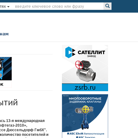
тях
 нам
бытий
ась 13-я международная
ефтегаз-2010»,
ессе Дюссельдорф ГмбХ".
количество посетителей и