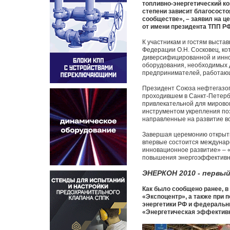
топливно-энергетический ко
степени зависит благосост
сообществе», – заявил на ц
от имени президента ТПП РФ
К участникам и гостям выст
Федерации О.Н. Сосковец, ко
диверсифицированной и инно
оборудования, необходимых д
предпринимателей, работающи
Президент Союза нефтегазоп
проходившем в Санкт-Петерб
привлекательной для мирово
инструментом укрепления по
направленные на развитие вс
Завершая церемонию открытия
впервые состоится междунар
инновационное развитие» – 
повышения энергоэффективн
ЭНЕРКОН 2010 - первый
Как было сообщено ранее, 
«Экспоцентр», а также при
энергетики РФ и федеральн
«Энергетическая эффективн