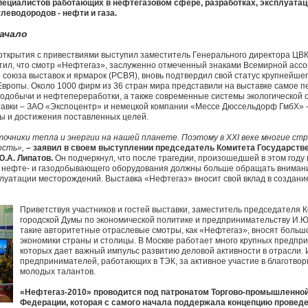
пециалистов работающих в нефтегазовом сфере, разработках, эксплуатац
глеводородов - нефти и газа.
ачало
ткрытия с привествиями выступил заместитель Генерального директора ЦВК 
етил, что смотр «Нефтегаз», заслуженно отмеченный знаками Всемирной асс
о союза выставок и ярмарок (РСВЯ), вновь подтвердил свой статус крупнейше
Европы. Около 1000 фирм из 36 стран мира представили на выставке самое 
зодобычи и нефтепереработки, а также современные системы экологической 
тавки – ЗАО «Экспоцентр» и немецкой компании «Мессе Дюссельдорф ГмбХ» 
ы и достижения поставленных целей.
точники тепла и энергии на нашей планете. Поэтому в ХХI веке многие с
сть»,
– заявил в своем выступлении председатель Комитета Государст
Ю.А. Липатов.
Он подчеркнул, что после трагедии, произошедшей в этом году 
и нефте- и газодобывающего оборудования должны больше обращать внимани
луатации месторождений. Выставка «Нефтегаз» вносит свой вклад в создан
Приветствуя участников и гостей выставки, заместитель председателя 
городской Думы по экономической политике и предпринимательству И.Ю
такие авторитетные отраслевые смотры, как «Нефтегаз», вносят большо
экономики страны и столицы. В Москве работает много крупных предпр
которых дает важный импульс развитию деловой активности в отрасли.
предпринимателей, работающих в ТЭК, за активное участие в благотво
молодых талантов.
«Нефтегаз-2010» проводится под патронатом Торгово-промышленно
Федерации, которая с самого начала поддержала концепцию проведен