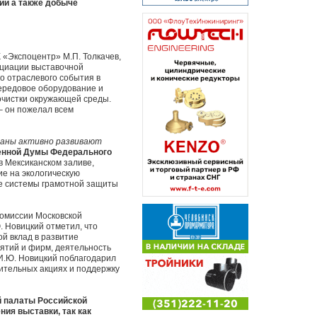
ии а также добыче
«Экспоцентр» М.П. Толкачев,
оциации выставочной
го отраслевого события в
передовое оборудование и
очистки окружающей среды.
– он пожелал всем
траны активно развивают
венной Думы Федерального
в Мексиканском заливе,
е на экологическую
ие системы грамотной защиты
Комиссии Московской
. Новицкий отметил, что
й вклад в развитие
иятий и фирм, деятельность
 И.Ю. Новицкий поблагодарил
рительных акциях и поддержку
й палаты Российской
ия выставки, так как