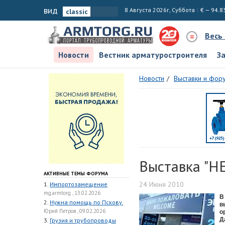
вид
8 Августа 2026г, Суббота
€ — 94.8
Весь
Новости
Вестник арматуростроителя
З
Новости
Выставки и фор
Выставка "НЕ
АКТИВНЫЕ ТЕМЫ ФОРУМА
24 Июня 2010
1.
Импортозамещение
mg.armtorg , 13.02.2026
В
2.
Нужна помощь по Пскову.
в
Юрий Петров , 09.02.2026
о
Д
3.
Грузия и трубопроводы