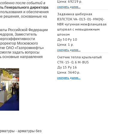
Цена: 69219 р.
особенно после событий в
смотреть далее...
ль Генерального директора
пользования и обеспечения
Задвижка шиберная
ые решения, основанные на
ВЭЛСТОК VA- 013- 01- HW(N)-
NBR чугунная межфланцевая
штурвал с невыдвижным
латы Российской Федерации
штоком
Федоров, Заместитель
энергоэффективности
Ду 50 Ру 10
проректор Московского
Цена: 1 р.
ботке ОАО «Газпромнефть»
смотреть далее...
 смогли задать вопросы
ть основные направления
Счетчик тепла крыльчатый
СТК- 15- 0, 6 M- BUS
Ду 15 Ру 16
Цена: 3640 р.
смотреть далее...
рматуры - арматуры без