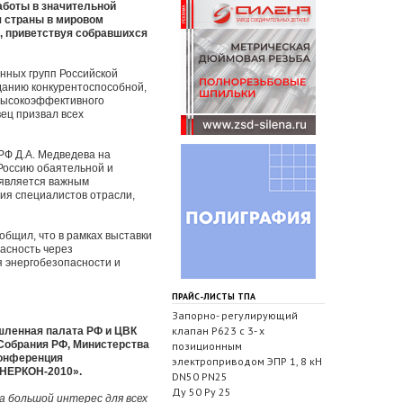
аботы в значительной
я страны в мировом
н, приветствуя собравшихся
нных групп Российской
данию конкурентоспособной,
высокоэффективного
ец призвал всех
РФ Д.А. Медведева на
Россию обаятельной и
 является важным
ия специалистов отрасли,
бщил, что в рамках выставки
асность через
 энергобезопасности и
ПРАЙС-ЛИСТЫ ТПА
Запорно- регулирующий
клапан Р623 с 3- х
ышленная палата РФ и ЦВК
Собрания РФ, Министерства
позиционным
конференция
электроприводом ЭПР 1, 8 кН
ЭНЕРКОН-2010».
DN50 PN25
Ду 50 Ру 25
а большой интерес для всех