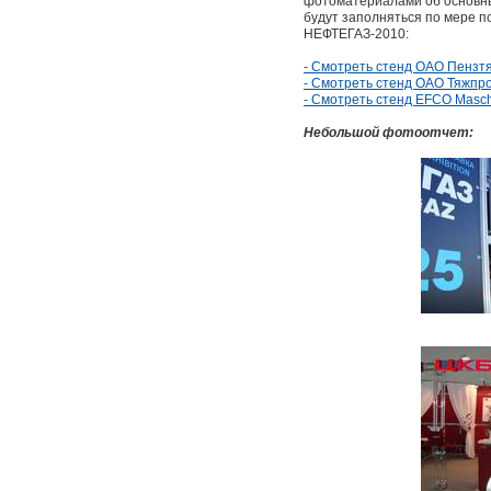
фотоматериалами об основны
будут заполняться по мере п
НЕФТЕГАЗ-2010:
- Смотреть стенд ОАО Пенз
- Смотреть стенд ОАО Тяжпр
- Смотреть стенд EFCO Masc
Небольшой фотоотчет: