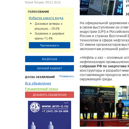
с
Юрий Петров , 09.02.2026
у
ГОЛОСОВАНИЕ
Н
Избыток какого вида
трубопроводной
На официальной церемонии о
Дисковые затворы и
арматуры наблюдается
в своем выступлении он отм
редукцио...-28.6%
индустрии (UFI) и Российског
на Российском рынке с
Задвижки и шаровые
России и странах Восточной 
2024 по 2026 годы?
краны-71.4%
технологии в сфере нефтега
От имени организаторов выс
Проголосовать
экспонентам успешной работ
«Нефть и газ – основные ис
ВИДЕОХАБ
нефтегазовую промышленно
собрания РФ по энергетике 
ЛИЧНЫЙ КАБИНЕТ
конструкторы и разработчик
составляющую процесса эксп
Развернуть
ДОСКА ОБЪЯВЛЕНИЙ
окружающей среды.
Все объявления
Расширенный поиск
ДОБАВИТЬ ОБЪЯВЛЕНИЕ