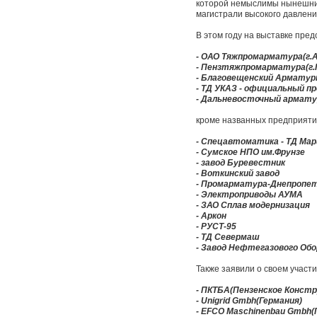
которой немыслимы нынешние
магистрали высокого давлени
В этом году на выставке пре
- ОАО Тяжпромарматура(г.А
- Пензтяжпромарматура(г.
- Благовещенский Арматур
- ТД УКАЗ - официальный п
- Дальневосточный армату
кроме названных предприятий
- Спецавтоматика - ТД Ма
- Сумское НПО им.Фрунзе
- завод Буревестник
- Воткинский завод
- Промарматура-Днепропе
- Электроприводы АУМА
- ЗАО Сплав модернизация
- Аркон
- РУСТ-95
- ТД Севермаш
- Завод Нефтегазового Об
Также заявили о своем учас
- ПКТБА(Пензенское Констр
- Unigrid Gmbh(Германия)
- EFCO Maschinenbau Gmbh(