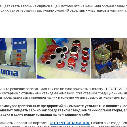
ещает стать запоминающимся еще и потому, что на нем были организованы с
ициях, так от германии выступило около 40 отдельных участников и компани, 
инято решение осветить для тех кто не смог приехать выставку - НЕФТЕГАЗ-
 интервью с отдельными стендами компаний. Уже ставшие традиционным зн
ой продукцией выставленной на них и конечно же интервью с актуальными во
ц арматуростроительных предприятий вы сможете услышать о новинках, с
авляют, увидеть заочно как представили стенд компании организаторы, а
авка и какие новые компании на ней заявили о себе
ам новый проект на портале -
ФОТОРЕПОРТАЖИ ТПА.
Раздел был создан с