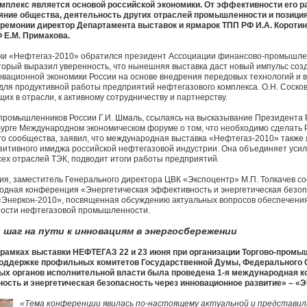
мплекс является основой российской экономики. От эффективности его р
ояние общества, деятельность других отраслей промышленности и позици
еремонии директор Департамента выставок и ярмарок ТПП РФ И.А. Короти
 Е.М. Примакова.
авки «Нефтегаз-2010» обратился президент Ассоциации финансово-промышле
торый выразил уверенность, что нынешняя выставка даст новый импульс соз
вационной экономики России на основе внедрения передовых технологий и 
ля продуктивной работы предприятий нефтегазового комплекса. О.Н. Сосков
х в отрасли, к активному сотрудничеству и партнерству.
ромышленников России Г.И. Шмаль, ссылаясь на высказывание Президента 
урге Международном экономическом форуме о том, что необходимо сделать 
го сообщества, заявил, что международная выставка «Нефтегаз-2010» также
зитивного имиджа российской нефтегазовой индустрии. Она объединяет усил
ех отраслей ТЭК, подводит итоги работы предприятий.
, заместитель Генерального директора ЦВК «Экспоцентр» М.П. Толкачев соо
одная конференция «Энергетическая эффективность и энергетическая безоп
«Энеркон-2010», посвященная обсуждению актуальных вопросов обеспечения
ости нефтегазовой промышленности.
 шаг на пути к инновациям в энергосбережении
в рамках выставки НЕФТЕГАЗ 22 и 23 июня при организации Торгово-пром
 поддержке профильных комитетов Государственной Думы, Федерального 
ых органов исполнительной власти была проведена 1-я международная 
ость и энергетическая безопасность через инновационное развитие» – «
«Тема конференции явилась по-настоящему актуальной и представил