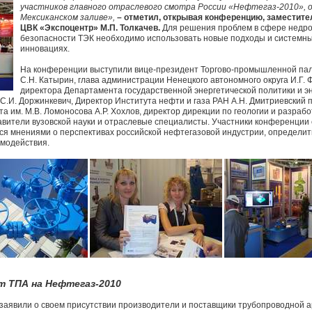
участников главного отраслевого смотра России «Нефтегаз-2010», 
Мексиканском заливе»,
– отметил, открывая конференцию, заместите
ЦВК «Экспоцентр» М.П. Толкачев.
Для решения проблем в сфере недро
безопасности ТЭК необходимо использовать новые подходы и системн
инновациях.
На конференции выступили вице-президент Торгово-промышленной па
С.Н. Катырин, глава администрации Ненецкого автономного округа И.Г. 
директора Департамента государственной энергетической политики и 
С.И. Доржинкевич, Директор Института нефти и газа РАН А.Н. Дмитриевский 
та им. М.В. Ломоносова А.Р. Хохлов, директор дирекции по геологии и разра
тавители вузовской науки и отраслевые специалисты. Участники конференции
ься мнениями о перспективах российской нефтегазовой индустрии, определи
имодействия.
т ТПА на Нефтегаз-2010
аявили о своем присутствии производители и поставщики трубопроводной а