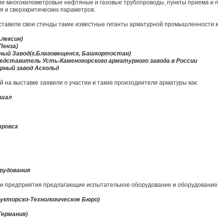
 многокилометровые нефтяные и газовые трубопроводы, пункты приема и п
я и сверхкритических параметров.
дставили свои стенды такие известные гиганты арматурной промышленности к
лексин)
Пенза)
ный Завод(г.Благовещенск, Башкортостан)
редставитель Усть-Каменогорского арматурного завода в России
рный завод Аскольд
 на выставке заявили о участии и такие произодиители арматуры как:
ршал
тровск
орудования
тии предприятия предлагающие испытательное оборудование и оборудование
укторско-Технологическое Бюро)
Германия)