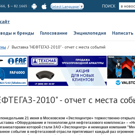
ПОИСК
в новос
366, $ — 82.1665
Select Language
▼
 сайт
аводы и бренды
Голосование
Энциклопедия
Написать
умы
Выставка "НЕФТЕГАЗ-2010" - отчет с места событий
ФТЕГАЗ-2010" - отчет с места со
 понедельник 21 июня в Московском «Экспоцентре» торжественно открыл
ыставка «Оборудование и технологии для нефтегазового комплекса» – «Н
рганизаторами которой стали ЗАО «Экспоцентр» и немецкая компания "М
анное событие в нефтегазовой отрасли притягивает каждый раз огромное 