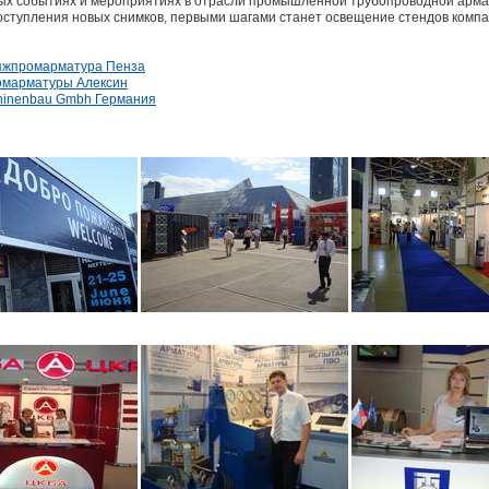
х событиях и мероприятиях в отрасли промышленной трубопроводной арма
оступления новых снимков, первыми шагами станет освещение стендов компа
тяжпромарматура Пенза
омарматуры Алексин
hinenbau Gmbh Германия