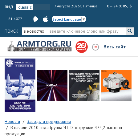
вид
7 Августа 2026г, Пятница
€ — 94.0585, $
— 81.4077
Select Language
▼
ПОИСК
в новостях
Весь сайт
Новости
Заводы и предприятия
В начале 2010 года Группа ЧТПЗ отгрузили 474,2 тыс.тонн
продукции