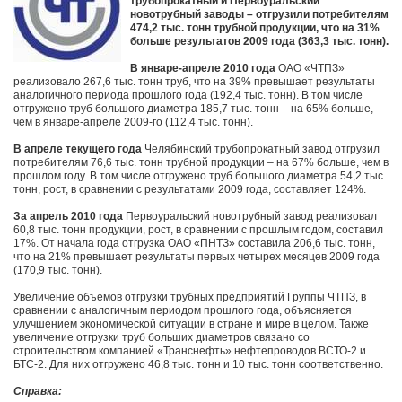
трубопрокатный и Первоуральский
новотрубный заводы – отгрузили потребителям
474,2 тыс. тонн трубной продукции, что на 31%
больше результатов 2009 года (363,3 тыс. тонн).
В январе-апреле 2010 года
ОАО «ЧТПЗ»
реализовало 267,6 тыс. тонн труб, что на 39% превышает результаты
аналогичного периода прошлого года (192,4 тыс. тонн). В том числе
отгружено труб большого диаметра 185,7 тыс. тонн – на 65% больше,
чем в январе-апреле 2009-го (112,4 тыс. тонн).
В апреле текущего года
Челябинский трубопрокатный завод отгрузил
потребителям 76,6 тыс. тонн трубной продукции – на 67% больше, чем в
прошлом году. В том числе отгружено труб большого диаметра 54,2 тыс.
тонн, рост, в сравнении с результатами 2009 года, составляет 124%.
За апрель 2010 года
Первоуральский новотрубный завод реализовал
60,8 тыс. тонн продукции, рост, в сравнении с прошлым годом, составил
17%. От начала года отгрузка ОАО «ПНТЗ» составила 206,6 тыс. тонн,
что на 21% превышает результаты первых четырех месяцев 2009 года
(170,9 тыс. тонн).
Увеличение объемов отгрузки трубных предприятий Группы ЧТПЗ, в
сравнении с аналогичным периодом прошлого года, объясняется
улучшением экономической ситуации в стране и мире в целом. Также
увеличение отгрузки труб больших диаметров связано со
строительством компанией «Транснефть» нефтепроводов ВСТО-2 и
БТС-2. Для них отгружено 46,8 тыс. тонн и 10 тыс. тонн соответственно.
Справка: