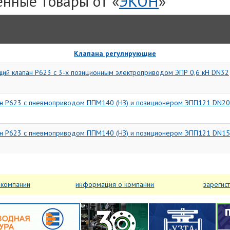
нные товары от «
ЭКОН
»
Клапана регулирующие
ий клапан Р623 с 3-х позиционным электроприводом ЭПР 0,6 кН DN32
ан Р623 с пневмоприводом ППМ140 (НЗ) и позиционером ЭПП121 DN20
ан Р623 с пневмоприводом ППМ140 (НЗ) и позиционером ЭПП121 DN15
 компании
информация о компании
зарегис