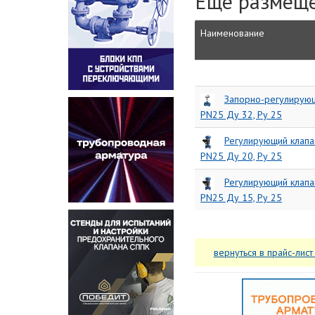
Еще размеще
Наименование
Запорно-регулирующ
PN25 Ду 32, Ру 25
Регулирующий клап
PN25 Ду 20, Ру 25
Регулирующий клап
PN25 Ду 15, Ру 25
вернуться в прайс-лист