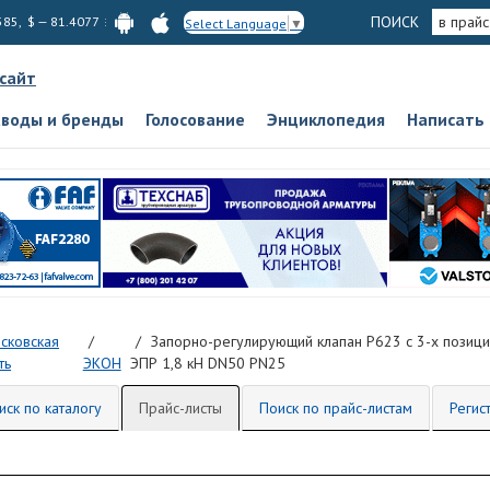
ПОИСК
в прайс
585, $ — 81.4077
Select Language
▼
 сайт
аводы и бренды
Голосование
Энциклопедия
Написать
сковская
Запорно-регулирующий клапан Р623 с 3-х пози
ть
ЭКОН
ЭПР 1,8 кН DN50 PN25
иск по каталогу
Прайс-листы
Поиск по прайс-листам
Регис