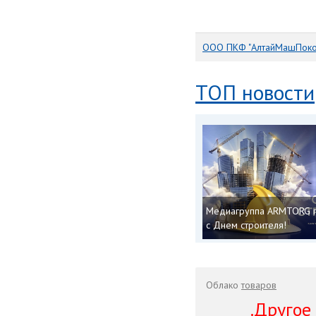
ООО ПКФ "АлтайМашПоко
ТОП новости
Медиагруппа ARMTORG 
с Днем строителя!
Облако
товаров
.Другое .