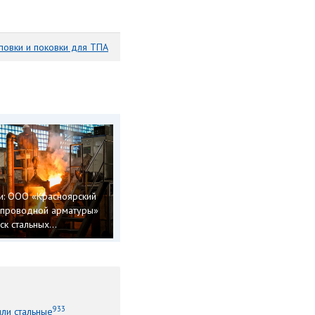
повки и поковки для ТПА
и: ООО «Красноярский
опроводной арматуры»
к стальных...
933
или стальные