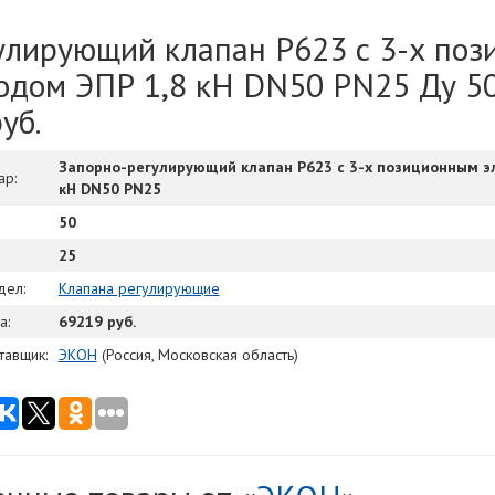
улирующий клапан Р623 с 3-х по
одом ЭПР 1,8 кН DN50 PN25 Ду 50
уб.
Запорно-регулирующий клапан Р623 с 3-х позиционным э
ар:
кН DN50 PN25
50
25
дел:
Клапана регулирующие
а:
69219 руб.
тавщик:
ЭКОН
(Россия, Московская область)