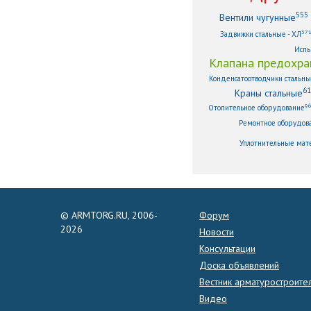
555
Вентили чугунные
37
Задвижки стальные - ХЛ
Испы
Клапана предохра
Конденсатоотводчики стальн
61
Краны стальные
9
Отопительное оборудование
Ремонтное оборудов
Уплотнительные мат
© ARMTORG.RU, 2006-
Форум
2026
Новости
Консультации
Доска объявлений
Вестник арматуростроите
Видео