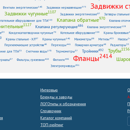
Задвижки с
146
373
Вентили энергетические
Задвижки нержавеющие
1107
Задвижки чугунные
1
87
Задвижки энергетические
Затворы стальные
970
Клапана обратные
119
тательное оборудование для ТПА
Клапана отсеч
1127
нительные
686
Клапана регулирующие
128
Клапана энергетические
63
70
220
ые
Конденсатоотводчики чугунные
Котельное оборудование
Краны бронзовые
0
87
149
88
433
2
Краны стальные - ХЛ
Краны чугунные
Манометры
Метизы
Насосы
6
46
441
48
33
Переключающие устройства
Переходы
Пожарная арматура
Радиаторы
1156
Трубы
492
Тройники
53
176
57
ание для ТПА
Счетчики воды
Термометры
2414
Фланцы
Шаров
67
410
206
ериалы
Фильтры, грязевики
Фитинги
261
Электроприводы
Интервью
О
Бренды и заводы
A
ЛОГОтипы и обозначения
П
Справочник
Р
ля
Каталог компаний
ТОП-рейтинг