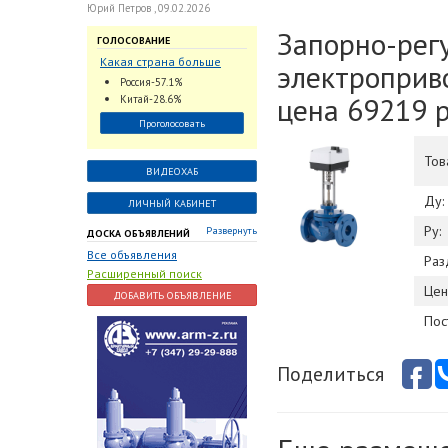
Юрий Петров , 09.02.2026
Запорно-рег
ГОЛОСОВАНИЕ
Какая страна больше
электроприв
всего поставляет
Россия-57.1%
трубопроводную
цена 69219 р
Китай-28.6%
арматуру в химическую
Проголосовать
отрасль?
Тов
ВИДЕОХАБ
Ду:
ЛИЧНЫЙ КАБИНЕТ
Ру:
Развернуть
ДОСКА ОБЪЯВЛЕНИЙ
Все объявления
Раз
Расширенный поиск
Цен
ДОБАВИТЬ ОБЪЯВЛЕНИЕ
Пос
Поделиться