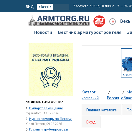
вид
7 Августа 2026г, Пятница
€ — 94.0
Весь
Новости
Вестник арматуростроителя
З
Каталог
Мо
компаний
Россия
облас
АКТИВНЫЕ ТЕМЫ ФОРУМА
1.
Импортозамещение
Главная каталога
По
mg.armtorg , 13.02.2026
2.
Нужна помощь по Пскову.
Вход
Юрий Петров , 09.02.2026
3.
Грузия и трубопроводы