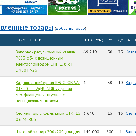
вленные товары
(
добавить товар
)
НАИМЕНОВАНИЕ
ЦЕНА (РУБ.)
РУ
ДУ
КАТЕ
Запорно- регулирующий клапан
69 219
50
25
Клап
Р623 с 3- х позиционным
электроприводом ЭПР 1, 8 кН
DN50 PN25
Задвижка шиберная ВЭЛСТОК VA-
1
50
10
Задв
013- 01- HW(N)- NBR чугунная
межфланцевая штурвал с
невыдвижным штоком
Счетчик тепла крыльчатый СТК- 15-
3 640
15
16
Счет
0,6 M- BUS
Щитовой затвор 200х200 для для
140 000
200
1
Затв