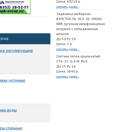
Цена: 69219 р.
смотреть далее...
Задвижка шиберная
ВЭЛСТОК VA- 013- 01- HW(N)-
NBR чугунная межфланцевая
штурвал с невыдвижным
штоком
ГОРИЯ
Ду 50 Ру 10
Цена: 1 р.
смотреть далее...
ана регулирующие
Счетчик тепла крыльчатый
СТК- 15- 0, 6 M- BUS
Ду 15 Ру 16
Цена: 3640 р.
смотреть далее...
ижки чугунные
чики воды
оры стальные