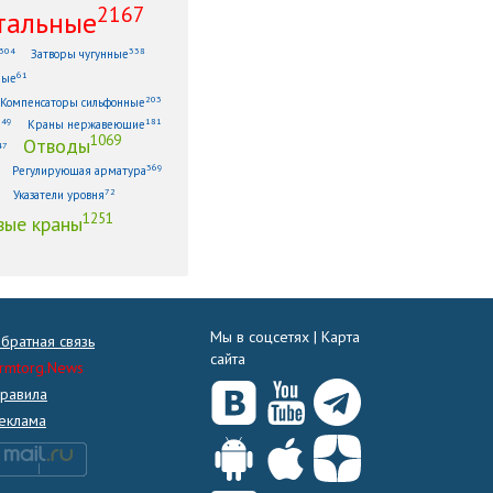
2167
тальные
304
338
Затворы чугунные
61
ные
203
Компенсаторы сильфонные
149
181
Краны нержавеющие
1069
Отводы
47
369
Регулирующая арматура
72
Указатели уровня
1251
ые краны
Мы в соцсетях |
Карта
братная связь
сайта
rmtorg.News
равила
еклама