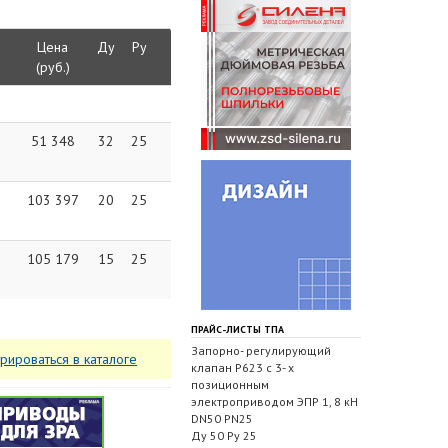
Цена
Ду
Ру
(руб.)
51 348
32
25
103 397
20
25
105 179
15
25
ПРАЙС-ЛИСТЫ ТПА
Запорно- регулирующий
трироваться в каталоге
клапан Р623 с 3- х
позиционным
электроприводом ЭПР 1, 8 кН
DN50 PN25
Ду 50 Ру 25