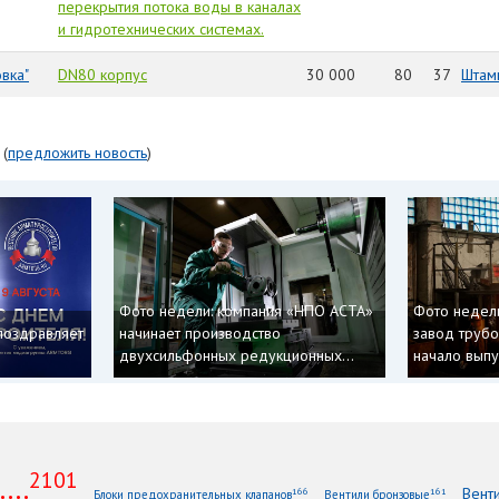
перекрытия потока воды в каналах
и гидротехнических системах.
вка"
DN80 корпус
30 000
80
37
Штам
(
предложить новость
)
Фото недели: компания «НПО АСТА»
Фото недел
поздравляет
начинает производство
завод труб
двухсильфонных редукционных...
начало выпус
2101
...
Вент
166
161
Блоки предохранительных клапанов
Вентили бронзовые