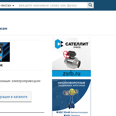
-листах
 нам
ционным электроприводом
трация в каталоге