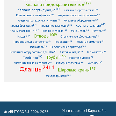
1127
Клапана предохранительные
686
Клапана регулирующие
128
Клапана энергетические
203
63
Компенсаторы сильфонные
Конденсатоотводчики стальные
70
220
Конденсатоотводчики чугунные
Котельное оборудование
610
Краны стальные
149
181
Краны бронзовые
Краны нержавеющие
87
149
88
433
Краны стальные - ХЛ
Краны чугунные
Манометры
Метизы
1069
Отводы
247
96
Насосы
Отопительное оборудование
46
441
48
Переключающие устройства
Переходы
Пожарная арматура
33
369
Радиаторы
Регулирующая арматура
53
176
57
Ремонтное оборудование для ТПА
Счетчики воды
Термометры
1156
Трубы
492
Тройники
72
Указатели уровня
67
410
206
Уплотнительные материалы
Фильтры, грязевики
Фитинги
2414
Фланцы
1251
Шаровые краны
261
Электроприводы
Мы в соцсетях |
Карта сайта
© ARMTORG.RU, 2006-2026