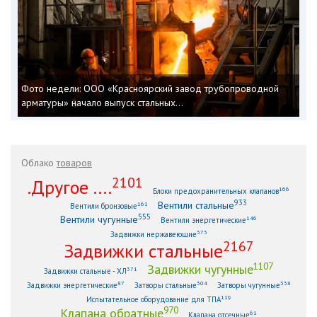
Фото недели: ООО «Красноярский завод трубопроводной
арматуры» начало выпуск стальных...
Облако
товаров
2101
.Другое ....
166
Блоки предохранительных клапанов
933
Вентили стальные
161
Вентили бронзовые
555
Вентили чугунные
146
Вентили энергетические
373
Задвижки нержавеющие
2167
Задвижки стальные
1107
Задвижки чугунные
371
Задвижки стальные - ХЛ
87
304
338
Задвижки энергетические
Затворы стальные
Затворы чугунные
119
Испытательное оборудование для ТПА
970
Клапана обратные
61
Клапана отсечные