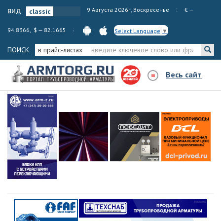
вид
9 Августа 2026г, Воскресенье
€ —
94.8366, $ — 82.1665
Select Language
▼
ПОИСК
в прайс-листах
Весь сайт