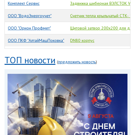
Комплект Сервис
Задвижка шиберная ВЭЛСТОК VA- 
ООО "ВодоЭнергоучет"
Счетчик тепла крыльчатый СТК- 15
ООО "Орион Профмет"
Щитовой затвор 200х200 для для 
ООО ПКФ "АлтайМашПоковка"
DN80 корпус
ТОП новости
(
предложить новость
)