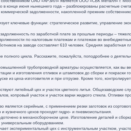
а собственником ОАО «АРЗИЛ» является ООО «СБК Металл» г. Мос
но в конце июня нынешнего года – разблокированы расчетные счет
 коммерческой задолженности, накопленной прежним собственник
ует ключевые функции: стратегическое развитие, управление эк
 задолженность по заработной плате за прошлые периоды – тяжело
адолженности по налоговым платежам и платежам во внебюджетны
отников на заводе составляет 610 человек. Средняя заработная пл
олного цикла. Расскажите, пожалуйста, поподробнее о деятельнос
ромышленной трубопроводной арматуры осуществляется, как вы ве
нтации и изготовления отливок и штамповок до сборки и покраски г
уске из цеха-изготовителя и при отгрузке. Кроме того, контролиру
йствуют литейный цех и участок цветного литья. Общезаводские с
ов, копровый участок и участок варки жидкого стекла. Отливки пр
во является серийным, с применением резки заготовок из сортовог
о и кузнечного цехов проходят гидро- и пневмоиспытания.
доточено в механосборочном цехе. Изготовление деталей и сборк
 универсальным оборудованием.
ает экспериментальный цех с инструментальным участком, участок