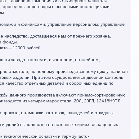
ква – дочерняя компания ООО «Сбербанк Капитал».
а, проведены переговоры с основными поставщиками,
ом.
ономикой и финансами, управление персоналом, управление
е наследство, доставшееся нам от прежнего хозяина.
е фонды.
ата – 12000 рублей.
ти завода в целом и, в частности, о литейном,
рно отметили, по полному производственному циклу, начиная
отовых изделий. При этом осуществляется двойной контроль
ется качество отдельных деталей и сборочных единиц по
лужбы данного производства включают приемо-сортировочную
оизводятся из четырёх марок стали: 20Л, 20ГЛ, 12Х18Н9ТЛ,
о проката, штамповки заготовок, шпинделей и откидных
а изделий выполняется на поточных линиях, оснащенных
 технологической оснастки и термоучасток.