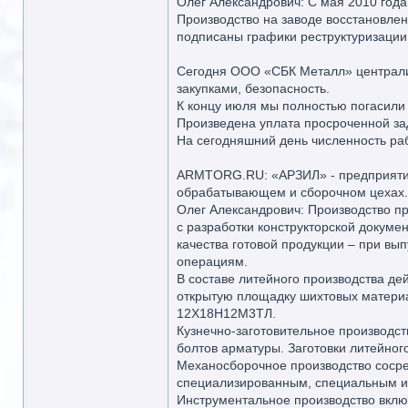
Олег Александрович: С мая 2010 год
Производство на заводе восстановле
подписаны графики реструктуризации
Сегодня ООО «СБК Металл» централиз
закупками, безопасность.
К концу июля мы полностью погасили
Произведена уплата просроченной з
На сегодняшний день численность раб
ARMTORG.RU: «АРЗИЛ» - предприятие п
обрабатывающем и сборочном цехах.
Олег Александрович: Производство п
с разработки конструкторской докуме
качества готовой продукции – при вып
операциям.
В составе литейного производства де
открытую площадку шихтовых материал
12Х18Н12М3ТЛ.
Кузнечно-заготовительное производст
болтов арматуры. Заготовки литейног
Механосборочное производство сосре
специализированным, специальным и
Инструментальное производство включ