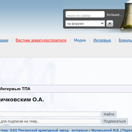
больше...
ации
Вестник арматуростроителя
Медиа
Интервью
Бренд
Интервью ТПА
ичковским О.А.
 тема: ОАО Пензенский арматурный завод - интервью c Маланьиной М.В.
|
Перво