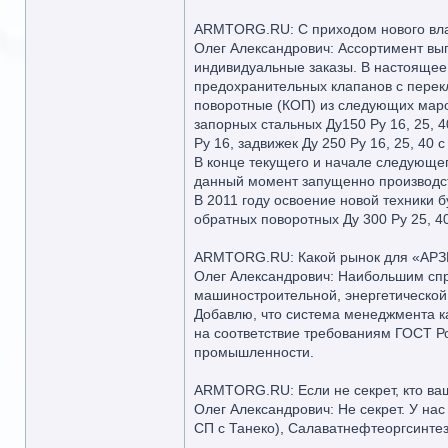
ARMTORG.RU: С приходом нового влад
Олег Александрович: Ассортимент вып
индивидуальные заказы. В настоящее
предохранительных клапанов с перек
поворотные (КОП) из следующих марок
запорных стальных Ду150 Ру 16, 25, 4
Ру 16, задвижек Ду 250 Ру 16, 25, 40
В конце текущего и начале следующе
данный момент запущенно производст
В 2011 году освоение новой техники 
обратных поворотных Ду 300 Ру 25, 40
ARMTORG.RU: Какой рынок для «АРЗИ
Олег Александрович: Наибольшим сп
машиностроительной, энергетической
Добавлю, что система менеджмента к
на соответствие требованиям ГОСТ Р
промышленности.
ARMTORG.RU: Если не секрет, кто ва
Олег Александрович: Не секрет. У нас
СП с Танеко), Салаватнефтеоргсинтез