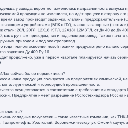
ельца у завода, вероятно, изменилась направленность выпуска 
ускаемой продукции не изменился, но идёт процесс в сторону его
 время завод производит задвижки, клапаны предохранительные (С
лючающими устройствами (БПК с ПУ), клапаны запорные (вентили
 стали: 20Л, 20ГЛ, 12Х18Н9ТЛ, 12Х18Н12М3ТЛ, от Ду 40 до Ду 400 
0, как с ручным приводом, так и под электропривод. Так же начато
 с ручным приводом и под электропривод.
го года планом освоения новой техники предусмотрено начало се
во задвижек Ду 400 Ру 16.
будет продолжено, уже в первом квартале планируется начать сери
.
Ла» сейчас более перспективен?
росом наша продукция пользуется на предприятиях химической, 
, металлургической и горнорудной промышленности.
ачества осуществляется в соответствии с требованиями стандарта
оссии. Предприятие имеет разрешение Росгостехнадзора России н
ши клиенты?
 очень солидные покупатели – такие известные компании, как TНK-B
, Газпромнефть, Уралкалий, Воронежсинтезкаучук, Омский каучук и