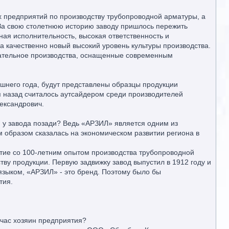
х предприятий по производству трубопроводной арматуры, а
За свою столетнюю историю заводу пришлось пережить
ная исполнительность, высокая ответственность и
на качественно новый высокий уровень культуры производства.
гательное производства, оснащенные современным
ешнего года, будут представлены образцы продукции
я назад считалось аутсайдером среди производителей
ександрович.
 у завода позади? Ведь «АРЗИЛ» является одним из
 образом сказалась на экономическом развитии региона в
ятие со 100-летним опытом производства трубопроводной
ву продукции. Первую задвижку завод выпустил в 1912 году и
языком, «АРЗИЛ» - это бренд. Поэтому было бы
тия.
йчас хозяин предприятия?