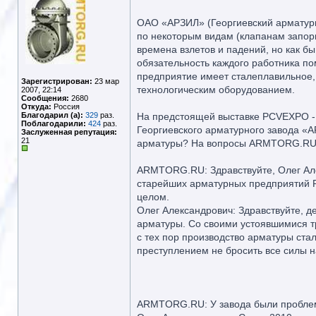
ОАО «АРЗИЛ» (Георгиевский арматурн
по некоторым видам (клапанам запор
времена взлетов и падений, но как б
обязательность каждого работника по
предприятие имеет сталеплавильное,
Зарегистрирован:
23 мар
технологическим оборудованием.
2007, 22:14
Сообщения:
2680
Откуда:
Россия
Благодарил (а):
329
раз.
На предстоящей выставке PCVEXPO - 2
Поблагодарили:
424
раз.
Георгиевского арматурного завода «
Заслуженная репутация:
21
арматуры? На вопросы ARMTORG.RU о
ARMTORG.RU: Здравствуйте, Олег Але
старейших арматурных предприятий Ро
целом.
Олег Александрович: Здравствуйте, 
арматуры. Со своими устоявшимися тр
с тех пор производство арматуры ст
преступлением не бросить все силы 
ARMTORG.RU: У завода были проблемы