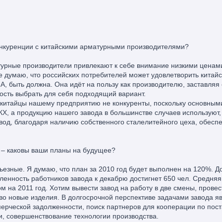
нкуренции с китайскими арматурными производителями?
урные производители привлекают к себе внимание низкими ценами н
е думаю, что российских потребителей может удовлетворить китайск
А, быть должна. Она идёт на пользу как производителю, заставляя
ость выбрать для себя подходящий вариант.
то китайцы нашему предприятию не конкуренты, поскольку основны
, а продукцию нашего завода в большинстве случаев используют, 
од, благодаря наличию собственного сталелитейного цеха, обесп
– каковы ваши планы на будущее?
ьезные. Я думаю, что план за 2010 год будет выполнен на 120%. 
сленность работников завода к декабрю достигнет 650 чел. Средняя
 на 2011 год. Хотим вывести завод на работу в две смены, прове
ство новые изделия. В долгосрочной перспективе задачами завода 
ерческой задолженности, поиск партнеров для кооперации по пост
, совершенствование технологии производства.