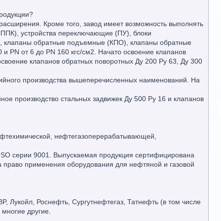
продукции?
 расширения. Кроме того, завод имеет возможность выполнять
ППК), устройства переключающие (ПУ), блоки
), клапаны обратные подъемные (КПО), клапаны обратные
и PN от 6 до PN 160 кгс/см2. Начато освоение клапанов
 освоение клапанов обратных поворотных Ду 200 Ру 63, Ду 300
рийного производства вышеперечисленных наименований. На
йное производство стальных задвижек Ду 500 Ру 16 и клапанов
нефтехимической, нефтегазоперерабатывающей,
 ISO серии 9001. Выпускаемая продукция сертифицирована
а право применения оборудования для нефтяной и газовой
P, Лукойл, Роснефть, Сургутнефтегаз, Татнефть (в том числе
 многие другие.