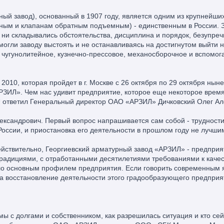
ый завод), основанный в 1907 году, является одним из крупнейши
ным и клапанам обратным подъемным) - единственным в России. 
ы ни складывались обстоятельства, дисциплина и порядок, безупреч
могли заводу выстоять и не останавливаясь на достигнутом выйти 
 чугунолитейное, кузнечно-прессовое, механосборочное и вспомо
010, которая пройдет в г. Москве с 26 октября по 29 октября нын
АРЗИЛ». Чем нас удивит предприятие, которое еще некоторое врем
тветил Генеральный директор ОАО «АРЗИЛ» Дичковский Олег Ал
ксандрович. Первый вопрос напрашивается сам собой - трудности
ссии, и приостановка его деятельности в прошлом году не лучшим
действительно, Георгиевский арматурный завод «АРЗИЛ» - предпри
адициями, с отработанными десятилетиями требованиями к качест
ало основным профилем предприятия. Если говорить современным 
на восстановление деятельности этого градообразующего предприя
 с долгами и собственником, как разрешилась ситуация и кто се