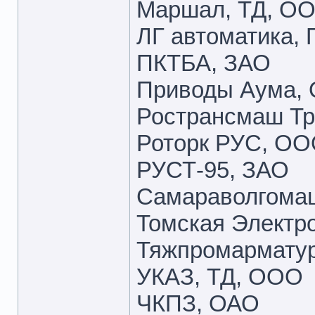
Маршал, ТД, О
ЛГ автоматика,
ПКТБА, ЗАО
Приводы Аума,
Ространсмаш Т
Роторк РУС, О
РУСТ-95, ЗАО
Самараволгома
Томская Электр
Тяжпромармату
УКАЗ, ТД, ООО
ЧКПЗ, ОАО