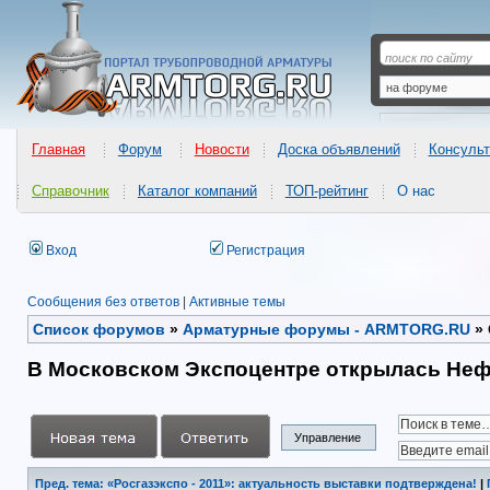
Главная
Форум
Новости
Доска объявлений
Консульт
Справочник
Каталог компаний
ТОП-рейтинг
О нас
Вход
Регистрация
Сообщения без ответов
|
Активные темы
Список форумов
»
Арматурные форумы - ARMTORG.RU
»
В Московском Экспоцентре открылась Нефт
Управление
Пред. тема: «Росгазэкспо - 2011»: актуальность выставки подтверждена!
|