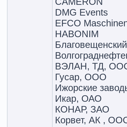
CAMERON
DMG Events
EFCO Maschine
HABONIM
Благовещенский
Волгограднефт
ВЭЛАН, ТД, ОО
Гусар, ООО
Ижорские завод
Икар, ОАО
КОНАР, ЗАО
Корвет, АК , ОО