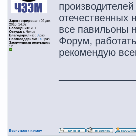
производителей
отечественных н
Зарегистрирован:
02 дек
2010, 14:02
все павильоны н
Сообщения:
701
Откуда:
г. Чехов
Благодарил (а):
8
раз.
Форум, работать
Поблагодарили:
149
раз.
Заслуженная репутация:
12
рекомендую вс
______________
Вернуться к началу