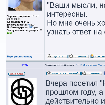
"Ваши мысли, на
интересны.
Зарегистрирован:
19 окт
2009, 09:35
Но мне очень хо
Сообщения:
1417
Благодарил (а):
6
раз.
Поблагодарили:
593
раз.
узнать ответ на 
Заслуженная репутация:
31
Вернуться к началу
ЧЗЭМ
Заголовок сообщения:
Re: В Московском Эксп
Вчера посетил "
прошлом году, а
действительно и