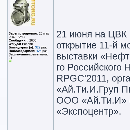
21 июня на ЦВК
Зарегистрирован:
23 мар
2007, 22:14
Сообщения:
2680
открытие 11-й 
Откуда:
Россия
Благодарил (а):
329
раз.
Поблагодарили:
424
раз.
выставки «Нефть
Заслуженная репутация:
21
го Российского 
RPGC’2011, орг
«Ай.Ти.И.Груп П
ООО «Ай.Ти.И» 
«Экспоцентр».