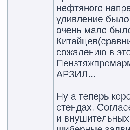
нефтяного напр
удивление было
очень мало был
Китайцев(сравн
сожалению в это
Пензтяжпромарм
АРЗИЛ...
Ну а теперь ко
стендах. Соглас
и внушительных
шиберные задви