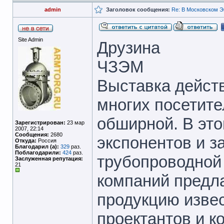
admin
Заголовок сообщения:
Re: В Московском Э
Site Admin
Друзина
ЧЗЭМ
Выставка действ
многих посетите
обширной. В это
Зарегистрирован:
23 мар
2007, 22:14
Сообщения:
2680
экспонентов и з
Откуда:
Россия
Благодарил (а):
329
раз.
Поблагодарили:
424
раз.
трубопроводной
Заслуженная репутация:
21
компаний предл
продукцию изве
проектантов и к