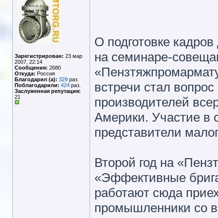
О подготовке кадров
на семинаре-совещан
Зарегистрирован:
23 мар
2007, 22:14
Сообщения:
2680
«Пензтяжпромарматур
Откуда:
Россия
Благодарил (а):
329
раз.
встречи стал вопрос 
Поблагодарили:
424
раз.
Заслуженная репутация:
21
производителей все
Америки. Участие в 
представители малог
Второй год на «Пенз
«Эффективные брига
работают сюда приех
промышленники со вс