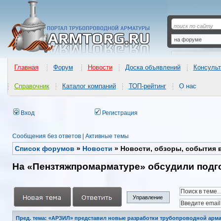
Главная
Форум
Новости
Доска объявлений
Консульт
Справочник
Каталог компаний
ТОП-рейтинг
О нас
Вход
Регистрация
Сообщения без ответов
|
Активные темы
Список форумов
»
Новости
»
Новости, обзоры, события 
На «Пензтяжпромарматуре» обсудили подг
Управление
Пред. тема: «АРЗИЛ» представил новые разработки трубопроводной арм