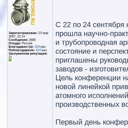
С 22 по 24 сентября
прошла научно-прак
Зарегистрирован:
23 мар
2007, 22:14
Сообщения:
2680
и трубопроводная а
Откуда:
Россия
Благодарил (а):
329
раз.
состояние и перспе
Поблагодарили:
424
раз.
Заслуженная репутация:
21
приглашены руковод
заводов - изготовит
Цель конференции на
новой линейкой при
атомного исполнений
производственных в
Первый день конфер