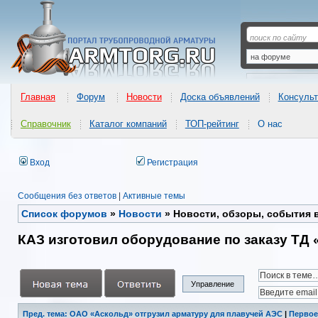
Главная
Форум
Новости
Доска объявлений
Консульт
Справочник
Каталог компаний
ТОП-рейтинг
О нас
Вход
Регистрация
Сообщения без ответов
|
Активные темы
Список форумов
»
Новости
»
Новости, обзоры, события 
КАЗ изготовил оборудование по заказу ТД
Управление
Пред. тема: ОАО «Аскольд» отгрузил арматуру для плавучей АЭС
|
Первое