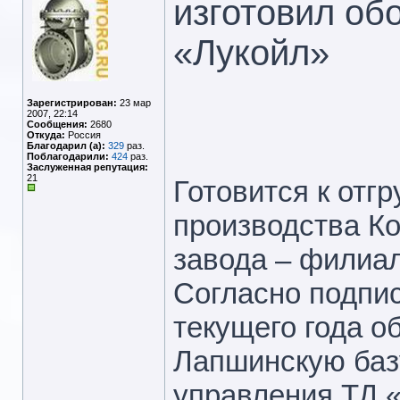
изготовил об
«Лукойл»
Зарегистрирован:
23 мар
2007, 22:14
Сообщения:
2680
Откуда:
Россия
Благодарил (а):
329
раз.
Поблагодарили:
424
раз.
Заслуженная репутация:
21
Готовится к отг
производства Ко
завода – филиа
Согласно подпис
текущего года о
Лапшинскую базу
управления ТД «