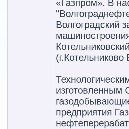
«Газпром». В н
"Волгограднефт
Волгоградский з
машиностроения 
Котельниковски
(г.Котельниково 
Технологически
изготовленным 
газодобывающие
предприятия Га
нефтеперераба