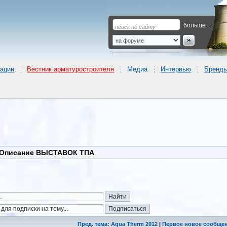
больше...
ации
Вестник арматуростроителя
Медиа
Интервью
Бренд
Описание ВЫСТАВОК ТПА
Пред. тема: Aqua Therm 2012
|
Первое новое сообще