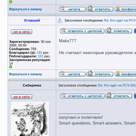
Вернуться к началу
Уставший
Заголовок сообщения:
Re: Кто едет на PCV
Maks777
Зарегистрирован:
30 ноя
2009, 09:50
Сообщения:
759
Не считают некоторые руководители э
Благодарил (а):
191
раз.
Поблагодарили:
191
раз.
Заслуженная репутация:
14
Вернуться к началу
Сибирячок
Заголовок сообщения:
Re: Кто едет на PCV-201
_________________
погуглил и полегчало!
Smart questions, Smart answers, Smart