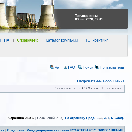
Текущее время:
08 авг 2026, 07:01
ы ТПА
Справочник
Каталог компаний
ТОП-рейтинг
Чат
FAQ
Поиск
Пользователи
Непрочитанные сообщения
Часовой пояс: UTC + 3 часа [ Летнее время ]
Страница
2
из
5
[ Сообщений: 210 ]
На страницу
Пред.
1
,
2
,
3
,
4
,
5
След.
ние
|
След. тема: Международная выставка ECWATECH 2012_ПРИГЛАШЕНИЕ