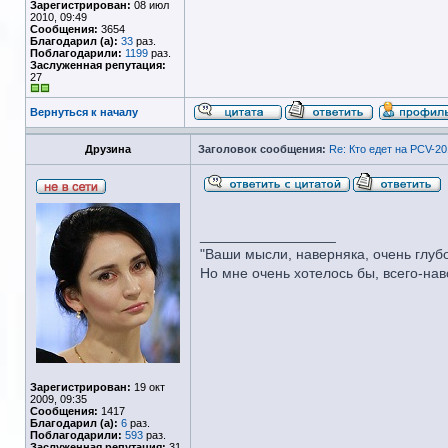
Зарегистрирован:
08 июл
2010, 09:49
Сообщения:
3654
Благодарил (а):
33
раз.
Поблагодарили:
1199
раз.
Заслуженная репутация:
27
Вернуться к началу
Друзина
Заголовок сообщения:
Re: Кто едет на PCV-20
_________________
"Ваши мысли, наверняка, очень глуб
Но мне очень хотелось бы, всего-навсе
Зарегистрирован:
19 окт
2009, 09:35
Сообщения:
1417
Благодарил (а):
6
раз.
Поблагодарили:
593
раз.
Заслуженная репутация:
31