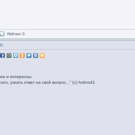
Рейтинг: 0
11
оки и интересны.
го, узнать ответ на свой вопрос..." (c) holms41