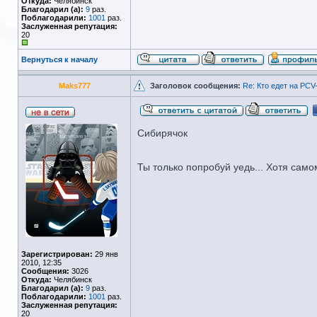
Откуда:
Челябинск
Благодарил (а):
9
раз.
Поблагодарили:
1001
раз.
Заслуженная репутация:
20
Вернуться к началу
Maks777
Заголовок сообщения:
Re: Кто едет на PCV
Сибирячок
Ты только попробуй уедь... Хотя сам
Зарегистрирован:
29 янв
2010, 12:35
Сообщения:
3026
Откуда:
Челябинск
Благодарил (а):
9
раз.
Поблагодарили:
1001
раз.
Заслуженная репутация:
20