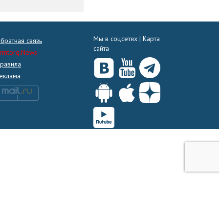
Мы в соцсетях |
Карта
братная связь
сайта
rmtorg.News
равила
еклама