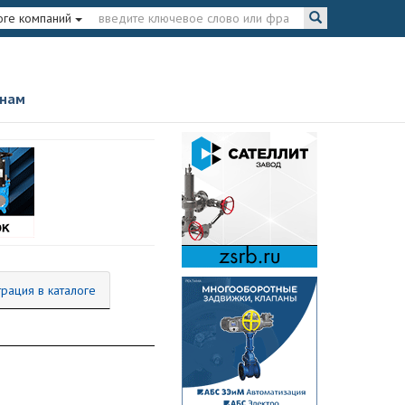
оге компаний
 нам
трация в каталоге