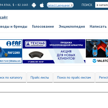
ПОИСК
в катал
 94.8366, $ — 82.1665
Select Language
▼
 сайт
аводы и бренды
Голосование
Энциклопедия
Написать
иск по каталогу
Прайс-листы
Поиск по прайс-листам
Регис