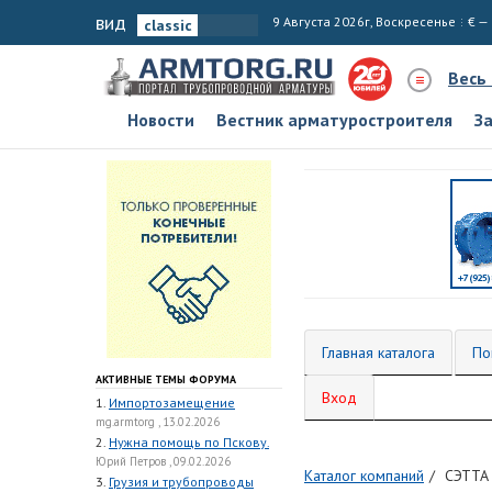
вид
9 Августа 2026г, Воскресенье
€ —
Весь
Новости
Вестник арматуростроителя
З
Главная каталога
По
АКТИВНЫЕ ТЕМЫ ФОРУМА
Вход
1.
Импортозамещение
mg.armtorg , 13.02.2026
2.
Нужна помощь по Пскову.
Юрий Петров , 09.02.2026
Каталог компаний
СЭТТА
3.
Грузия и трубопроводы