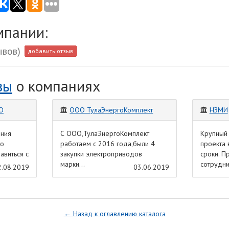
мпании:
ывов)
добавить отзыв
вы
о компаниях
О
ООО ТулаЭнергоКомплект
НЗМИ
ения
С ООО,ТулаЭнергоКомплект
Крупный 
то
работаем с 2016 года,были 4
проекта 
авиться с
закупки электроприводов
сроки. 
марки...
сотрудни
2.08.2019
03.06.2019
← Назад к оглавлению каталога