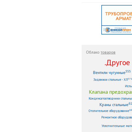
Облако
товаров
.Другое .
555
Вентили чугунные
37
Задвижки стальные - ХЛ
Испы
Клапана предохра
Конденсатоотводчики стальн
61
Краны стальные
9
Отопительное оборудование
Ремонтное оборудов
Уплотнительные мат