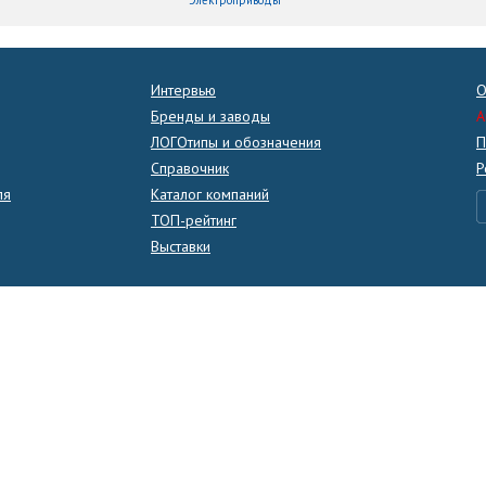
Электроприводы
Интервью
О
Бренды и заводы
A
ЛОГОтипы и обозначения
П
Справочник
Р
ля
Каталог компаний
ТОП-рейтинг
Выставки