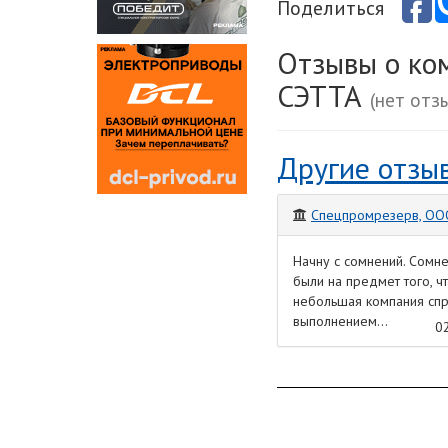
Поделиться
Отзывы о ко
СЭТТА
(нет отз
Другие отзы
Спецпромрезерв, ОО
Начну с сомнений. Сомн
были на предмет того, ч
небольшая компания спр
выполнением...
0