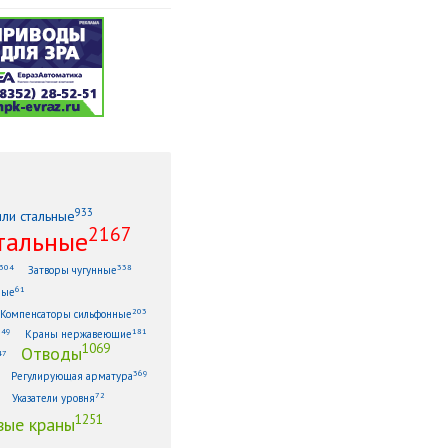
933
или стальные
2167
тальные
304
338
Затворы чугунные
61
ные
203
Компенсаторы сильфонные
149
181
Краны нержавеющие
1069
Отводы
47
369
Регулирующая арматура
72
Указатели уровня
1251
ые краны