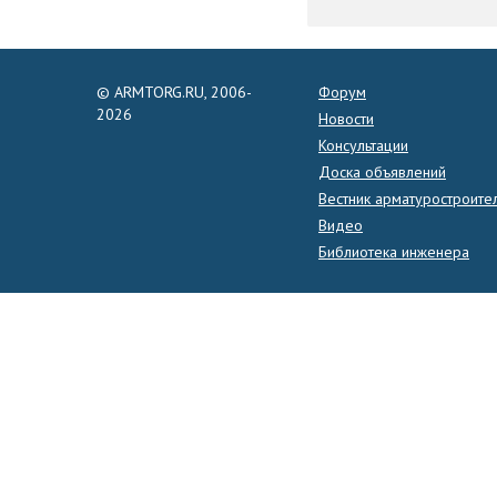
© ARMTORG.RU, 2006-
Форум
2026
Новости
Консультации
Доска объявлений
Вестник арматуростроите
Видео
Библиотека инженера