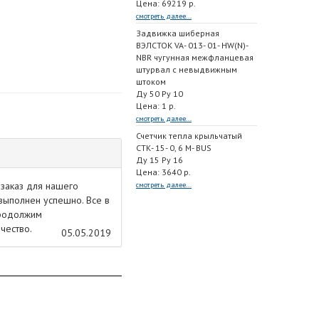
Цена: 69219 р.
смотреть далее...
Задвижка шиберная
ВЭЛСТОК VA- 013- 01- HW(N)-
NBR чугунная межфланцевая
штурвал с невыдвижным
штоком
Ду 50 Ру 10
Цена: 1 р.
смотреть далее...
Счетчик тепла крыльчатый
СТК- 15- 0, 6 M- BUS
Ду 15 Ру 16
Цена: 3640 р.
заказ для нашего
смотреть далее...
выполнен успешно. Все в
Продолжим
чество.
05.05.2019