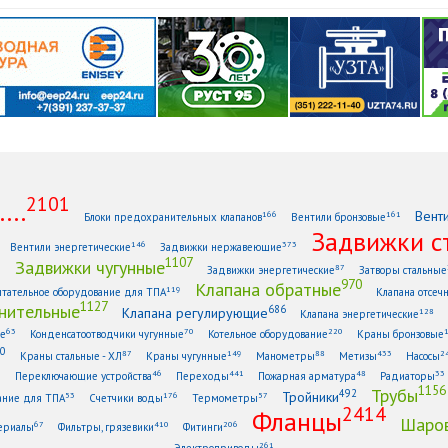
2101
...
Вент
166
161
Блоки предохранительных клапанов
Вентили бронзовые
Задвижки с
146
373
Вентили энергетические
Задвижки нержавеющие
1107
Задвижки чугунные
1
87
Задвижки энергетические
Затворы стальные
970
Клапана обратные
119
тательное оборудование для ТПА
Клапана отсеч
1127
нительные
686
Клапана регулирующие
128
Клапана энергетические
63
70
220
ые
Конденсатоотводчики чугунные
Котельное оборудование
Краны бронзовые
0
87
149
88
433
2
Краны стальные - ХЛ
Краны чугунные
Манометры
Метизы
Насосы
6
46
441
48
33
Переключающие устройства
Переходы
Пожарная арматура
Радиаторы
1156
Трубы
492
Тройники
53
176
57
ание для ТПА
Счетчики воды
Термометры
2414
Фланцы
Шаров
67
410
206
ериалы
Фильтры, грязевики
Фитинги
261